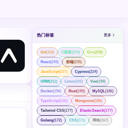
热门标签
更多
Git
(
310
)
C语言
(
274
)
C++
(
259
)
React
(
249
)
前端
(
235
)
JavaScript
(
227
)
Cypress
(
224
)
ORM
(
211
)
Linux
(
202
)
Vue
(
199
)
Docker
(
196
)
Rust
(
195
)
MySQL
(
186
)
TypeScript
(
186
)
Mongoose
(
186
)
Tailwind CSS
(
177
)
ElasticSearch
(
177
)
Golang
(
172
)
CSS
(
171
)
网络
(
167
)