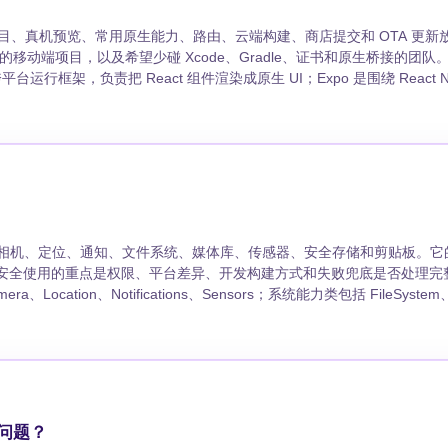
它把创建项目、真机预览、常用原生能力、路由、云端构建、商店提交和 OTA 更
项目，以及希望少碰 Xcode、Gradle、证书和原生桥接的团队。 ## 追
 是底层跨平台运行框架，负责把 React 组件渲染成原生 UI；Expo 是围绕 React Na
pp、内部系统、轻
Expo Go？ 涉及自定义原生模块、
。 ### Expo 的主要取舍是什么？ 收益是上手快、常
npx expo start npx
常见场景包括相机、定位、通知、文件系统、媒体库、传感器、安全存储和剪贴板。
，少写原生桥接；安全使用的重点是权限、平台差异、开发构建方式和失败兜底是否处理完整。 #
Location、Notifications、Sensors；系统能力类包括 FileSystem
要运行时申请，也要在
不同版本也有差异。 ### Expo API 和自定义原生模块怎么取
务时，要考虑 development build、config plugin 或原生模块。 
适合预览通用能力，但不能包含你的自定义原生配置，也不适合验证真实推送证书、
什么问题？