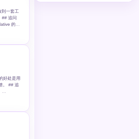
新放到一套工
问
tive 的
它的好处是用
# 追
、
###
深链、后台任