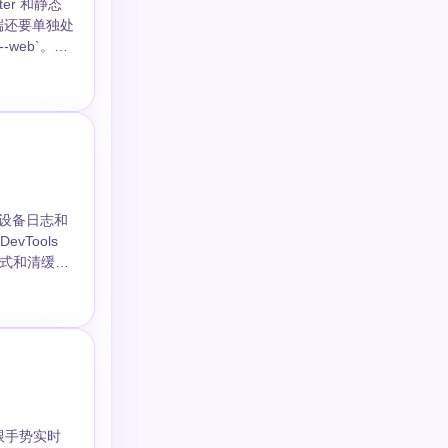
uter 和静态
 端还要单独处
计。 ##
题看设备日志和
evTools
lugin、推
要跟手势实时