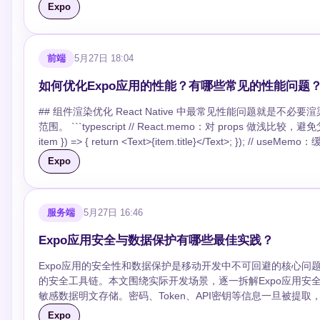
`requestPermissionsAsync()` —— 向用户请求权限，会弹出系统授权对话框 返回值是一个包含以下字段的对象： ```typescript { s
Expo
(result.isNew) { // 立即重载应用新版本 await Updates.reloadAsync(); } } } catch (error) { // 更新失败不影响正常使用，静默处理或上报
'denied' | 'undetermined' | 'limited', granted: boolean, // status === 'granted' 的快捷判断 canAskAgain: boolean, // 用户拒绝后是否还能再次弹出
console.warn('更新检查失败:', error.message); } } ``` 监听更新事件可以在后台下载完成时通知用户： ```typescript useEffect(() => { if (__DEV__)
expires: 'never' | number } ``` 其中 `limited` 是 iOS 14+ 的"有限访问"状态，用户只授权了部分照片或联系人。 ## 常用权限模块及用法 ### 相机与
return; const subscription = Updates.addListener((event) => { if (event.type === Updates.UpdateEventType.DOWNLOAD_FINISHED) { // 提示用
麦克风权限 ```typescript import { Camera } from 'expo-camera'; // 请求相机权限 const { status, granted } = await
户下次启动将使用新版本 Alert.alert('更新已就绪', '重启应用以使用最新版本', [ { text: '稍后', style: 'cancel' }, { text: '立即重启', onPress: () =>
前端
5月27日 18:04
Camera.requestCameraPermissionsAsync(); // 请求麦克风权限（视频录制场景） const { status: audioStatus } = await
Updates.reloadAsync() }, ]); } if (event.type === Updates.UpdateEventType.ERROR) { console.warn('更新下载出错:', event.message); } }); return
Camera.requestMicrophonePermissionsAsync(); // 仅查询权限状态，不弹窗 const { status: currentStatus } = await
() => subscription.remove(); }, []); ``` ## OTA更新的边界与限制 OTA能更新的是JavaScript业务逻辑、React组件树、样式、静态资源和导航结构。
如何优化Expo应用的性能？有哪些常见的性能问题
Camera.getCameraPermissionsAsync(); ``` ### 位置权限 位置权限区分前台和后台，这是一个容易踩坑的点： ```typescript import * as Location
以下变更必须发新构建：新增或删除原生依赖、修改app.json中的
from 'expo-location'; // 前台定位 const { status } = await Location.requestForegroundPermissionsAsync(); // 后台定位（需要额外配置，审核也更严
## 组件渲染优化 React Native 中最常见性能问题就是不必要渲染。通过 React.memo、useMemo 和 useCallback 三个核心 API 可以有效控制渲染
屏。 苹果和谷歌对OTA更新的政策有明确要求：更新不得改变应用的核心功能定位，不得绕过应用商店审核引入付费功能或隐私敏感变更。实际操作
格） const { status: bgStatus } = await Location.requestBackgroundPermissionsAsync(); // 获取当前位置 if 
范围。 ```typescript // React.memo：对 props 做浅比较，避免父组件更新时子组件跟随重渲染 const ListItem = React.memo<{ item: Item }>(({
中，大多数UI修复和小功能调整都符合政策。 ## 通道与分支的运维实践 通道和分支的典型组合： | 环境 | 分支 | 通道 | 用途 | |------|------|------|------|
await Location.getCurrentPositionAsync({}); } ``` 后台位置权限在 iOS 上需要在 Info.plist 中添加 `UIBackgroundModes`，且 Apple 审核时会要求你
item }) => { return <Text>{item.title}</Text>; }); // useMemo：缓存计算结果，避免每次渲染重复执行昂贵运算 function SortedList({ items }: { items:
| 生产 | production | production | 面向所有用户 | | 预发 | staging | 
说明为什么前台定位不够用。 ### 通知权限 ```typescript import * as Notifications from 'expo-notifications'; const { status } = await
Item[] }) { const sorted = useMemo( () => [...items].sort((a, b) => a.priority - b.priority), [items] ); return <FlatList data={sorted} renderItem={({
灰度发布。通过`eas channel:rollout`命令可以逐步将新更新推送给一定比例的用户
Expo
Notifications.requestPermissionsAsync(); // 配置通知的前台展示行为 Notifications.setNotificationHandler({ handleNotification: async () => ({
item }) => <ListItem item={item} />} />; } // useCallback：稳定函数引用，避免因函数重建导致子组件重渲染 function Parent() { const [count,
channel:rollout production --percent 20 # 确认无问题后扩大到50% eas channel:rollout production --percent 50 # 全量发布 eas channel:rollout
shouldShowAlert: true, shouldPlaySound: false, shouldSetBadge: false, }), }); ``` ### 媒体库权限 ```typescript import * as MediaLibrary from
setCount] = useState(0); const handlePress = useCallback(() => { setCount((c) => c + 1); }, []); return <Child onPress={handlePress} />; } ``` 需要
production --percent 100 ``` ## 错误恢复机制 expo-updates内置了自动错误恢复：如果更新后的应用在启动时连续崩溃，模块会自动回退到上一个
'expo-media-library'; const { status } = await MediaLibrary.requestPermissionsAsync(); // Android 13+ 支持细粒度媒体权限 const { status:
注意：memo 和 useMemo 不是越多越好。对于 props 简
已缓存的可用版本。这为线上事故提供了兜底，但仍建议在发布前通过preview通道充分测试。 手动回
granularStatus } = await MediaLibrary.requestPermissionsAsync({ granularPermissions: true, }); // 保存图片到相册 const asset
服务端
5月27日 16:46
Profiler 定位瓶颈，再针对性优化。 ## 列表渲染优化 ### FlashList 替代 FlatList FlatList 是 React Native 内置的虚拟化列表组件，但在长列表场景
更新历史，回滚只是将活跃指针指向上一个版本，客户端会在下次启动时下载并切换。 ## 面试追问 **O
MediaLibrary.createAssetAsync(localUri); ``` Android 13 引入了 `READ_MEDIA_IMAGES`、`READ_MEDIA_VIDEO` 等细粒度权限，替代了旧的
下性能不够理想。Shopify 开源的 FlashList 提供了约 10 倍的列表渲染性能提升，已成为 2026
JavaScript层面的bug修复、UI调整、文案改动适合OT
Expo应用安全与数据保护有哪些最佳实践？
`READ_EXTERNAL_STORAGE`。通过 `granularPermissions` 选项可以让 Expo 自动处理这
from '@shopify/flash-list'; <FlashList data={items} renderItem={({ item }) => <ListItem item={item} />} estimatedItemSize={64} // 必填：提供预估行
生代码。 **运行时版本不匹配会发生什么？** 客户端会忽略不匹配的更新，继续运行当前缓存版本。这保护了应用不会因缺少原生模块而崩溃，但也
Contacts from 'expo-contacts'; const { status } = await Contacts.requestPermissionsAsync(); if (status === 'granted') { const { data } = await
高，用于滚动条计算 keyExtractor={(item) => item.id} /> ``` ### 如果仍使用 FlatList 某些场景下 FlatList 仍有其适用性，关键优化属性如下：
意味着如果忘记同步运行时版本，用户将收不到更新。 **如何保证OTA更新的安全性？** EAS Update默认通过HTTPS传输更新包，expo-updates在
Expo应用的安全性和数据保护是移动开发中不可回避的核心问
Contacts.getContactsAsync({ fields: [Contacts.Fields.PhoneNumbers], }); } ``` ### 日历权限 ```typescript import * as Calendar from 'expo-
```typescript <FlatList data={items} renderItem={({ item }) => <ListItem item={item} />} keyExtractor={(item) => item.id} removeClippedSubviews=
加载前会校验更新签名。自托管更新服务器时需确保同样启用HT
的安全工具链。本文围绕实际开发场景，逐一拆解Expo应用安全的关键环节和对应方案。 ## 敏感数据
calendar'; const { status } = await Calendar.requestCalendarPermissionsAsync(); if (status === 'granted') { const calendars = await
{true} // 移除屏幕外原生视图，降低内存 maxToRenderPerBatch={10} // 每批渲染数量，越小越不容易卡顿 windowSize={10} // 渲染窗口倍数，默认
敏感数据明文存储。密码、Token、API密钥等信息一旦被提取，后果严重。Expo提供了`
Calendar.getCalendarsAsync(); const eventId = await Calendar.createEventAsync(calendarId, { title: '会议', startDate: new Date(), endDate: new
21 initialNumToRender={10} // 首屏渲染数量 getItemLayout={(data, index) => ({ length: ITEM_HEIGHT, offset: ITEM_HEIGHT * index, index, })}
用法 ```typescript import * as SecureStore from 'expo-secure-store'; // 保存敏感数据 async function saveToken(token: string) { try { await
Expo
Date(Date.now() + 3600000), }); } ``` ## 平台配置 权限代码写对了还不够，还需要在配置文件中声明。这一步如果遗漏，iOS 上会直接崩溃，