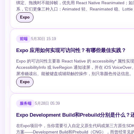
绑定、拖拽时不能掉帧，优先用 React Native Reanimated；
系，它们更像三种入口：Animated 轻、Reanimated 稳、Lottie 还原设计稿快。 ## 追问 ### Animated 和 Reanima
合透明度、缩放、平移这类常规过渡，API 学习成本低。Reanima
Expo
写法和调试成本也更高。 ### Lottie 适合替代手写动画吗？ 不适合全部替代。Lottie 很适合加载、空状态、品牌动效，因为它能最大程度还原设计资
源；但它不适合承载复杂业务状态。 ### Expo 项目里需要额外配置什么？ 依赖建议用 `npx expo install react-native-reanimated lottie-react-
native`，版本会跟当前 SDK 对齐。Reanimated 还要确认 Babel 插件放在 plugins 最后。 ###
前端
5月30日 15:19
阻塞，比如大量 setState、日志、JSON 解析或列表重渲染。能用 transform 就别改布局
Reanimated，后续维护成本更高；设计师交付 Lottie JSON 时优先 Lottie；和手势强绑
Expo 应用如何实现可访问性？有哪些最佳实践？
useSharedValue(0); const style = useAnimatedStyle(() => ({ trans
Expo 的可访问性主要靠 React Native 的 accessibility*
AccessibilityInfo 或 liveRegion 通知读屏，并在 iOS
屏准确读出、能被键盘或辅助触控操作，别只靠颜色传达信息。 ## 追问 ### accessibilityLabel、Hint、Role 分别做什么？ label 说明“这是什么”
role 说明“它是什么控件”，hint 说明“触发后会发生什么”。 ### 状态和值怎么告诉屏幕阅读器？ 复选框、开关用 accessibilityState；滑块、进度条用
Expo
accessibilityValue，提供 min、max、now。 ### 实际项目怎么验收？ iOS 开 VoiceOver、Android 开 TalkBack，按完整流程走一遍：登录、表单报
错、列表操作、弹窗关闭、深色/高对比、减少动画都要测。 ## 写段代码 ```tsx <Pressable accessibilityRole="button" accessibilityLabel="删除订单"
accessibilityHint="删除后无法恢复"> <Text>删除</Text> 
服务端
5月28日 05:39
Expo Development Build和Prebuild分别是什么
在Expo项目中，当你需要引入自定义原生代码或第三方原生SD
方案——Development Build和Prebuild（CNG），而曾经常见的Eject已经在SDK 46中被正