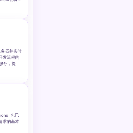
逻辑属性的后
p.json
依赖变更的
。改文案不发版
i18next 官
更新体积缩小
diff 排查
 | SDK升级
等待更新下载完
本身
lean`重新
一开发服务器
d。 ##
手动控制，灵活