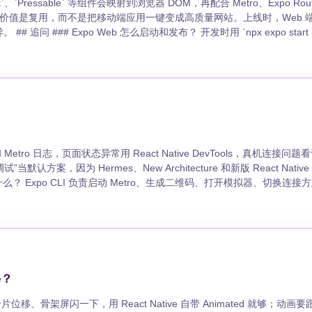
`Text`、`Pressable` 等组件会映射到浏览器 DOM，再配合 Metro、Expo Ro
它最大的价值是复用，而不是把移动端应用一键变成高质量网站。上线时，Web
web`。发
nx 或对象存储。 ### React Native for Web 做了什么？ 它把
用，代价是并非所有原生能力都有 Web 等价物。 ### 哪些代码需要平台区
用 `Platform.OS`，差异大时用 `.web.tsx`。 ### 跨端样式最
Web 端要补 hover、focus、键盘操作和宽屏断点。 ### SEO 和
然，但标题、描述、结构化内容、静态导出策略、manifest 和缓存策略仍要自己设
t: 16 }); ```
etro 日志，页面状态异常用 React Native DevTools，真机连接问
方案，因为 Hermes、New Architecture 和新版 React Native D
ive DevTools 怎么打开？ 项目跑起来后，在终
nents 和 Profiler，比旧工具更贴近 Hermes 调试体验。 ### Expo Go 和
证纯 JS 和官方内置模块，启动快，但不能覆盖所有自定义原生能力。加了 config p
题应该看哪个工具？ 先用 Profiler 看组件是
顿一定要在真机或接近生产的 Development Build 里测。 ## 写段代码
e？
, user.role); console.groupEnd(); } debugger; ```
、骨架屏闪一下，用 React Native 自带 Animated 就够；动画