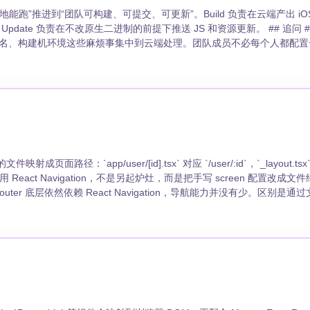
动应用从“本地能跑”推进到“团队可构建、可提交、可更新”。Build 负责在云端产出 iOS/
pdate 负责在不改原生二进制的前提下推送 JS 和资源更新。 ## 追问 ### EAS
e、证书、签名、构建机环境这些麻烦事集中到云端处理。团队成员不必每个人都配
。 ### 团队使用 EAS 最容易踩什么坑？ Expo Go
出问题才能回滚。 ## 写段配置 ```json {"build":
on":"internal"},"production":{"autoIncrement":true}}} ```
射成页面路径：`app/user/[id].tsx` 对应 `/user/:id`，`_layout.t
用 React Navigation，不是另起炉灶，而是把手写 screen 配置改成文件约定。
 Expo Router 底层依然依赖 React Navigation，导航能力并没有少。区别是
` 是
现在 URL 里。 ### 动态参数应该怎么读取？ 常用
数组，接口需要数字时要自己转换和校验。 ### 深度链接和 Web URL 有
inks 后，通常要重新打 Development Build 或生产包验证。Expo Go 能跳
ter.push(`/user/${id}/orders`); ```