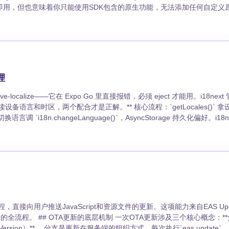
箱即用，但也意味着你只能使用SDK包含的原生功能，无法添加任何自定义
Build：保留Expo体验的同时扩展原生能力
理解，它就是为你当前应用量身定制的"Expo Go"——包含了你项目所需的所有
ld ```bash # 安装EAS CLI npm
理
Expo Modules API创建原生模
ct-native-localize——它在 Expo Go 里直接报错，必须 eject 才能用。i18ne
 expo.modules.kotlin.modules.Module import
才是正解。** 核心流程：`getLocales()` 拿设备语言 →
切换语言调 `i18n.changeLanguage()`，AsyncStorage 持久化偏好。i18next
新手最常见的坑。 ## 追问 ### i18next 和 expo-
lic class
复数（`one item` / `{{count}} items`）、命名空间拆分、运行时
生模块——Expo Go 拒绝加载自定义原生代码，import 就报错，必须
代Eject的新范式 ### Eject为什么被废
阶段的项目别碰它；bare workflow 项目两个随便选。 ### Expo Router 里怎么
（Continuous
名保持英文（`app/settings.tsx`），展示文本走 `t()` 翻译。
流程，直接向用户推送JavaScript和资源文件的更新。这项能力来自EAS Up
及三个核心概念：**分支
用逻辑属性：`marginStart`/`marginEnd` 替代 `marginLeft`/`marg
s update`，Expo会将打