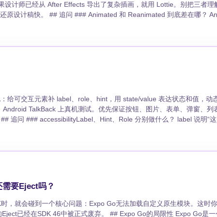
如果设计师已经从 After Effects 导出了复杂插画，就用 Lottie。别把三
ted 到底差在哪？ Animated 适
ted 的共享值和 worklet 能跑在 UI 线程，手势拖拽、底部抽屉、列表
 动画卡顿时先排查哪里？ 先看动画是不是被 JS 线程
尺寸。 ### 实战选型有什么取舍？ 简单动效别强行上
定再用 Reanimated。 ## 写段代码 ```tsx const x =
form: [{ translateX: withSpring(x.value) }] })); ```
 属性实现：给可交互元素补 label、role、hint，用 state/value 表达状态和值
 VoiceOver、Android TalkBack 上真机测试。优先保证按钮、图片、表单、弹窗
，
</Pressable> ```
？还需要Eject吗？
K时，就会碰到一个核心问题：Expo Go无法加载自定义原生模块。这时
式废弃。 ## Expo Go的局限性 Expo Go是一个预打包的