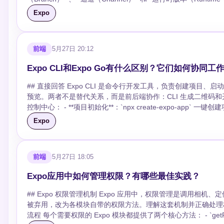
包自动生成 - 修改原生配置通过Config Plugin而非手动编辑原生文件 - 升级时
`paddingStart`/`paddingEnd` 替代左右内边距，`textAli
包后的JavaScript bundle和资源文件上传到指定分支，
Expo
声明式修改原生配置 当你需要修改原生项目的Info.plist、AndroidManifest.xml等配置时，不再手动编辑，而是通过Config Plugin： ```typescript //
果：文本翻了布局没翻，界面乱套。 ### 翻译资源多了怎么组织？ 5 种语言以内 JSON 文件放 `locales/en.json`，按功能分 key（`auth.login`、
中配置的通道名称连接到对应分支，从而获取更新。运行时版本
app.config.ts中使用config plugin import type { ConfigPlugin } from "expo/config-plugins"; const withCus
`settings.theme`）。语言多了用 i18next 命名空间拆分：`c
更新在不兼容的二进制上运行导致崩溃。 更新下载分两个阶段进行。应用启动时，expo-updates先请求最新的更新清单（manifest），清单包含更新
修改Android配置 config.android = { ...config.android, // 自定义配置 }; return config; }; export default withCustomConfig; ``` 许多常用库已经提供了
的场景上 `i18next-http-backend` 从 CDN 拉翻译 JSON，A
元数据和所需资源列表。接着只下载当前缓存中缺失的资源文件，已缓存
自己的Config Plugin，安装后自动配置原生层。对于没有官方Plugin的库，你也可以编写本地Plugin。 ## D
方同步插件。开发阶段开 `saveMissing: true`，缺失 key 自动打 
前端
5月27日 20:12
60%到80%——客户端只需下载新旧bundle之间的差异部分，而非整个bundle。 ## EAS Update的完整配置流程 ### 
比 | 特性 | Development Build | Prebuild(CNG) | Eject(已废弃) | |------|-------------------|---------------|--------------| | 保留Expo开发体验 | 是 | 部分 | 否 |
遗漏。 ## 写段代码 ```typescript // i18n.ts — 入口文件顶部 import import i18n from 'i18next'; import { initReactI18next } from 'react-i18next';
npx expo install expo-updates npm install -g eas-cli eas login eas init ``` `eas init`会在app.json中写入EAS项目ID，`ex
| 支持OTA热更新 | 是 | 需配合EAS | 否 | | 自定义原生模块 | 支持
Expo CLI和Expo Go有什么区别？它们如何协同工
import { getLocales } from 'expo-localization'; i18n.use(initReactI18next).init({ resources: { en: { translation: { welcome: 'Welcome', hello: 'Hello,
和下载更新所依赖的原生模块。 ### 2. 配置app.json ```json { "expo": { "runtimeVersion": { "policy": "appVersion" }, "updates": { "url":
难度 | 低 | 低 | 高 | | 可回退性 | 高 | 高 | 低 | 实际开发中，Development Build和Prebuild并不互斥，而是配合使用：Prebuild负责生成原生项目，
{{name}}!' } }, zh: { translation: { welcome: '欢迎', hello: '你好，{{name}}！' } }, }, lng: getLocales()[0]?.languageCode ?? 'en', fallbackLng: 'en',
"https://u.expo.dev/your-project-id", "enabled": true, "fallbackToCacheTimeout": 0, "checkAutomatically": "ON_LOAD" } } } ``` `checkAutomatically`
## 直接回答 Expo CLI 是命令行开发工具，负责创建项目、启动服务器、构建发布；Expo Go 是手机上的沙箱应用，负责扫码连接开发服务器并实时
Development Build在此基础上构建可调试的开发版本。 ## 什么时候该怎么做 **还在用Expo Go且功能够用**：继续用Expo Go即可，无需任何改
saveMissing: __DEV__, interpolation: { escapeValue: false }, }); // 组件 const { t, i18n } = useTranslation(); <Text>{t('hello', { name: '用户' })}
控制更新检查时机，`ON_LOAD`表示应用启动时自动检查，`WIFI_ON
预览。两者不是替代关系，而是前后端协作：CLI 生成二维码和开发服务，Go 扫码加载并运行代码。 
动。 **需要第三方原生库但不需要自己写原生代码**：安装库后创建Development Build，大多数场景到此就够了。 **需要自定义原生模块**：用Expo
成，直接加载缓存版本。 ### 3. 构建支持更新的二进制 OTA更新只在production或preview构建中生效，Expo Go不支持： ```bash eas build --
控制中心： - **项目初始化**：`npx create-expo-app` 一键创建项目，支持 TypeScript 模板 - **开发服务器**：`npx expo start` 启动本地服务，提供
Modules API编写模块，然后通过Development Build构建。原生模块用Swift/Kotlin，
platform all --profile production ``` 构建时expo-updates被编译进二进制，并嵌入了构建时的初始更新作为回退版本。 ### 4. 发布更新 ```bash # 向
热重载和 QR 码 - **构建发布**：通过 EAS Build 生成 APK、IPA
的Adopt Prebuild指南逐步迁移到CNG工作流。核心步骤是确保入口文件使用`
Expo
production通道发布 eas update --branch production --message "修复登录按钮样式" # 指定运行时版本 eas update
不运行代码，它搭建环境、编译资源、推送更新到客户端。 ## Expo Go 核心职责 Go 是预装了完整 Expo SDK 的沙箱 App： - **实时预览**：扫描
生成原生目录，将手动修改迁移为Config Plugin。 **团队有深厚原生开发经验且不需要Expo服务**：这种情况下可以脱离Expo管理，直接使用React
version 1.0.0 # 向preview通道发布用于测试 eas update --branch preview --message "测试新功能" ``` ### 5. 查看和回滚更新 ```bash # 列出所有更
QR 码即可在真机上看到代码效果 - **零构建开发**：开发阶
Native CLI。但这不等于eject，而是从一开始就选择bare工作流。 ## 常见问题 **Development Build构建太慢怎么办？** 首次构建需要编译
新 eas update:list # 查看指定分支的更新 eas update:list --branch production # 回滚到上一版本 eas update:rollback --channel production # 回滚到
关键限制：Go 只包含 SDK 预装模块，**无法运行自定义原生代码**
项目，确实较慢。后续增量构建会快很多。如果主要在iOS开发，可以考虑在本地用`
特定版本 eas update:rollback --channel production --target-message "上一个稳定版本
前端
5月27日 18:05
协同工作流 1. CLI 创建项目并启动开发服务器 → 生成连接 URL 和 QR 码 2. Go 扫码连接服务器 → 加载 JavaScript Bundle 并执行 3. 代码修改触发
Plugin能不能修改任意原生文件？** 理论上可以，但不推荐。Config Plugin适合处理配置层面的修改（权限、URL Scheme、字体等）。大规模原生
**appVersion**（推荐）：运行时版本跟随app.json中的v
热重载 → Go 实时刷新界面 4. 开发完成后，CLI 调用 EAS Build 构建生产包 → Go 不参与发布流程 #
代码改动应该用Expo Modules API写成独立模块。 **Prebuild会覆盖我手动改的原生文件吗？** 会。这也是CNG的设计意图——原生目录是可丢弃
Expo应用中如何管理权限？有哪些最佳实践？
**nativeVersion**：跟随原生构建号，比appVersio
需要自定义原生模块或第三方原生 SDK - 需要推送通知、深度链接等 Go 
的。如果你有手动修改，必须迁移为Config Plugin，否则下次prebuild就会丢失。 总的来说，2026年的Expo生态
性最高但需要团队约定版本命名规范。 关键原则：只要添加、删除或升级了原生依赖，就必须同步更新运行时版本，否则OTA更新可能导致原生模块
习阶段，项目进入正式开发后建议尽早切换到 Development Build。 ## 追问方向 - Expo Go 和 Development Build 的运行时差异是什么
生扩展需求，Development Build + Prebuild(CN
## Expo 权限管理机制 Expo 应用中，权限管理是调用相机、定位、通知等敏感能力的前提。从 Expo SDK 43 起，统一的 `expo-permissions` 包已
找不到而崩溃。 ## 客户端程序化控制更新 手动控制更新检查和应用的场景很常见，比如在设置页提供"检查更新"按钮，或在关键操作前确保代码是
Build 的托管构建和本地构建如何选择？ - Expo 的 OTA 更新机
被弃用，改为各模块自带的权限方法。理解这套机制并正确处理权限流转，是避免
最新的： ```typescript import * as Updates from 'expo-updates'; async function checkAndApplyUpdate() { if (__DEV__) return; // 开发模式不支持
流程 每个需要权限的 Expo 模块都提供了两个核心方法： - `getPermissionsAsync()` —— 查询当前权限状态，不会弹窗 -
OTA try { const update = await Updates.checkForUpdateAsync(); if (update.isAvailable) { const result = await Updates.fetchUpdateAsync(); if