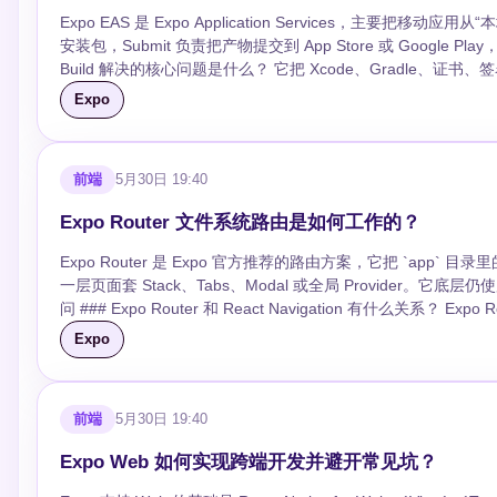
Expo EAS 是 Expo Application Services，主要把移
安装包，Submit 负责把产物提交到 App Store 或 Google Play，U
Build 解决的核心问题是什么？ 它把 Xcode、Gradl
包环境。 ### EAS Submit 和 EAS Build 有什么区别？ Build 只负责生成 ipa、aab 或 apk，Submit 负责把产物交给应用商店。构建成功不代表一定
Expo
能提交成功，商店账号、版本号和证书仍要匹配。 ### EAS Update 能更新所有线上问题吗？ 不能。它只能更新 JavaScript、图片、字体等资源，不
能新增原生模块、修改权限、scheme 或 Android 原生配置。 ### eas.json 的 profile 应该怎么设计？ development 用 developmentClient，preview
用于内测分发，production 放商店发布配置。不要让测试包和生产包共用同一条 update channel
前端
5月30日 19:40
能跑不代表生产包没问题；OTA 更新也要记录 runtimeVersion、channel 和提交哈希，
{"development":{"developmentClient":true},"preview":{"distributi
Expo Router 文件系统路由是如何工作的？
Expo Router 是 Expo 官方推荐的路由方案，它把 `app` 目录里的文件映
一层页面套 Stack、Tabs、Modal 或全局 Provider。它底层仍使
问 ### Expo Router 和 React Navigation 有什么关系？
成路由，适合页面多、需要深链或同时支持 Web 的 Expo 项目。 ### 文件系统路由是怎么工作的？ `app/index.tsx` 是首页，`app/settings.tsx
Expo
`/settings`，`app/user/[id].tsx` 是动态路由。`(tabs)` 目录用于分组，不直接出
`useLocalSearchParams` 读取当前页面参数。参数通常是字符串或字符串
哪些坑？ 改 scheme、Universal Links、Android App L
前端
5月30日 19:40
正确。 ### 项目变大后怎么组织路由？ 把认证、Tabs、弹窗、业务模块分到不同分组里，让每个 `_layout.tsx` 只管当前层级的导航。 ## 写段代码
```tsx const { id } = useLocalSearchParams<{ id: string }>(); rou
Expo Web 如何实现跨端开发并避开常见坑？