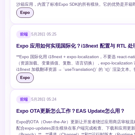
沙箱应用，内置了标准Expo SDK的所有模块。它的优势是开
当你需要使用微信支付、极光推送、或者自己编写的原生模块时，Expo Go就不够用了。 ## Development 
Expo
Development Build是Expo官方推荐的扩展方式。简单
完整保留了Expo的开发体验。 ### 核心优势 - 保留热更新（OTA）和EAS全家桶能力 - 支持任意第三方原生库和自定义原生模块 - 可通过Expo
Modules API用Swift/Kotlin编写原生模块 - 升级SDK时原生层自动跟随，无需手动维护 ### 创建Development Bui
前端
5月28日 05:25
install -g eas-cli # 登录并配置 eas login eas build:configure # 构建开发版本 eas build --profile development --platform android ``` 在`eas.json`中配
置development profile： ```json { "build": { "development": { "developmentClient": true, "distribution": "internal" } } } ``` 构建完成后，你会在EAS控
Expo 应用如何实现国际化？i18next 配置与 RTL 处
制台拿到一个安装链接，安装到设备上即可像Expo Go一样通过扫码加载开发服务器。 ### 添加自定义原生模块 使用
块，比传统React Native桥接方式简洁得多： **Kotlin（Android）：** ```kotlin package expo.modules.custom import expo.modules.kotlin.Promise
**Expo 国际化用 i18next + expo-localization，不要选 rea
import expo.modules.kotlin.exception.CodedException import
（资源加载、变量插值、复数、语言切换），expo-localization 读设备语言和时区，两个配合
expo.modules.kotlin.modules.ModuleDefinition class CustomModule : Module() { override fun definition() = ModuleDefinition {
i18next 加载翻译资源 → `useTranslation()` 的 `t()` 渲染文本。
Name("CustomModule") AsyncFunction("customMethod") { promise: Promise -> try { promise.resolve("Success") } catch (e: Exception) {
必须在根组件渲染前执行——入口文件顶部 import 配置即可，否则子组件拿不到翻译，这是
Expo
promise.reject(CodedException("ERR_CUSTOM", e.message, e)) } } } } ``` **Swift（iOS）：** ```swift import ExpoModulesCore pub
localization 分工是什么？能只用一个吗？ 不能替代。expo-localization 是只读工具——告诉你设备语言是 `zh-Hans`、时区是 `Asia/Shanghai`，不
CustomModule: Module { public func definition() -> ModuleDefinition { Name("CustomModule") AsyncFunction("customMethod") { (promise:
碰翻译。i18next 才是翻译引擎：翻译资源管理、`{{变量}}` 插值、单
Promise) in promise.resolve("Success") } } } ``` **TypeScript调用：** ```typescript import CustomModule from "./src/CustomModule";
管。一个读信息，一个做翻译，职责不重叠。 ### react-native-localize 比 expo-localization 好在哪？为什么不推荐？ react-native-localize 能拿更多
CustomModule.customMethod() .then(result => console.log(result)) .catch(error => console.error(error)); ``` 相比旧式React Native桥接（Java +
前端
5月28日 05:24
信息：日历类型、温度单位、24 小时制开关、度量衡。但代价是依赖原
Objective-C），Expo Modules API统一用Kotlin和Swift，代码量更少，类型更安全。 ## Prebuild与CNG：取
expo run:ios` 跑开发构建或 eject 到 bare workflow。还在 Expo Go 
Expo OTA更新怎么工作？EAS Update怎么用？
弃 `expo eject`在SDK 46（2022年8月）中已被移除。Eject的核心问题是它把原生目录变成一次性生成且需要手动维护的代码——一旦eject，你就得
做国际化？ 根 layout 用 `useTranslation`，`t()` 放在 `options.tabBarLabel` 和 `options.title` 里，切换语言后组件重渲染、标签名自动变。关键约
自己处理原生依赖升级、版本兼容、构建配置等麻烦事，而且无法回退。 ### Prebuild + CNG的工作方式 Prebuild用持续原生生成
束：Expo Router 基于文件系统路由，路径名不能动态改，所以路由文件
Expo的OTA（Over-the-Air）更新让开发者绕过应用商店审核
Native Generation，CNG）替代了Eject的一次性生成： ```bash # 生成原生项目（可反复执行） npx expo prebuild # 清理后重新生成 npx expo
`useSegments()` 拿当前路由做翻译 key 映射也是常见做法。 ### RTL 语言（阿拉伯语、希伯来语）怎么办？ `I18nManager.forceRTL(true)` 开启
配合expo-updates原生模块在客户端完成检查、下载和应用更新的全流程。 ## OTA更新的底层机制 一次OTA更新涉
prebuild --clean ``` CNG的关键区别在于： - `android/`和`ios/`目录加入`.gitignore`，不纳入版本控制 - 原生代码每次根据`app.json`和已安装的npm
RTL，但要重启才生效——调 `Updates.reloadAsync()` 即可。样式必须
（Branch）**、**通道（Channel）**和**运行时版本（Runtime Version）**。 分支是更新在服务端的组织方式。每次执行`ea