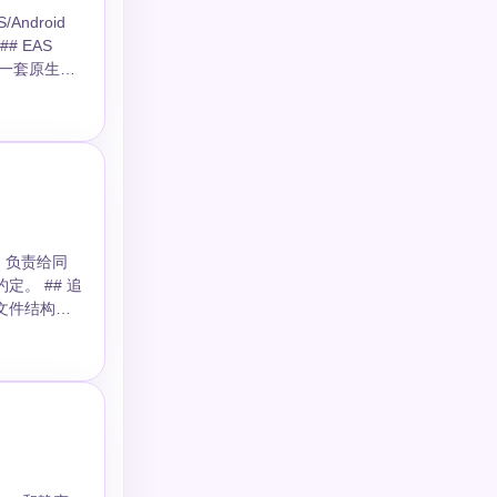
Android
置一套原生打
sx` 负责给同
 ## 追
通过文件结构生
不代表商店包配置