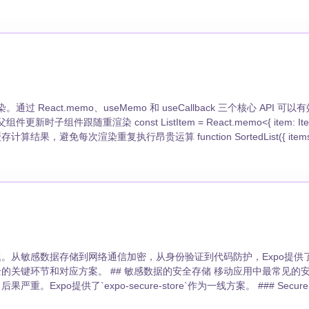
tatus: 'granted' |
？
原生字段（权限、URL Scheme等）、升级Expo SDK大版本、更换
(status === 'granted') { const location =
staging | 内部测试验证 | | 预览 | preview | preview | 功能预览 | 通道还支持按比例
，观察错误率后再全量发布： ```bash # 先向20%用户推送 eas
单或渲染成本低的组件，浅比较本身的开销可能反而更高。建议先用 React DevT
滚同样简单。EAS Update保留每个通道的完整
 = await
TA更新和发新版本各自的适用场景？**
 年的推荐选择。 ```typescript import { FlashList }
A；新增原生模块、修改权限声明、升级SDK大版本必须发新构建。判断依据是
个差异。 ### 联系人权限 ```typescript import * as
题。从敏感数据存储到网络通信加密，从身份验证到代码防护，Expo提供
TPS和签名验证。
的安全存储 移动应用中最常见的安全风险就是
expo-secure-store`作为一线方案。 ### SecureStore 基本