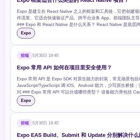
Expo 框架适合什么类型的 React Native 项目？
Expo 是建立在 React Native 之上的框架和工具链，
作流里。它适合快速验证产品、跨平台业务 App、前端团队主导的移动端
### Expo 和 React Native 是什么关系？ React Native
SDK、CLI、路由和云服务。 ### Expo Go、Development Build、EAS 分别做什么？ Expo Go 适合快速预览通用能力；Development Build 是带有
Expo
你自己原生配置的调试包；EAS 负责云端构建、提交商店和发布更新。 ### 哪些项目特别适合用 Expo？ 内容型 App、工具型 A
量电商、社区产品、MVP 验证都很适合，因为它们更看重交付速度和跨平台一致性。 ### 什么场景不适合只依赖 
厂商 SDK、推送、深链、后台任务、权限文案或原生启动页时，应尽早切到 development build
前端
5月30日 19:40
用能力齐全、构建发布链路顺；代价是要遵守 Expo 的版本节奏和配置方式。 ## 写段命令 ```bash npx create-expo-app my-app 
expo run:ios ```
Expo 常用 API 如何在项目里安全使用？
Expo 常用 API 是 Expo SDK 对原生能力的封装，
JavaScript/TypeScript 调 iOS、Android 能力
问 ### Expo 常用 API 可以分成哪些类型？ 设备能力类包括 Camera、
SecureStore、Clipboard；媒体类包括 ImagePicker、Audio、Video。 ### 为什么权限明明申请了还是拿不到？ 很多权限既
Expo
app.json 或原生配置里声明用途文案。iOS 用户拒绝后再次请求不一定弹窗，Android 
舍？ 常规能力优先用 Expo SDK；需要厂商支付、蓝牙深度能力、特殊后台服
Expo Go 能不能验证所有 API？ 不能。Expo Go 
前端
5月30日 19:40
务。 ### 实战里权限请求应该放在哪里？ 不要每次渲染都请求权限，也不要一进 App 就弹所有权限。更稳的是在用户触发相机、定位、上传图片等
动作时再申请。 ## 写段代码 ```ts const { status } = await Location.requestForegroundPermissionsAsync(); if (status === 'granted') await
Expo EAS Build、Submit 和 Update 分别解决
Location.getCurrentPositionAsync({}); ```