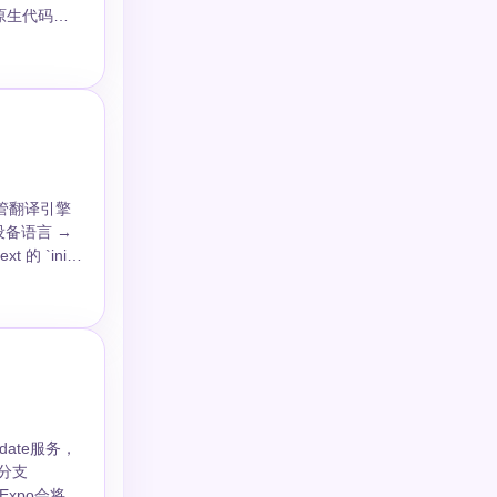
原生代码。
原生依赖，同时
xt 管翻译引擎
 的 `init`
语言切换全归它
 `npx
date服务，
inRight`，