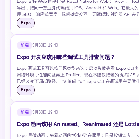
Expo 支持 Web 的基础是 React Native for Web：`View`、
导出，把同一套业务代码跑到 iOS、Android 和 Web。
理 SEO、响应式宽度、鼠标键盘交互、无障碍和浏览器 API 差异。 ## 追问 ### Expo Web 怎么启动和发布？ 开发时用 `npx expo start --
布静态站点常用 `npx expo export --platform web`，再把产物交给 Vercel、Netlify、Ngi
Expo
React Native 组件和样式模型翻译成 Web 可理解的结构。好处是组件复
分？ 相机、推送、文件系统、安全存储、分享、下载和路由跳转最容易分叉。简单差异
容易踩什么坑？ 移动端固定宽度、全屏弹层、触摸优先交互放到桌面会很别扭。
前端
5月30日 19:40
PWA 能自动做好吗？ 不能。Expo Router 能让 URL 更自
写段代码 ```tsx const padding = Platform.select({ web: 24, defaul
Expo 开发应该用哪些调试工具排查问题？
Expo 调试工具可以按问题类型来选：启动失败先看 Expo CLI 和 M
网络环境，性能问题再上 Profiler。现在不建议把老的“远程 JS 调试”当默认
已经改变了调试路径。 ## 追问 ### Expo CLI 在调试里主要做什么？ Expo CLI 负责启动 Metro、生成二维码、打开模拟器、切换连接方式和清缓
存。常用 `npx expo start`，遇到 bundle 或资源缓存异常，先试 `npx expo start -c`。 ### React Nat
Expo
端按 `j` 通常就能打开。它可以看 Console、Sources、Network、Compo
Development Build 调试有什么区别？ Expo Go 适合验
送、深链或第三方 SDK，就应用 Development Build。 ### 真机连不上开发服务器怎么排查？ 先确认手机和电脑在同一网络，防火墙、代理、
前端
5月30日 19:40
VPN、公司 Wi-Fi 隔离都可能导致失败。LAN 不行可以临时用 tunnel，但不适合判断性能。 ### 性能问
否重复渲染，再看 Network 是否重复请求或接口太慢。滚动、动画、输入卡
Expo 动画该用 Animated、Reanimated 还是 Lotti
```tsx if (__DEV__) { console.group('user'); console.log(user.id
Expo 里做动画，先看动画的“控制权”在哪里：只是按钮淡入、卡片位移