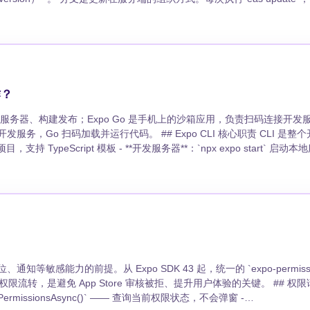
只需更新npm依赖再重新prebuild，无需手动合并 ### Config Plugin：
gn` 用 `'start'` 不用 `'left'`。RTL 模式下布局自动翻转，零额外代码。忘了用
分支上的最新更新即为活跃更新。通道则是客户端与分支之间的桥梁——客户端通过ap
是兼容性的守门员：只有运行时版本匹配的更新才会被下载，防止含原生
tomConfig: ConfigPlugin = (config) => { //
ommon`、`auth`、`settings` 各一个 namespace，懒加载减少首屏体积
syncStorage 缓存离线兜底。翻译量大需要协作时，Lokalise 或 Crowdin 配合 
的部分直接复用。SDK 55引入的bundle diffing机制进一步将
evelopment Build vs Prebuild vs Eject对
console 警告；上线后 `i18next-scanner` 扫代码提取 key，和翻译文件做 
1. 安装依赖并初始化 ```bash
po-updates`则是客户端检查
 | 支持 | 支持 | | 原生目录维护 | 自动 | 自动(可重复生成) | 手动(一次性) |
作？
LY`仅在WiFi下检查。`fallbackToCacheTimeout`设为0表示不
## Expo CLI 核心职责 CLI 是整个开发流程的
</Text> <Button onPress={() => { i18n.changeLanguage('zh'); AsyncStorage.setItem('lang', 'zh'); }} title="中文" /> ```
不再需要Objective-C。 **旧项目已经eject过**：参考Expo官方
 或 OTA 更新包 - **依赖管理**：自动安装与当前 SDK 版本兼容的 Expo 包 CLI 
registerRootComponent`，然后执行`npx expo prebuild --c
 --branch production --runtime-
段无需编译原生代码，修改即生效 - **跨设备测试**：多台手机同时连接同
整个原生
。需要蓝牙、后台任务、自定义原生模块时，必须改用 Development Buil
npx expo run:ios`代替EAS Build，避免排队等待。 **Config
" ``` ## 运行时版本策略选择 三种策略各有适用场景： -
ersion字段。每次改了原生依赖就升version，简单可靠，适合大多数团队。 -
# 何时从 Go 切换到 Development Build - 项目
n更细粒度，适合频繁发版但原生变更不多的场景。 - **自定义版本字符串**：完全
不支持的能力 - 需要接近生产环境的运行时行为验证 Go 适合原型验证和学
中，Eject已成为历史名词。面对原
？ - EAS
G)是唯一的推荐路径，它既保留了Expo的开发效率，又获得了完整的原生能力。
制（Updates API）如何工作？
 App Store 审核被拒、提升用户体验的关键。 ## 权限请求的基本