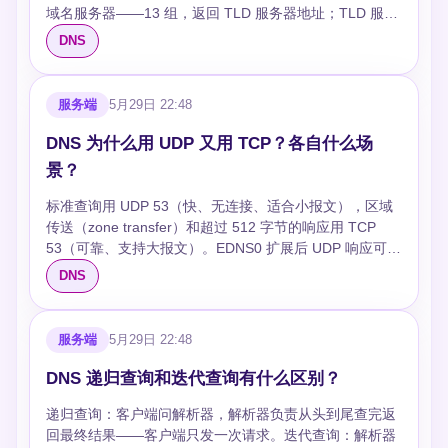
域名服务器——13 组，返回 TLD 服务器地址；TLD 服务
败）。前者是正常响应，后者需要排查。 ### DNSSEC
劫持。用 DNSSEC 验证签名。监控 NXDOMAIN 比例突
器——管理 .com/.org/.cn 等顶级域，返回权威服务器地
验证失败怎么办？ 检查 DS 记录是否正确发布、DNSKEY
增。
DNS
址；权威服务器——存储域名最终记录（A/CNAME/MX
是否轮换但 DS 未更新、系统时间是否正确。临时绕过：
等），由域名所有者配置。查询链路：Resolver → 根 →
dig +nodnssec，不推荐生产环境。 ### 内网 DNS 解析
TLD → 权威，每级缓存减少重复查询。 ## 追问 ### 13
失败但公网正常？ 检查内网 DNS 是否配了 forwarders、
服务端
5月29日 22:48
组根服务器够用吗？ 13 是早期 UDP 包大小限制的结果。
内网 zone 文件是否正确加载、是否有 Split DNS 配置不
实际远不止 13 台——用 Anycast 技术，每组根有数百个
一致。常见坑：忘了配反向解析 PTR。 ### 移动端 DNS
DNS 为什么用 UDP 又用 TCP？各自什么场
实例分布全球。 ### 递归解析器会缓存多久？ 按记录的
解析失败怎么排查？ 切换 WiFi/蜂窝确认是否特定网络问
景？
TTL 决定。但解析器可以自行调整最低 TTL（如 BIND 默
题。运营商 DNS 劫持/过滤很常见，换 8.8.8.8 或 1.1.1.1
认 5 分钟），防止频繁回源。 ### 权威服务器和解析器可
排除运营商问题。
标准查询用 UDP 53（快、无连接、适合小报文），区域
以是同一台吗？ 技术上可以（BIND 同时支持），生产环
传送（zone transfer）和超过 512 字节的响应用 TCP
境不推荐。混合部署互相影响性能和安全。 ### 为什么不
53（可靠、支持大报文）。EDNS0 扩展后 UDP 响应可达
直接问权威服务器？ 你需要知道问哪个权威服务器——这
4096 字节，超过仍切 TCP。UDP 无需握手一个包搞定查
DNS
就是根和 TLD 的作用：告诉你下一步问谁。 ### DoH 和
询延迟最低；TCP 需要三次握手，适合需要可靠传输的场
传统 DNS 有什么区别？ 传统 DNS 明文传输（UDP
景。 ## 追问 ### 为什么不全部用 TCP？ TCP 三次握手
53），可被监听和篡改。DoH 用 HTTPS（443）加密查
增加延迟——DNS 查询通常一个 UDP 包就够，用 TCP
服务端
5月29日 22:48
询，防止中间人。代价是延迟略高。Chrome/Firefox 默认
慢 2-3 倍。DNS 查询量巨大，TCP 的连接开销对 DNS 服
对部分用户开启。
务器是灾难。 ### UDP 丢包了怎么办？ 客户端设超时重
DNS 递归查询和迭代查询有什么区别？
试（2-5 秒），换个解析器再查。DNS 设计上幂等——重
递归查询：客户端问解析器，解析器负责从头到尾查完返
复查询结果一样，丢包重试即可。 ### 什么情况响应会超
回最终结果——客户端只发一次请求。迭代查询：解析器
过 512 字节？ 大量 CNAME 链、DNSSEC 签名记录（很