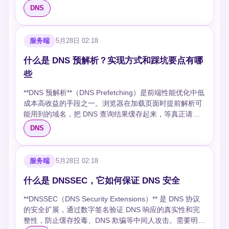
**操作系统 DNS 缓存**。Linux 上用 systemd-resolved 或
192.0.2.1 www.example.com. IN A 192.0.2.2
手 ### 关键特性 | 项目 | DoT | |------|-----| | 端口 |
带、移动网络等场景下，运营商分配的公网 IP 会不定期
DNS
nscd 管理，可以调大缓存容量： ```bash # systemd-
www.example.com. IN A 192.0.2.3 ``` BIND 默认对同一
853（IANA 专用分配） | | 传输 | TCP + TLS | | 连接复用
变化。如果域名解析记录还指向旧 IP，服务就会中断。
resolved 缓存配置 [Resolve] Cache=yes
域名的多条 A 记录做轮询。第一次查询返回
| 支持，长连接 | | 协议开销 | 小（仅 TLS 记录层） | | 流
DDNS 的核心作用就是解决这一问题：当 IP 变化时，自
CacheFromInsecure=yes ``` **递归 DNS 服务器缓存**。
`192.0.2.1`，第二次返回 `192.0.2.2`，依此循环。 **局限
量识别 | 端口 853 易被识别 | ### 配置 **systemd-
动将域名解析更新为新 IP。 ## 为什么需要 DDNS ### 静
服务端
5月28日 02:18
这是你能控制的最重要的一层。BIND 的缓存配置：
**：不区分服务器性能差异，不感知服务器是否宕机。如
resolved**（Linux）： ```ini [Resolve] DNS=8.8.8.8
态 DNS 的痛点 家庭宽带的 IP 地址由运营商动态分配，可
```bind options { recursion yes; max-cache-size 1024m;
果某台服务器挂了，DNS 仍会把流量分过去，直到手动剔
8.8.4.4 DNSOverTLS=yes ``` **Android Private DNS**：
能每隔几小时或几天就换一次。传统 DNS 记录是手动配
什么是 DNS 预解析？实现方式和踩坑要点有哪
# 根据服务器内存调整 cleaning-interval 60; # 每 60 分钟
除该记录。 ### 加权轮询（Weighted Round Robin） 给
``` 设置 → 网络 → 专用 DNS → dns.google ```
置的，IP 变了就得人工改记录，否则域名就解析到错误地
些
清理过期记录 }; ``` 关键是监控缓存命中率。如果命中率
每条记录分配权重，权重高的 IP 被返回的概率更大。
**Windows 11**：设置 → 网络 → DNS → 选择 DoT 服务
址，服务直接不可达。 这对以下场景影响最大： - 家庭
低于 80%，要么是 TTL 设太短，要么是查询域名太分
DNS 层的加权通常通过 SRV 记录实现： ```dns ; SRV 记
器 ## DoH：DNS 伪装成 HTTPS ### 协议栈 ``` DNS 消
NAS、HomeAssistant 等需要外网访问的服务 - 远程办公
**DNS 预解析**（DNS Prefetching）是前端性能优化中低
散。用 `rndc stats` 看 BIND 的缓存统计： ```bash rndc
录格式：_service._proto.name TTL IN SRV priority
息（二进制，封装在 HTTP body） │ HTTP/2（或
需要连接家庭网络 - IoT 设备的远程管理 ### DDNS 如何
成本高收益的手段之一。浏览器在加载页面时提前解析可
stats grep "Cache statistics"
weight port target _http._tcp.example.com. IN SRV 10
HTTP/3） │ TLS 1.2/1.3 │ TCP（端口 443） ``` RFC
解决 DDNS 客户端部署在本地设备上，定期检测公网 IP
能用到的域名，把 DNS 查询结果缓存起来，等真正请求
/var/named/data/named_stats.txt ``` ## 减少查询次数：
60 80 server1.example.com. _http._tcp.example.com.
8484 定义了 DoH 协议。请求和响应体都是
是否变化。一旦发现变化，自动调用 API 更新 DNS 记
资源时跳过解析步骤，直接建立连接。 一次 DNS 解析通
DNS
前端也能帮上忙 页面加载时，浏览器要为页面中引用的每
IN SRV 10 30 80 server2.example.com.
`application/dns-message` 格式。 ### 通信流程 1. 与
录，整个过程无需人工干预。 ## DDNS 工作原理 ### 完
常耗时 20-120ms，在移动网络下可能更长。对于依赖多
个新域名做一次 DNS 查询。引用了 8 个不同域名的资
_http._tcp.example.com. IN SRV 10 10 80
DoH 服务器建立 HTTPS 连接（端口 443） 2. 将 DNS 查
整流程 ``` 1. DDNS 客户端定时检测公网 IP（通常每 5 分
个跨域资源的页面，这些延迟会叠加。DNS 预解析把这些
源？那就是 8 次 DNS 查询，串行执行时就是灾难。
server3.example.com. ``` 三条记录优先级相同（10），
询编码为二进制消息 3. 通过 HTTP GET（查询参数
钟） 2. 对比当前 IP 与上次记录的 IP 3. IP 变化时，向
查询提前到页面加载的空闲时段，用户几乎感知不到。 ##
服务端
5月28日 02:18
**dns-prefetch** 是最简单的前端优化手段： ```html <link
权重分别为 60、30、10，流量大致按 6:3:1 分配。 **局
`dns`）或 POST 发送 4. 响应体包含 DNS 二进制响应
DNS 服务商 API 发送更新请求 4. 服务端验证身份后更新
DNS 解析的完整链路 理解预解析的前提是搞清楚 DNS 解
rel="dns-prefetch" href="//cdn.example.com"> <link
限**：SRV 记录需要客户端主动支持。浏览器访问网页用
### 请求示例 ```http POST /dns-query HTTP/2 Host:
A/AAAA 记录 5. 新记录按 TTL 生效，域名解析到新 IP ```
析本身经历了什么： 1. **浏览器缓存** — Chrome 对每条
什么是 DNSSEC，它如何保证 DNS 安全
rel="dns-prefetch" href="//api.example.com"> ``` 浏览器
的是 A/AAAA 记录，不查 SRV 记录，所以这个方案在
cloudflare-dns.com Content-Type: application/dns-
### 底层协议：RFC 2136 DNS UPDATE DDNS 的标准
DNS 记录缓存约 60s（TTL 由响应决定），命中则 0ms
会在空闲时提前解析这些域名，等真正要用的时候缓存已
Web 场景基本无效。SRV 主要用在 SIP、LDAP、Active
message Accept: application/dns-message <33 bytes
实现基于 RFC 2136 定义的 DNS UPDATE 协议。客户端
**DNSSEC（DNS Security Extensions）** 是 DNS 协议
2. **操作系统缓存** — 命中系统缓存约 1-5ms 3. **路由器
经命中了。但注意别滥用——只有页面确实会用到的域名
Directory 等服务发现场景。 对于纯 A 记录的加权，部分
DNS query wire format> ``` ```http HTTP/2 200 Content-
向权威 DNS 服务器发送 UPDATE 消息，服务端验证后修
的安全扩展，通过数字签名验证 DNS 响应的真实性和完
缓存** — 家用路由器也有 DNS 缓存，约 15ms 4. **ISP
才做预解析，否则白白消耗用户网络。 更进一步的方案是
商业 DNS 服务（如 AWS Route 53、Cloudflare）通过自
Type: application/dns-message Cache-Control: max-
改区域文件中的记录。 ### 认证机制 | 认证方式 | 原理 |
整性，防止缓存投毒、DNS 欺骗等中间人攻击。需要明确
DNS 缓存** — 运营商 DNS 服务器，常见域名 80-
减少域名数量本身。把静态资源集中在 1-2 个域名下，比
有系统实现了加权策略，但这不属于 DNS 协议本身的能