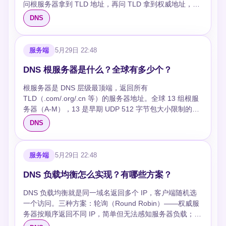
问根服务器拿到 TLD 地址，再问 TLD 拿到权威地址，再
大）、大量 MX 记录。DNSSEC 几乎总是触发 TCP
问权威拿到最终 IP——解析器自己一步步问。实际流程：
fallback。 ### 区域传送为什么必须 TCP？ 区域传送同步
DNS
客户端→解析器是递归，解析器→根/TLD/权威是迭代。
整个 zone 数据可能几百 KB，必须可靠完整。TCP 的有
## 追问 ### 为什么不全用递归？ 根/TLD 服务器不提供
序可靠传输正好满足。 ### DoH/DoT 对 UDP/TCP 的影
递归服务——它们服务全球数十亿客户端，每个递归请求
响？ DoH 和 DoT 都用 TCP/TLS 加密。HTTP/3 用
服务端
5月29日 22:48
都打到根服务器扛不住。根只告诉你下一步问谁（迭
QUIC（基于 UDP），又回到 UDP 但加了加密和可靠传
代），解析器负责串联。 ### 解析器怎么知道根服务器地
输。传统 DNS 用 UDP 求快，安全场景用 TCP 加密求
DNS 根服务器是什么？全球有多少个？
址？ 内置的根提示文件（root hints），包含 13 组根服务
稳。
根服务器是 DNS 层级最顶端，返回所有
器的 IP。BIND/Unbound 等软件自带此文件。 ### 递归
TLD（.com/.org/.cn 等）的服务器地址。全球 13 组根服
查询的性能瓶颈在哪？ 冷启动（缓存全空）需要 4 次
务器（A-M），13 是早期 UDP 512 字节包大小限制的结
RTT：解析器→根→TLD→权威→拿到 IP。热缓存时 1 次
果。每组通过 Anycast 技术在全球部署数百个实例，实际
RTT 甚至 0（本地缓存命中）。解析器缓存命中率是核心
DNS
根服务器节点超过 1000 个。 ## 追问 ### 只有 13 组不
指标——正常 >90%。 ### 什么是转发解析器？ 不直接迭
会单点故障吗？ Anycast 解决——同一 IP 全球数百个节
代查询，而是把请求转发给上游解析器（如企业 DNS 转
点，请求自动路由到最近的。某节点故障流量自动切到其
发给 8.8.8.8）。减少出口 IP 方便防火墙管理。缺点：多
服务端
5月29日 22:48
他节点。加上解析器缓存，根服务器实际负载不高。 ###
一跳延迟，上游故障全部影响。 ### DNS 预取
根服务器被攻击会怎样？ 2015 年 DDoS 攻击导致部分根
（Prefetching）是什么？ 解析器在 TTL 即将过期前主动
DNS 负载均衡怎么实现？有哪些方案？
服务器离线数小时，用户基本无感知——解析器有缓存
刷新缓存，避免用户请求命中过期缓存触发完整迭代查
DNS 负载均衡就是同一域名返回多个 IP，客户端随机选
TTL 未过期前不需要问根。长期（>48h）离线才会影响新
询。用户无感知，缓存保持热度。
一个访问。三种方案：轮询（Round Robin）——权威服
域名首次解析。 ### 谁在管理根服务器？ 12 个组织（A-
务器按顺序返回不同 IP，简单但无法感知服务器负载；加
M 各一个），受 ICANN 的 IANA 监督。2016 年根区文件
权 DNS——不同 IP 返回不同比例，权重控制流量分配；
管理权从美国移交 ICANN。 ### 中国有根服务器吗？ 有