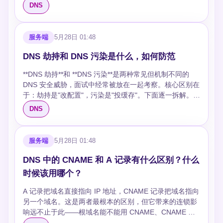
age=120 <65 bytes DNS response wire format> ``` GET
安全等级 | 适用场景 | |----------|------|----------|----------| |
的是，DNSSEC 只提供数据认证，不加密 DNS 查询——
120ms，冷门域名 200-300ms 5. **递归查询** — 从根域
DNS
做 10 个 dns-prefetch 更有效。 ## CDN + CNAME：让
力。 ### 地理位置路由（GeoDNS） 根据客户端 DNS 查
方式： ``` GET /dns-query?
**TSIG** | 共享密钥 + HMAC 签名 | 高 | 自建 DNS 服务器
这是它和 DoH/DoT 的本质区别。 ## 为什么需要
名服务器 → 顶级域名服务器 → 权威域名服务器逐级查
解析就近完成 把域名 CNAME 到 CDN 是最常见的 DNS
询的来源 IP 判断其地理位置，返回距离最近的服务器
dns=AAABAAAB...base64url... HTTP/2 ``` ### 关键特性
| | **SIG(0)** | 公私钥签名 | 中 | 需要非对称认证时 | |
DNSSEC ### 传统 DNS 的安全缺陷 DNS 协议设计于
询，耗时最长 预解析的作用范围是第 4-5 步：提前触发完
加速手段： ```dns www.example.com. 600 IN CNAME
IP。 ```dns ; BIND view 配置示例 view "asia" { match-
| 项目 | DoH | |------|-----| | 端口 | 443（与 HTTPS 共享）
**HTTP Token** | API Token 认证 | 中 | 云服务商 API | |
1980 年代，天生没有认证机制。解析器收到一条 DNS 响
整查询链路，把结果存入浏览器缓存，后续请求直接命中
服务端
5月28日 01:48
example.cdn-provider.com. ``` CDN 的权威 DNS 通常部
clients { asia-ips; }; zone "example.com" { type master;
| | 传输 | HTTP/2 + TLS（或 HTTP/3） | | 请求方式 |
**HTTP Basic** | 用户名密码 | 低 | 简单场景，不推荐生产
应后，无法判断这条响应是否来自真正的权威服务器，还
第 1 步。 ## 实现方式 ### 1. HTML link 标签 最常用、最
署了 Anycast，全球有几十个节点，用户的 DNS 查询会
file "example.com.asia"; ; 返回亚洲服务器 IP }; }; view
GET 或 POST | | 内容类型 | application/dns-message | |
环境 | 实际使用中，云服务商（Cloudflare、阿里云、腾
是攻击者伪造的。 ``` 用户查询 www.bank.com ↓ DNS 查
推荐的方式： ```html <head> <meta charset="UTF-8">
DNS 劫持和 DNS 污染是什么，如何防范
被路由到最近的节点响应，延迟从几百毫秒降到几十毫
"europe" { match-clients { europe-ips; }; zone
流量识别 | 与普通 HTTPS 无法区分 | ### 配置
讯云等）大多采用 HTTP Token 方式，自建 BIND 服务器
询（明文，无认证） ↓ 攻击者在响应到达前注入伪造 IP ↓
<!-- 开启 DNS 预解析（HTTPS 页面默认关闭） -->
秒。 选 CDN 的时候注意看它的 DNS 解析能力——有些
"example.com" { type master; file
**Firefox**： ``` about:config network.trr.mode = 2 # 2=
则用 TSIG。 ## DDNS 服务商选择 ### 免费方案 | 服务
**DNS 劫持**和 **DNS 污染**是两种常见但机制不同的
用户被引导至钓鱼站点 ``` 这种攻击之所以可行，是因为
<meta http-equiv="x-dns-prefetch-control"
CDN 在亚太地区节点少，国内用户解析还是绕道海外，效
"example.com.europe"; ; 返回欧洲服务器 IP }; }; ``` **局
降级模式, 3=仅DoH network.trr.uri = https://cloudflare-
商 | 特点 | 限制 | |--------|------|------| | **Cloudflare** |
DNS 安全威胁，面试中经常被放在一起考察。核心区别在
DNS 响应只需要匹配查询的事务 ID（16 位，仅 65536
content="on"> <!-- 预解析 CDN 域名 --> <link rel="dns-
果打折。 ## 高可用：DNS 挂了怎么办 单点 DNS 是定时
限**：判断位置用的是 DNS 递归服务器的 IP，不是用户
dns.com/dns-query ``` **Chrome**：设置 → 隐私和安全
CDN 加速 + DNS，API 完善 | 需将域名 NS 迁移到 CF | |
于：劫持是"改配置"，污染是"投缓存"。下面逐一拆解。
种可能），攻击者可以通过大量发送伪造响应来碰运气。
prefetch" href="//cdn.example.com"> <!-- 预解析 API 域
炸弹。一旦权威 DNS 不可达，所有依赖它的服务全部瘫
真实 IP。如果用户用了 8.8.8.8 做解析，GeoDNS 看到的
→ 安全 → 使用安全 DNS **curl 测试**： ```bash curl -sH
**DuckDNS** | 配置极简，支持多种客户端 | 仅提供子域
## DNS 劫持：篡改解析配置，将用户引向恶意站点 DNS
2008 年的 Kaminsky 攻击把这个问题推到了极限——攻
名 --> <link rel="dns-prefetch"
DNS
痪，而且 TTL 没过期之前缓存还能撑一撑，TTL 一过期
是 Google 的 DNS 节点 IP，位置判断可能偏差。另外，
'accept: application/dns-message' \ 'https://cloudflare-
名 | | **No-IP** | 老牌服务，路由器广泛支持 | 免费版需每
劫持的实质是攻击者控制了 DNS 解析链路上的某个环
击者可以在数秒内投毒 DNS 缓存。 **主要威胁类型**： -
href="//api.example.com"> </head> ``` **关键细节**： -
就彻底断联。 ### 主从架构 至少部署两台权威 DNS 服务
GeoIP 数据库本身也有精度问题。 ### 运营商路由（ISP
dns.com/dns-query?
月确认 | | **DNSPod（腾讯云）** | 国内访问快，API 稳定
节，把域名指向非预期的 IP 地址。用户以为自己访问的
**DNS 缓存投毒**：向递归解析器的缓存中注入伪造记
`href` 只需要写协议+域名，不需要路径 - 标签放在
器，放在不同的物理位置（最好不同机房）： ```bind ; 主
Routing） 根据客户端 IP 所属运营商，返回对应运营商线
dns=AAABAAABAAAAAAAAB2V4YW1wbGUDY29tAAABAAE'
| 高级功能收费 | ### 付费方案 | 服务商 | 特点 | 价格 | |---
是银行官网，实际到达的却是钓鱼页面。 ### 劫持的四种
录，影响所有使用该解析器的用户 - **中间人攻击**：在
`<head>` 尽早位置，最好紧跟 `<meta charset>` 之后 -
服务端
5月28日 01:48
服务器 zone "example.com" { type master; file
路的服务器 IP，避免跨网访问。 ```dns view "telecom" {
\ --output - | hexdump -C ``` ## 核心对比 | 维度 | DoT |
-----|------|------| | **阿里云解析** | 国内稳定，API 文档完
典型路径 **本地劫持**——修改 `/etc/hosts` 或系统 DNS
DNS 查询传输过程中截获并篡改响应 - **DNS 欺骗**：伪
HTTPS 页面默认不自动预解析超链接域名，需用 `x-dns-
"/etc/bind/db.example.com"; allow-transfer { 192.0.2.10;
match-clients { telecom-ips; }; zone "example.com" {
DoH | |------|-----|-----| | 协议层 | 传输层 | 应用层 | | 端口 |
善 | 按量付费 | | **AWS Route 53** | 全球节点，企业级 |
配置，影响范围仅限单机。恶意软件常用这种方式，一行
造 DNS 响应，将用户导向恶意站点 ### DNSSEC 的解决
DNS 中的 CNAME 和 A 记录有什么区别？什么
prefetch-control` 显式开启 - 也可以用 `content="off"` 关
}; also-notify { 192.0.2.10; }; }; ; 从服务器 zone
type master; file "example.com.telecom"; }; }; view
853 | 443 | | 延迟 | 更低（协议简单） | 稍高（HTTP 开
按查询量计费 | | **Namecheap** | 域名注册商自带 DDNS
`192.168.1.100 www.bank.com` 就能把用户导流到钓鱼
思路 DNSSEC 不加密流量，而是在 DNS 数据上附加数字
闭自动预解析（减少隐私泄露风险） ### 2.
时候该用哪个？
"example.com" { type slave; file
"unicom" { match-clients { unicom-ips; }; zone
销） | | 流量隐蔽性 | 差（专用端口暴露意图） | 好（混入
| 域名费用包含 | 选择建议：域名在国内用 DNSPod 或阿
站。 **路由器劫持**——利用路由器默认密码或固件漏
签名。解析器收到响应后，用预先建立的信任链验证签名
preconnect：更进一步 ```html <link rel="preconnect"
"/etc/bind/db.example.com.slave"; masters { 192.0.2.1;
"example.com" { type master; file
HTTPS 流量） | | 防火墙穿透 | 853 可能被封 | 443 几乎
里云；域名在国外用 Cloudflare。 ## DDNS 配置实战
洞，将 WAN 口的 DNS 服务器地址改成攻击者控制的地
——签名不通过就拒绝这条响应。 ``` 用户查询
href="//api.example.com" crossorigin> <link rel="dns-
A 记录把域名直接指向 IP 地址，CNAME 记录把域名指向
}; }; ``` 从服务器自动同步区域文件，主服务器挂了从服务
"example.com.unicom"; }; }; ``` **局限**：运营商 IP 段会
不会被封 | | 企业审计 | 可以识别并审计 DNS | DNS 流量
### 1. Cloudflare + ddclient（Linux） **安装：** ```bash
址。所有连入该路由器的设备全部受影响，这是家用场景
www.bank.com ↓ 返回 A 记录 + RRSIG 签名 ↓ 用
prefetch" href="//api.example.com"> ``` `preconnect` 在
另一个域名。这是两者最根本的区别，但它带来的连锁影
器继续提供解析。关键是要确保 `allow-transfer` 只允许你
调整，需要持续维护 IP 归属表。国内运营商之间的互联
混入 Web 日志 | | 部署复杂度 | 低（只需 TLS） | 中（需
# Ubuntu/Debian sudo apt-get install ddclient #
中最常见的形式。 **ISP 劫持**——运营商级别的 DNS 服
DNSKEY 验证 RRSIG ↓ 验证失败 → 拒绝伪造响应
DNS 解析之外还完成了 TCP 握手和 TLS 协商，相当于把
响远不止于此——根域名能不能用 CNAME、CNAME 为
的从服务器，防止区域传送泄露被利用。 ### DNS 轮询
互通问题在改善，但仍然存在。 ### Anycast 将同一个 IP
要 HTTP/2 服务器） | | 浏览器支持 | 无（系统级） |
CentOS/RHEL sudo yum install ddclient ``` **配置文件
务器被篡改或故意配置，返回错误解析结果。某些 ISP 甚
（SERVFAIL） 验证通过 → 返回正确 IP ``` ## DNSSEC
网络连接提前建好。`crossorigin` 属性指定 CORS 模式，
什么不能和其他记录共存、CDN 接入该选哪种记录，都源