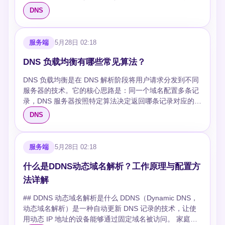
example.com CNAME # 查 CNAME nslookup
有网络延迟。如果中间还有 CNAME 跳转（比如 CDN 域
1. **隐蔽性**：DoH 流量和普通网页访问无法区分，DoT
DNS
example.com # 简单查询 host -t MX example.com # 查
名），链路会更长。 **权威服务器响应慢**。你的权威
端口 853 一眼就能识别 2. **性能**：DoT 协议开销更小，
邮件记录 ```
DNS 服务器如果部署在单一地区，海外用户查询就要跨
延迟低 2-5ms；DoH 多了 HTTP 头部开销 3. **可控性
洋，延迟直接飙到几百毫秒。 知道了瓶颈，接下来的优化
**：DoT 容易被防火墙拦截但也方便企业审计，DoH 难拦
服务端
5月28日 02:18
就有的放矢了。 ## TTL 设置：最容易调但最常调错
截但也绕过了企业安全策略 **追问**：那 DNS over QUIC
TTL（Time To Live）决定了 DNS 记录在缓存中保留多
(DoQ) 呢？——DoQ 基于 QUIC/UDP，减少了 TCP 握手
DNS 负载均衡有哪些常见算法？
久。设长了，变更生效慢；设短了，缓存命中率低，查询
延迟，RFC 9250 已发布，是加密 DNS 的下一代候选。
量暴增。 **实战建议**： - CDN 域名、静态资源域名：
DNS 负载均衡是在 DNS 解析阶段将用户请求分发到不同
## 为什么需要加密 DNS 传统 DNS 走 UDP 53 端口，明
TTL 设 3600-86400 秒。这些几乎不变，长 TTL 大幅减
服务器的技术。它的核心思路是：同一个域名配置多条记
文传输： ``` 客户端 ──── 明文 UDP 53 ────► DNS
少查询 - API 服务、动态服务：TTL 设 300-600 秒。需要
录，DNS 服务器按照特定算法决定返回哪条记录对应的地
服务器 中间人可窃听/篡改 ``` 三个直接威胁： - **窃听
快速切换 IP 时不会被旧缓存卡住 - 准备做 DNS 变更前：
址。面试中常考的是算法原理、各自的局限性，以及 DNS
**：ISP 能看到你访问了哪些域名，即使 HTTPS 加密了页
DNS
提前 24 小时把 TTL 降到 300 秒，等变更完成后再改回来
负载均衡与应用层负载均衡的本质区别。 ## 真正在 DNS
面内容 - **篡改**：DNS 响应可以被中间人修改，把你导
一个常见错误是所有记录都用同一个 TTL。实际上同一域
层工作的算法 先明确一点：DNS 是无状态协议，每次查
向钓鱼站点 - **审查**：网络管理员可以按域名过滤，直接
名的不同记录应该根据变更频率分别设置。 ```dns ; CDN
询相互独立，DNS 服务器无法感知后端服务器的实时负载
返回 NXDOMAIN 加密 DNS 解决的是"查询过程"的隐私和
服务端
5月28日 02:18
域名 - 变更极少，TTL 给长 cdn.example.com. 86400 IN
或连接数。因此，像"最少连接""最快响应"这类依赖实时状
完整性，不解决 DNS 服务器本身的可信度问题。 ##
CNAME cdn.provider.com. ; API 服务 - 可能随时切换，
态的算法，在 DNS 层根本无法实现——它们属于应用层
DoT：TLS 直封装 DNS ### 协议栈 ``` DNS 查询/响应 │
什么是DDNS动态域名解析？工作原理与配置方
TTL 给短 api.example.com. 300 IN A 203.0.113.2 ``` ##
负载均衡（Nginx、HAProxy）的范畴。DNS 层能用的算
TLS 1.2/1.3（加密层） │ TCP（端口 853） ``` RFC
法详解
DNS 缓存：减少重复查询的核心手段 缓存分好几个层
法，本质上都只能基于静态配置或客户端特征做决策。
7858 定义了 DoT 协议，RFC 8310 定义了其使用策略。
级，每一层都能拦截大量重复查询。 **浏览器 DNS 缓存
### 轮询（Round Robin） 最基础的算法。DNS 服务器
### 通信流程 1. TCP 三次握手（端口 853） 2. TLS 握
## DDNS 动态域名解析是什么 DDNS（Dynamic DNS，
**。Chrome 默认缓存 1000 条记录，TTL 大约 60-120
维护一个 IP 列表，每次查询按顺序返回下一个 IP。
手，协商加密套件，验证服务器证书 3. 在加密隧道内发送
动态域名解析）是一种自动更新 DNS 记录的技术，让使
秒。这个你控制不了，但可以通过合理的 TTL 间接影响。
```dns ; BIND 配置示例 www.example.com. IN A
DNS 查询/接收响应 4. 连接可复用，后续查询无需重新握
用动态 IP 地址的设备能够通过固定域名被访问。 家庭宽