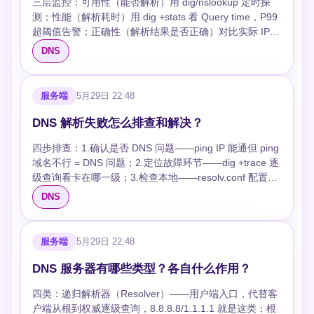
三层监控：可用性（能否解析）用 dig/nslookup 定时探
example.com 用 A，www 用 CNAME 指向
测；性能（解析耗时）用 dig +stats 看 Query time，P99
example.com。 ### MX 优先级数字越小越优先吗？ 是
超阈值告警；正确性（解析结果是否正确）对比实际 IP
的。优先级 10 的比 20 的先尝试。常用配置：主服务器优
和预期 IP。工具：Prometheus + Blackbox Exporter 做探
先级 10，备用 20。 ### TXT 记录的 SPF 怎么写？
DNS
测采集，Grafana 展示，Alertmanager 告警。关键指标：
v=spf1 include:_spf.google.com ~all——允许 Google 邮
解析成功率、平均/P99 延迟、NXDOMAIN 比例（异常高
件服务器代发，其他标记为软失败。~all=软失败，-all=硬
可能是 DNS 劫持）、缓存命中率。 ## 追问 ###
拒绝，+all=全部允许（别用）。 ### SOA 记录的序列号
服务端
5月29日 22:48
Blackbox Exporter 怎么配 DNS 探测？ prometheus.yml
有什么用？ 从 DNS 服务器用序列号判断 zone 是否更新
中配 job：modules: [dns_tcp]，targets: [8.8.8.8]。用
——序列号变大则拉取新数据。常用格式：
DNS 解析失败怎么排查和解决？
dns_probe_duration_seconds 画延迟图，
YYYYMMDDNN。改了 zone 文件必须递增序列号。 ###
四步排查：1.确认是否 DNS 问题——ping IP 能通但 ping
probe_success 画可用性。 ### 如何区分 DNS 服务故障
SRV 记录什么时候用？ 指定某服务运行在哪台机器的哪
域名不行 = DNS 问题；2.定位故障环节——dig +trace 逐
和网络故障？ 同时监控 ICMP ping 延迟和 DNS 解析延
个端口。SIP/LDAP/Kerberos 等协议用 SRV 发现服务
级查询看卡在哪一级；3.检查本地——resolv.conf 配置、
迟。ping 正常但 DNS 超时=DNS 服务问题。ping 也超时
器。HTTP 不用 SRV（浏览器不支持）。
本地 DNS 缓存、hosts 文件覆盖；4.检查网络——防火墙
=网络问题。多节点探测可定位故障范围。 ### 缓存命中
DNS
是否封 UDP 53。常见原因：DNS 服务器宕机、TTL 过期
率怎么监控？ CoreDNS 暴露 coredns_cache_hits_total
记录被删、CNAME 指向不存在的域名、防火墙拦截。 ##
和 coredns_cache_misses_total，命中率 =
追问 ### dig 和 nslookup 有什么区别？ dig 输出详细
hits/(hits+misses)。命中率低说明穿透到上游太多，考虑
服务端
5月29日 22:48
（TTL、权威服务器、耗时），支持 +trace 逐级追踪。
增大缓存或调 TTL。 ### DNS 监控的告警阈值怎么设？
nslookup 交互式，输出简洁但信息少。排查问题优先
可用性 < 99.9% 告警。延迟 P99 > 100ms 告警（正常内
DNS 服务器有哪些类型？各自什么作用？
dig。 ### NXDOMAIN 和 SERVFAIL 有什么区别？
网 < 10ms，公网 < 50ms）。NXDOMAIN 比例突增告
四类：递归解析器（Resolver）——用户端入口，代替客
NXDOMAIN = 域名不存在（权威服务器明确说没有），
警。按实际基线调整。 ### 如何监控 DNS 劫持？ 对比多
户端从根到权威逐级查询，8.8.8.8/1.1.1.1 就是这类；根
SERVFAIL = 服务器故障（超时/拒绝/DNSSEC 验证失
个 DNS 服务器对同一域名的解析结果，不一致则可能被