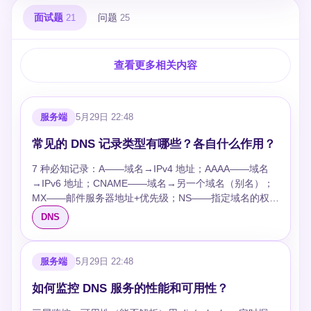
面试题
问题
21
25
查看更多相关内容
服务端
5月29日 22:48
常见的 DNS 记录类型有哪些？各自什么作用？
7 种必知记录：A——域名→IPv4 地址；AAAA——域名
→IPv6 地址；CNAME——域名→另一个域名（别名）；
MX——邮件服务器地址+优先级；NS——指定域名的权威
DNS 服务器；TXT——任意文本（SPF/DKIM/域名验
DNS
证）；SOA——主权威服务器信息+序列号+TTL。辅助记
录：SRV（指定服务端口和主机）、PTR（反向解析 IP→
域名）、CAA（指定允许的证书颁发机构）。 ## 追问
服务端
5月29日 22:48
### CNAME 和 A 记录能共存吗？ 不能。同一域名要么
CNAME 要么 A。CNAME 意味着这个域名完全由目标域
如何监控 DNS 服务的性能和可用性？
名定义，再设 A 记录就矛盾了。但子域可以：