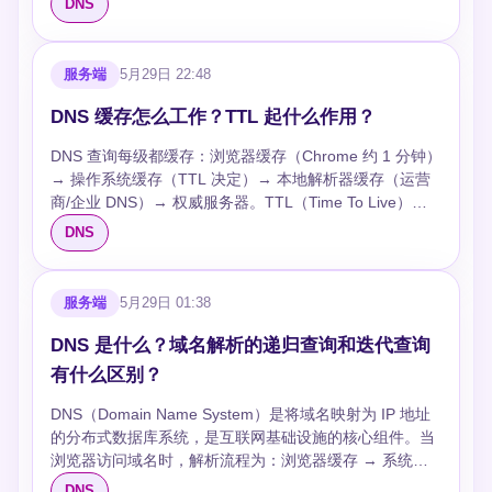
DNS
GeoDNS——根据客户端 IP 所在地区返回最近的服务器
镜像节点（Anycast 实例），但不是运营方。2019 年引入
IP，CDN 核心技术。局限：无法做健康检查、受 TTL 缓
F/I/K/L 四组根的镜像，提升国内解析速度和抗断网能力。
存影响切换慢、客户端可能缓存某个 IP 不轮询。 ## 追问
根区文件仍由 ICANN 管理。 ### 如果 13 组全挂了怎么
服务端
5月29日 22:48
### DNS 负载均衡和 Nginx 负载均衡有什么区别？ DNS
办？ 解析器缓存能撑数小时到数天。顶级域 TLD 缓存同
在域名解析层分配 IP，客户端直连服务器——无中间层延
理。短期全挂影响有限，长期需本地部署替代根区。
DNS 缓存怎么工作？TTL 起什么作用？
迟但无法精细控制。Nginx 在应用层代理——可做健康检
DNS 查询每级都缓存：浏览器缓存（Chrome 约 1 分钟）
查、会话保持、权重动态调整，但增加一跳延迟。生产环
→ 操作系统缓存（TTL 决定）→ 本地解析器缓存（运营
境常组合：DNS 做全局负载（多机房），Nginx 做单机房
商/企业 DNS）→ 权威服务器。TTL（Time To Live）是
内负载。 ### TTL 设多少合适？ 负载均衡场景一般 60-
权威服务器设定的缓存有效期，单位秒。TTL=300 表示缓
300 秒。故障切换时临时改 TTL 为 30 秒。注意运营商
DNS
存 5 分钟内可直接使用，过期后必须重新查询。越短数据
DNS 可能强制延长最低 TTL。 ### 如何实现 DNS 健康检
越新但查询越多，越长越快但变更延迟越大。 ## 追问
查？ DNS 本身不做健康检查。需要外部系统：监控服务
### 浏览器 DNS 缓存怎么看？ Chrome 地址栏输入
检测后端可用性，故障时调用 DNS API 删除该 IP 记录。
服务端
5月29日 01:38
chrome://net-internals/#dns 查看缓存条目和过期时间。
Route53/Cloudflare DNS 都有内置健康检查+自动故障切
### 运营商会篡改 TTL 吗？ 会。部分运营商 DNS 强制最
换。 ### GeoDNS 的原理？ 权威服务器根据请求来源 IP
DNS 是什么？域名解析的递归查询和迭代查询
低 TTL（5 分钟甚至 1 小时），无视权威设定的短 TTL。
判断地理位置（用 GeoIP 数据库），返回该地区最近的服
有什么区别？
对策：用权威 DNS 服务商的低 TTL + 多地探测验证。
务器 IP。实际用 Anycast + EDNS Client Subnet（ECS）
### 负 DNS 缓存是什么？ 缓存 NXDOMAIN（域名不存
传递客户端子网信息。 ### DNS 负载均衡能做灰度发布
DNS（Domain Name System）是将域名映射为 IP 地址
在）结果，TTL 由 SOA 的 minimum 字段决定。防止频
吗？ 能但粗糙——给新版本分配 5% 的 IP 权重逐步提
的分布式数据库系统，是互联网基础设施的核心组件。当
繁查询不存在的域名。域名刚注册后负缓存未过期，部分
升。粒度太粗且受 TTL 缓存影响。精细灰度用 Istio/Nginx
浏览器访问域名时，解析流程为：浏览器缓存 → 系统缓
地区仍解析失败——等 TTL 过期即可。 ### 如何强制刷
按请求头/cookie 路由。
存（hosts）→ 本地 DNS 服务器 → 根域名服务器 → 顶
DNS