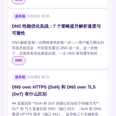
新 DNS 缓存？ macOS：sudo dscacheutil -flushcache。
级域服务器 → 权威 DNS 服务器，逐级查询直到获得最终
Linux：sudo systemd-resolve --flush-caches。
IP。其中客户端到本地 DNS 是递归查询（服务器代为完
Windows：ipconfig /flushdns。运营商缓存无法控制，只
成全部查询），本地 DNS 到根/TLD/权威服务器是迭代查
服务端
5月28日 02:45
能等 TTL 过期。 ### TTL 设为 0 会怎样？ 每次查询都穿
询（每级只返回下一级地址，由本地 DNS 继续追问）。
透到权威服务器，不缓存。生产环境最低建议 60 秒。
## 追问 **常见的 DNS 记录类型有哪些？** A 记录映射域
DNS 性能优化实战：7 个策略提升解析速度与
CDN 场景通常 300-3600 秒。
名到 IPv4，AAAA 到 IPv6，CNAME 将域名指向另一个域
可靠性
名（别名），MX 指定邮件服务器，NS 指定域名服务器，
TXT 用于验证和配置（如 SPF、DKIM）。 **TTL 在 DNS
DNS 解析是每一次网络请求的第一步——用户输入网址到
中起什么作用？** TTL（Time To Live）决定解析结果的
页面开始渲染，中间首先要过 DNS 这一关。这一步慢
缓存有效期。短 TTL 可加快 DNS 变更生效（如故障切
了，后面所有优化都是白搭。一次 DNS 查询通常耗时 20-
换），但增加查询量；长 TTL 减少查询但变更传播慢。
120ms，看着不多，但如果你的页面要解析 10 个域名，
DNS
CDN 切换节点时需要权衡 TTL 设置。 **DNS 劫持是什
光 DNS 就吃掉 200ms-1.2s，这还没算上 TCP 连接和内
么？DNSSEC 如何防护？** DNS 劫持是中间人篡改 DNS
容下载。 更要命的是，DNS 挂了，你的网站就彻底不可
响应返回恶意 IP。DNSSEC 通过对 DNS 响应数字签名验
达——用户看到的就是"无法访问此网站"。所以 DNS 的性
服务端
5月28日 02:21
证数据来源和完整性，客户端可验证响应未被篡改。
能和可靠性，是整个服务可用性的地基。 ## 先搞清楚
**CDN 如何利用 CNAME 实现就近访问？** 用户域名
DNS 慢在哪里 优化之前得知道瓶颈在哪。DNS 查询的延
DNS over HTTPS (DoH) 和 DNS over TLS
CNAME 到 CDN 域名后，CDN 的权威 DNS 根据用户 IP
迟主要来自三个环节： **本地缓存未命中**。浏览器有
(DoT) 有什么区别
返回最近的边缘节点 IP。部分服务商采用 CNAME
DNS 缓存，操作系统也有，但如果 TTL 过期或者用户第
Flattening，在权威 DNS 层直接返回 A 记录，避免
一次访问，缓存里就没有，必须走完整查询链路。 **递归
## 直接回答 **DoH 和 DoT 的核心区别在于传输方式**：
CNAME 链过长影响性能。 ## 写段代码 ```bash # 常用
查询链路长**。一个域名可能经过 根域名服务器 → 顶级
DoT 用 TLS 直接封装 DNS（端口 853），DoH 把 DNS
DNS 查询命令 dig example.com A # 查 A 记录 dig
域名服务器(.com) → 权威域名服务器 三级跳，每一跳都
塞进 HTTPS 请求（端口 443）。这导致三个关键差异：