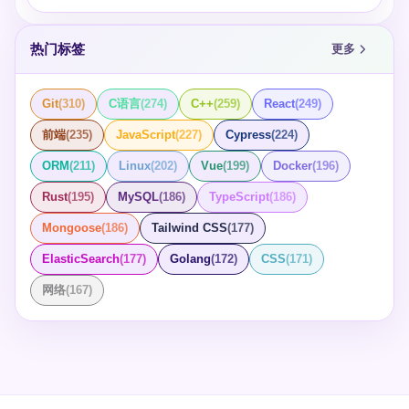
据： #### 1. 获取 JSON 数据 首先，你需要获取 JSON
格式的字符串或数据。这可以通过从 Web 服务获取响
热门标签
更多
应、读取文件或其他任何方式来完成。 #### 示例代码：
假设我们从一个网络请求中获取到了 JSON 数据： ####
2. 将 JSON 数据转换为 Foundation 对象 使用 的 方法来
Git
(
310
)
C语言
(
274
)
C++
(
259
)
React
(
249
)
解析 JSON 数据。这个方法会返回一个 NSDictionary 或
NSArray，取决于 JSON 数据的顶层结构。 #### 示例代
前端
(
235
)
JavaScript
(
227
)
Cypress
(
224
)
码： #### 3. 处理解析后的数据 一旦你拥有了解析后的
ORM
(
211
)
Linux
(
202
)
Vue
(
199
)
Docker
(
196
)
Foundation 对象，你就可以根据需求访问、修改或使用这
些数据了。 #### 示例代码： 假设 JSON 数据是一个数
Rust
(
195
)
MySQL
(
186
)
TypeScript
(
186
)
组，每个元素包含了用户的信息，我们可以遍历数组来处
理每个用户的数据： #### 小结 使用 Objective-C 解析
Mongoose
(
186
)
Tailwind CSS
(
177
)
JSON 是一个直接而有效的过程，主要通过 类实现。重要
ElasticSearch
(
177
)
Golang
(
172
)
CSS
(
171
)
的是要处理可能出现的错误，并根据 JSON 数据的结构类
型（字典或数组）来正确解析和使用数据。在实际的应用
网络
(
167
)
开发中，这种能力是非常重要的，因为它允许应用程序与
Web 服务和其他数据源进行交互。