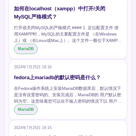
UUID转换为可读的字符串格式，我们可以使用SQL内置函
如何在localhost（xampp）中打开/关闭
数，具体取决于你的数据库版本和配置。以下是在MySQL
或MariaDB中常见的几种方法： #### 1. 使用 MySQL
MySQL严格模式？
8.0+ 和 MariaDB 10.4+ 提供了 函数，可以直接将二进制
打开或关闭MySQL的严格模式 #### 1. 定位配置文件 使
格式的UUID转换为字符串格式。 **示例：** 这将把中的二
用XAMPP时，MySQL的主要配置文件是 （在Windows
进制UUID转换为标准的UUID字符串格式。 #### 2. 使用
上）或 （在Linux或Mac上）。这个文件一般位于XAMPP
和字符串函数 对于老版本的数据库或更复杂的格式需求，
的安装目录下的 文件夹内。 #### 2. 修改配置 首先，您
可以使用函数将二进制数据转换为十六进制字符串，然后
MariaDB
需要打开这个配置文件。可以使用任何文本编辑器打开
通过字符串函数进行格式化。 **示例：** 这个方法通过先
它，比如Notepad++或者VS Code。 #### 3. 查找严格模
将二进制数据转换成一个长的十六进制字符串，然后通过
式设置 在 或 文件中，找到 部分，然后查找 。这个设置项
和函数将其拆分并插入短横线来构建标准的UUID格式。
2024年7月25日 19:16
定义了MySQL的运行模式，严格模式可以通过其中包含
### 注意事项 - 确保在将UUID数据插入数据库之前，选择
fedora上mariadb的默认密码是什么？
或 来开启。 - **开启严格模式**：确保 包含 或 。例如： -
合适的方法（如）来正确地转换和存储UUID。 - 考虑到性
**关闭严格模式**：从 中移除 和 。例如： #### 4. 保存并
能因素，如果需要频繁地在应用层面格式化UUID，可能更
在Fedora操作系统上安装MariaDB数据库后，默认情况下
重启MySQL 修改完配置文件后，保存并关闭编辑器。然
高效地在应用代码中处理而不是在数据库查询中处理。 通
是没有设置密码的。安装完成后，MariaDB的 用户默认密
后，需要重启MySQL服务以使更改生效。在XAMPP控制
过上述方法，你可以根据具体的数据库版本和需求，选择
码为空。这意味着您可以在不输入密码的情况下以 用户身
面板中，可以先停止然后再启动MySQL服务。 #### 5. 验
合适的方式来格式化存储在二进制列中的UUID。
份登录数据库。 为了保证安全，建议在安装完成后立即执
MariaDB
证更改 为了确认更改已正确应用，可以通过运行SQL查询
行安全安装脚本 。这个脚本会引导您设置 用户的密码，
来检查当前的 ： 这将显示当前活跃的SQL模式，您可以
以及执行其他一些安全相关的操作，比如删除匿名用户和
验证是否与您设定的相符。 ### 实例说明 例如，如果一
测试数据库，禁用远程 登录等。 例如，安装MariaDB
2024年7月25日 19:15
个开发团队发现他们的应用在开发环境中因为MySQL的严
后，可以通过以下命令来运行安全安装脚本： 脚本会提示