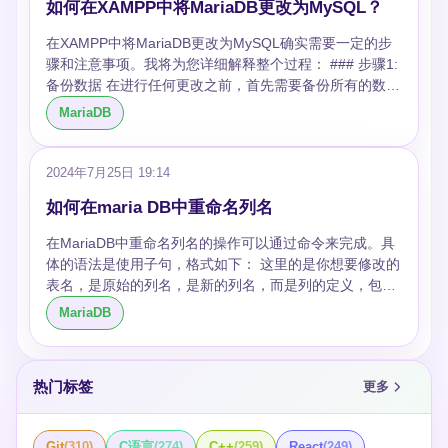
格模式而频繁出错，他们可能需要在本地开发环境中关闭
如何在XAMPP中将MariaDB更改为MySQL？
您输入 用户的密码，由于默认密码为空，您可以直接按回
严格模式，以便更容易地调试和开发。通过上述步骤，他
车键，然后按照提示设置新的密码并完成其余的安全设
们可以快速地实现这一配置更改，从而确保开发进度不会
在XAMPP中将MariaDB更改为MySQL确实需要一定的步
置。
因为不必要的数据库严格性检查而受阻。 通过这种方式处
骤和注意事项。我将为您详细解释整个过程： ### 步骤1:
理数据库配置不仅展示了对数据库管理的技术掌握，也体
备份数据 在进行任何更改之前，首先需要备份所有的数据
现了灵活调整开发环境以适应不同开发阶段需求的能力。
库。这可以通过phpMyAdmin或者使用命令行工具 来完
MariaDB
这对于保证项目顺利推进是非常关键的。
成。例如： ### 步骤2: 卸载MariaDB 1. **停止XAMPP服
务**：首先需要停止所有正在运行的XAMPP服务，特别是
Apache和MariaDB。 2. **卸载MariaDB**：在XAMPP的
2024年7月25日 19:14
控制面板中，通常没有直接卸载单个组件的选项，所以这
如何在maria DB中重命名列名
一步可能需要手动删除MariaDB的文件夹。这通常位于
XAMPP安装目录下的 文件夹。 ### 步骤3: 安装MySQL
在MariaDB中重命名列名的操作可以通过命令来完成。具
1. **下载MySQL**：从MySQL官方网站下载适用于您的操
体的语法是使用子句，格式如下： 这里的是你想要修改的
作系统的MySQL版本。 2. **安装MySQL**：按照下载文
表名，是原始的列名，是新的列名，而是列的定义，包括
件中的指示进行安装。在安装过程中，选择与XAMPP相同
数据类型和其他可能的属性。 ### 示例步骤： 假设我们
MariaDB
的安装路径或集成路径，通常是XAMPP的根目录。 3. **
有一个名为的表，并且表中有一个列名为，我们想将其重
配置MySQL**：确保MySQL的配置与XAMPP兼容，例如
命名为。列的数据类型为。下面是具体的操作： 1. 首先，
端口号通常设为3306。 ### 步骤4: 恢复数据 使用之前导
我们可以使用命令查看表的结构，确认列名和数据类型：
出的SQL文件恢复数据。可以通过命令行来完成： ### 步
热门标签
更多
2. 基于查到的信息，我们执行重命名列的操作。假设列的
骤5: 修改配置 修改XAMPP的配置文件，确保所有的路径
数据类型为，那么命令如下： 3. 最后，我们可以再次使用
和端口号等设置都指向新安装的MySQL。这一步骤主要涉
命令来验证列名是否已成功更改： 通过这些步骤，我们就
及 和可能的 文件。 ### 步骤6: 重启XAMPP 重新启动
Git
(
310
)
C语言
(
274
)
C++
(
259
)
React
(
249
)