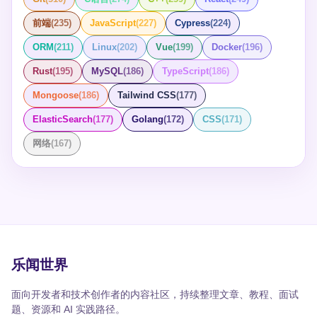
可以在MariaDB中安全地重命名列名，同时保持列的数据
XAMPP服务，检查MySQL是否已经正确集成，可以通过
类型和属性不变。这种操作在数据库重构或者数据标准化
前端
(
235
)
JavaScript
(
227
)
Cypress
(
224
)
访问phpMyAdmin来验证数据库是否正常工作。 ### 示例
过程中非常常见。
举个例子，我曾帮助一家公司将他们的开发环境从
ORM
(
211
)
Linux
(
202
)
Vue
(
199
)
Docker
(
196
)
MariaDB迁移到MySQL。过程中主要的挑战是确保所有现
有的应用程序和脚本都能在新的数据库环境中无缝运行。
Rust
(
195
)
MySQL
(
186
)
TypeScript
(
186
)
通过逐步验证和小范围的测试，我们成功地完成了迁移，
Mongoose
(
186
)
Tailwind CSS
(
177
)
并且没有影响到公司的日常运营。
ElasticSearch
(
177
)
Golang
(
172
)
CSS
(
171
)
网络
(
167
)
乐闻世界
面向开发者和技术创作者的内容社区，持续整理文章、教程、面试
题、资源和 AI 实践路径。