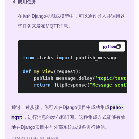
调用任务
在你的Django视图或模型中，可以通过导入并调用这
些任务来发布MQTT消息。
python
from
.
tasks 
import
def
my_view
(
request
)
:
    publish_message
.
delay
(
'topic/test'
,
'
return
 HttpResponse
(
"Message sent"
)
通过上述步骤，你可以在Django项目中成功集成
paho-
mqtt
，进行消息的发布和订阅。这种集成方式能够有效
地在Django项目中与外部系统或设备进行通信。
2024年8月16日 21:09
回复