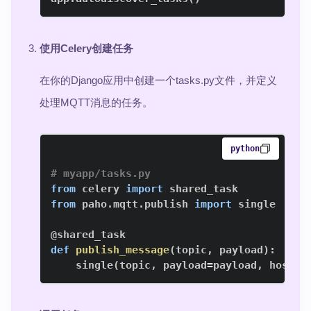
使用Celery创建任务
在你的Django应用中创建一个tasks.py文件，并定义
处理MQTT消息的任务。
python
# myapp/tasks.py
from
 celery 
import
from
 paho
.
mqtt
.
publish 
import
@shared_task
def
publish_message
(
topic
,
 payload
)
:
    single
(
topic
,
 payload
=
payload
,
 hostna