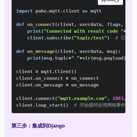
python
import
 paho
.
mqtt
.
client 
as
def
on_connect
(
client
,
 userdata
,
 flags
,
 rc
)
print
(
"Connected with result code "
+
str
    client
.
subscribe
(
"topic/test"
)
# 订阅主
def
on_message
(
client
,
 userdata
,
 msg
)
:
print
(
msg
.
topic
+
" "
+
str
(
msg
.
payload
)
)
client 
=
 mqtt
.
Client
(
)
client
.
on_connect 
=
client
.
on_message 
=
client
.
connect
(
"mqtt.example.com"
,
1883
,
60
client
.
loop_start
(
)
# 开始循环处理网络事件
第三步：集成到Django