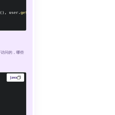
(
)
,
 user
.
getPassword
(
)
,
new
ArrayList
<
>
(
)
)
;
开访问的，哪些
java