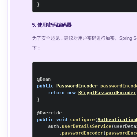
}
5. 使用密码编码器
为了安全起见，建议对用户密码进行加密。Spring Secu
下：
@Bean
public
PasswordEncoder
passwordEncod
return
new
BCryptPasswordEncoder
}
@Override
public
void
configure
(
Authentication
    auth
.
userDetailsService
(
userDeta
.
passwordEncoder
(
passwordEnc