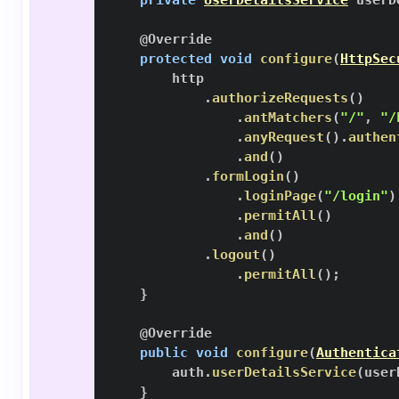
private
UserDetailsService
 userD
@Override
protected
void
configure
(
HttpSec
.
authorizeRequests
(
)
.
antMatchers
(
"/"
,
"/
.
anyRequest
(
)
.
authen
.
and
(
)
.
formLogin
(
)
.
loginPage
(
"/login"
)
.
permitAll
(
)
.
and
(
)
.
logout
(
)
.
permitAll
(
)
;
}
@Override
public
void
configure
(
Authentica
        auth
.
userDetailsService
(
user
}