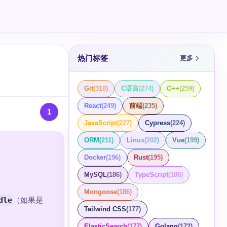
热门标签
更多
Git
(
310
)
C语言
(
274
)
C++
(
259
)
React
(
249
)
前端
(
235
)
1
JavaScript
(
227
)
Cypress
(
224
)
ORM
(
211
)
Linux
(
202
)
Vue
(
199
)
Docker
(
196
)
Rust
(
195
)
MySQL
(
186
)
TypeScript
(
186
)
Mongoose
(
186
)
dle
（如果是
Tailwind CSS
(
177
)
ElasticSearch
(
177
)
Golang
(
172
)