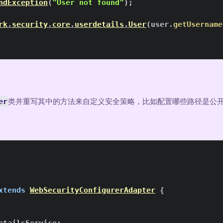
ndException
(
"User not found"
)
;
rk
.
security
.
core
.
userdetails
.
User
(
user
.
getUsername
er
类并重写其中的方法来自定义安全策略，比如配置哪些路径是公
xtends
WebSecurityConfigurerAdapter
{