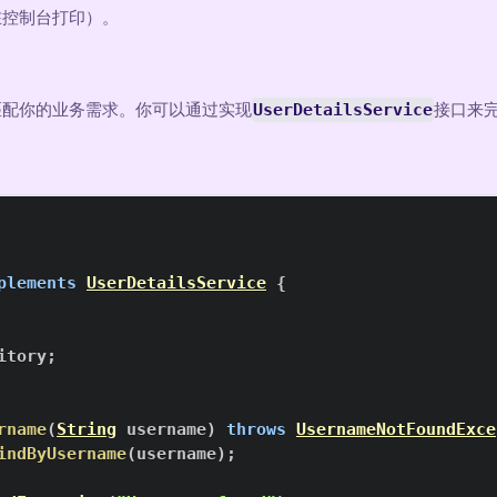
时在控制台打印）。
匹配你的业务需求。你可以通过实现
UserDetailsService
接口来
plements
UserDetailsService
{
itory
;
rname
(
String
 username
)
throws
UsernameNotFoundExce
indByUsername
(
username
)
;