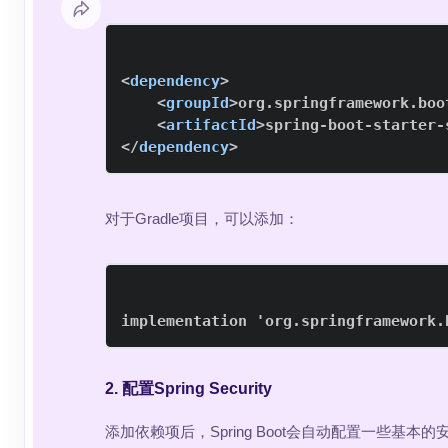
<
dependency
>
<
groupId
>
org.springframework.boo
<
artifactId
>
spring-boot-starter-
</
dependency
>
对于Gradle项目，可以添加：
implementation 'org.springframework.
2. 配置Spring Security
添加依赖项后，Spring Boot会自动配置一些