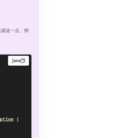
完成这一点。例
java
ption
{