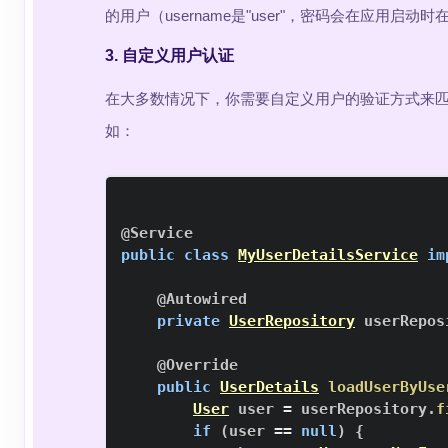
的用户（username是"user"，密码会在应用启动
3. 自定义用户认证
在大多数情况下，你需要自定义用户的验证方式来
如：
@Service
public
class
MyUserDetailsService
im
@Autowired
private
UserRepository
 userRepos
@Override
public
UserDetails
loadUserByUse
User
 user 
=
 userRepository
.
f
if
(
user 
==
null
)
{