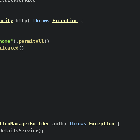
etailsService
;
urity
 http
)
throws
Exception
{
home"
)
.
permitAll
(
)
ticated
(
)
tionManagerBuilder
 auth
)
throws
Exception
{
DetailsService
)
;