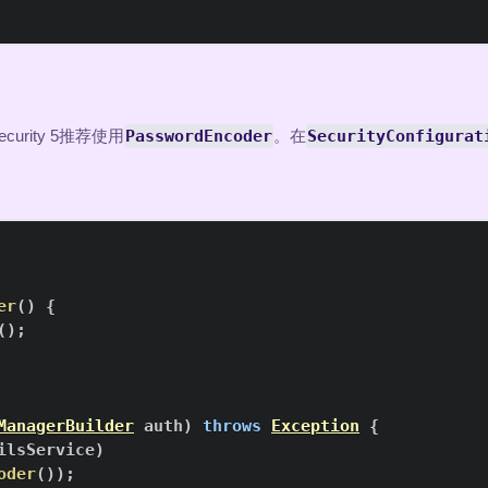
rity 5推荐使用
PasswordEncoder
。在
SecurityConfigurat
er
(
)
{
(
)
;
ManagerBuilder
 auth
)
throws
Exception
{
ilsService
)
oder
(
)
)
;