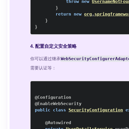
throw
new
UsernameNotFou
}
return
new
org
.
springframewo
}
}
4. 配置自定义安全策略
你可以通过继承
WebSecurityConfigurerAdapt
需要认证等：
@Configuration
@EnableWebSecurity
public
class
SecurityConfiguration
e
@Autowired