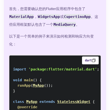
首先，您需要确认您的Flutter应用程序中包含了
MaterialApp
，
WidgetsApp
或
CupertinoApp
。这
些应用框架默认包含了一个
MediaQuery
。
以下是一个简单的例子来演示如何检测和响应方向变
化：
dart
import
'package:flutter/material.dart'
;
void
main
(
)
{
runApp
(
MyApp
(
)
)
;
}
class
MyApp
extends
StatelessWidget
{
@override