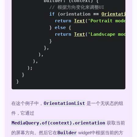
          builder
:
(
context
)
{
// 根据方向变化来调整UI
if
(
orientation 
==
Orientation
.
return
Text
(
'Portrait mode'
)
;
}
else
{
return
Text
(
'Landscape mode'
)
}
}
,
)
,
)
,
)
;
}
}
在这个例子中，
OrientationList
是一个无状态的组
件，它通过
MediaQuery.of(context).orientation
获取当前
的屏幕方向。然后它在
Builder
widget中根据当前的方