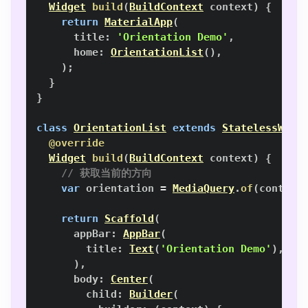
Widget
build
(
BuildContext
 context
)
{
return
MaterialApp
(
      title
:
'Orientation Demo'
,
      home
:
OrientationList
(
)
,
)
;
}
}
class
OrientationList
extends
StatelessWidg
@override
Widget
build
(
BuildContext
 context
)
{
// 获取当前的方向
var
 orientation 
=
MediaQuery
.
of
(
context
return
Scaffold
(
      appBar
:
AppBar
(
        title
:
Text
(
'Orientation Demo'
)
,
)
,
      body
:
Center
(
        child
:
Builder
(