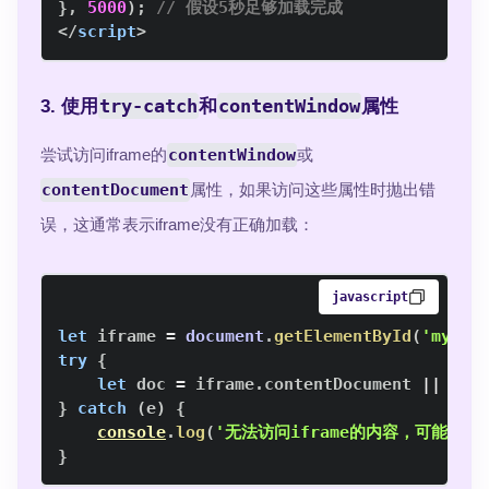
}
,
5000
)
;
// 假设5秒足够加载完成
</
script
>
try-catch
contentWindow
3. 使用
和
属性
尝试访问iframe的
contentWindow
或
contentDocument
属性，如果访问这些属性时抛出错
误，这通常表示iframe没有正确加载：
javascript
let
 iframe 
=
document
.
getElementById
(
'myfra
try
{
let
 doc 
=
 iframe
.
contentDocument
||
 ifr
}
catch
(
e
)
{
console
.
log
(
'无法访问iframe的内容，可能是
}