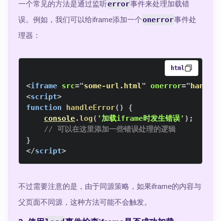
一个常见的方法是通过监听
error
事件来处理加载错
误。例如，我们可以给iframe添加一个
onerror
事件处
理器：
html
<
iframe
src
=
"
some-url.html
"
onerror
=
"
handle
<
script
>
function
handleError
(
)
{
console
.
log
(
'加载iframe时发生错误'
)
;
// 可以在这里添加一些错误处理的逻辑
}
</
script
>
不过需要注意的是，由于同源策略，如果iframe的内容与
父页面不同源，这种方法可能不会触发。