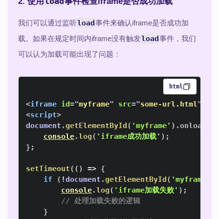
load
2. 使用
事件检查iframe是否成功加载
我们可以通过监听
load
事件来确认iframe是否成功加
载。如果在规定时间内iframe没有触发
load
事件，我们
可以认为加载可能出现了问题：
html
<
iframe
id
=
"
myframe
"
src
=
"
some-url.html
"
>
</
<
script
>
document
.
getElementById
(
'myframe'
)
.
onload
=
console
.
log
(
'iframe成功加载'
)
;
}
;
setTimeout
(
(
)
=>
{
if
(
!
document
.
getElementById
(
'myframe'
)
console
.
log
(
'iframe加载失败'
)
;
// 处理加载失败的逻辑
}