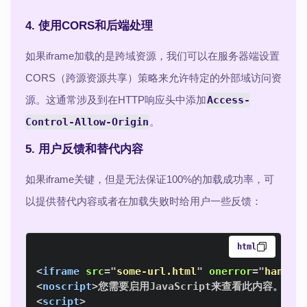
4. 使用CORS和后端处理
如果iframe加载的是跨域资源，我们可以在服务器端设置
CORS（跨源资源共享）策略来允许特定的外部域访问资
源。这通常涉及到在HTTP响应头中添加
Access-
Control-Allow-Origin
。
5. 用户反馈和替代内容
如果iframe关键，但是无法保证100%的加载成功率，可
以提供替代内容或者在加载失败时给用户一些反馈：
html
<
iframe
src
=
"
some-url.html
"
onerror
=
"
handle
<
noscript
>
您需要启用JavaScript来查看此内容。
</
n
<
script
>