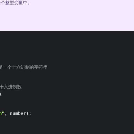
一个整型变量中。
这是一个十六进制的字符串
读取十六进制数
;
n"
,
 number
)
;