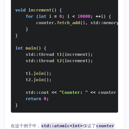
void
increment
(
)
{
for
(
int
 i 
=
0
;
 i 
<
10000
;
++
i
)
{
        counter
.
fetch_add
(
1
,
 std
::
memory_or
}
}
int
main
(
)
{
    std
::
thread 
t1
(
increment
)
;
    std
::
thread 
t2
(
increment
)
;
    t1
.
join
(
)
;
    t2
.
join
(
)
;
    std
::
cout 
<<
"Counter: "
<<
 counter 
<<
 
return
0
;
}
在这个例子中，
std::atomic<int>
保证了
counter