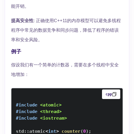
能开销。
提高安全性
: 正确使用C++11的内存模型可以避免多线程
程序中常见的数据竞争和同步问题，降低了程序的错误
率和安全风险。
例子
假设我们有一个简单的计数器，需要在多个线程中安全
地增加：
cpp
#
include
<atomic>
#
include
<thread>
#
include
<iostream>
std
::
atomic
<
int
>
counter
(
0
)
;