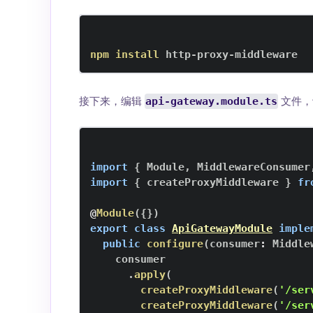
npm
install
 http-proxy-middleware
接下来，编辑
文件，
api-gateway.module.ts
import
{
Module
,
MiddlewareConsumer
import
{
 createProxyMiddleware 
}
fr
@
Module
(
{
}
)
export
class
ApiGatewayModule
imple
public
configure
(
consumer
:
Middle
.
apply
(
createProxyMiddleware
(
'/ser
createProxyMiddleware
(
'/ser