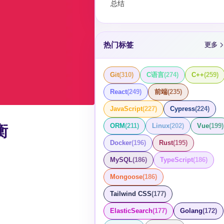
总结
热门标签
更多
Git
(
310
)
C语言
(
274
)
C++
(
259
)
React
(
249
)
前端
(
235
)
JavaScript
(
227
)
Cypress
(
224
)
衡
ORM
(
211
)
Linux
(
202
)
Vue
(
199
)
Docker
(
196
)
Rust
(
195
)
MySQL
(
186
)
TypeScript
(
186
)
Mongoose
(
186
)
Tailwind CSS
(
177
)
ElasticSearch
(
177
)
Golang
(
172
)