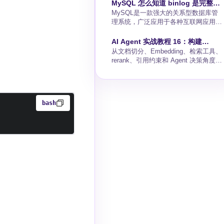
分解为多个模块以方便编码。模块化规
MySQL 怎么知道 binlog 是完整
范的实现是为了达成浏览器端模块化的
MySQL是一款强大的关系型数据库管
的?
目的。AMD是一种Javascript模块化规
理系统，广泛应用于各种互联网应用程
范，采用异步的方式去加载依赖的模
序中。在MySQL中，
块。不用转换代码的情况下直接运行在
binlog（BinaryLog，二进制日志）是一
AI Agent 实战教程 16：构建
浏览器环境。依赖前置，提前执行。代
种非常重要的日志文件，它记录了所有
从文档切分、Embedding、检索工具、
Agent 驱动的 RAG 问答系统
表库requirejsCMD是一种Javascript模
对数据库进行的改变操作，如
rerank、引用约束和 Agent 决策角度构
块化规范，依赖就近
INSERT、UPDATE和DELETE。这些
建 Agentic RAG。
日志不仅对数据恢复和复制非常关键，
而且在进行数据审计和故障排查时也非
常有用。那么问题来了：MySQL是如
何知道binlog是完整的呢？接下来，我
bash
们通过几