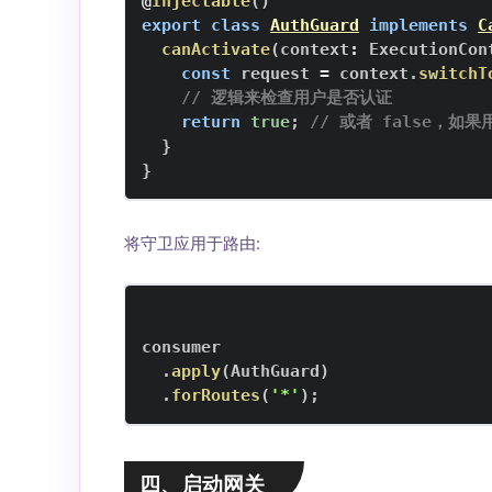
@
Injectable
(
)
export
class
AuthGuard
implements
C
canActivate
(
context
:
ExecutionCon
const
 request 
=
 context
.
switchT
// 逻辑来检查用户是否认证
return
true
;
// 或者 false，如
}
}
将守卫应用于路由:
.
apply
(
AuthGuard
)
.
forRoutes
(
'*'
)
;
四、启动网关