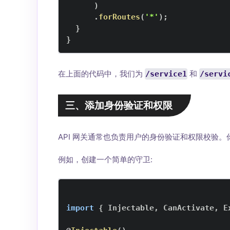
)
.
forRoutes
(
'*'
)
;
}
}
在上面的代码中，我们为
和
/service1
/servi
三、添加身份验证和权限
API 网关通常也负责用户的身份验证和权限校验。你可以
例如，创建一个简单的守卫:
import
{
Injectable
,
CanActivate
,
E