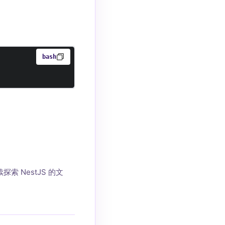
bash
 NestJS 的文