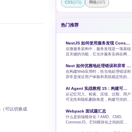
CSS
(
171
)
网络
(
167
)
热门推荐
NestJS 如何使用服务发现 Consul
在微服务架构中，服务发现是一项基础
实现高效的微服务节点管理
且关键的功能，它允许服务实例在网络
中被动态发现。Consul是一种服务网格
解决方案，提供了服务发现、运行状况
Next 如何优雅地处理错误和异常 -
检查，过去和现代应用程序的连接等功
在构建Web应用时，恰当地处理错误和
Error Handling
能。本教程将向您展示如何在NestJS
异常是保证用户体验和系统稳定性的关
框架中集成Consul实现服务发现的能
键。Next.js作为一个功能丰富的React
力。什么是ConsulConsul是由
框架，提供了一系列的错误处理机制，
AI Agent 实战教程 15：构建可控
HashiCorp公司开发的一种服务网格解
让我们可以更加优雅和有效地管理错
从记忆写入、检索、压缩、过期、用户
的 Memory 系统
决方案，它提供完整的服务网格特性，
误。在本篇教程中，我们将逐步了解
可见性和隐私删除角度，构建可控的
并且可以在任何运行您的应用程序的环
Next.js中的错误处理，以及如何利用
Agent Memory 系统。
js（可以切换成
它提供的工具和特性来提升应用的健壮
Webpack 面试题汇总
性。了解Next.js的错误类型在Next.js
什么是前端模块化？AMD、CMD、
中，错误大致可以分为两类：客户端错
CommonJS、ES6模块化之间的区别
误：通常发生在浏览器端，例如路
是什么？模块化是指将一个复杂的系统