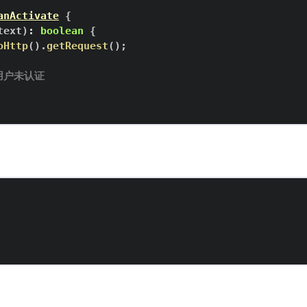
anActivate
{
text
)
:
boolean
{
oHttp
(
)
.
getRequest
(
)
;
果用户未认证