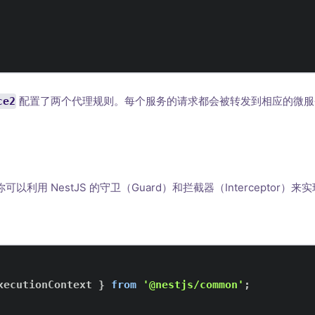
配置了两个代理规则。每个服务的请求都会被转发到相应的微服
ce2
利用 NestJS 的守卫（Guard）和拦截器（Interceptor）
xecutionContext
}
from
'@nestjs/common'
;