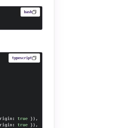
bash
typescript
rigin
:
true
}
)
,
rigin
:
true
}
)
,