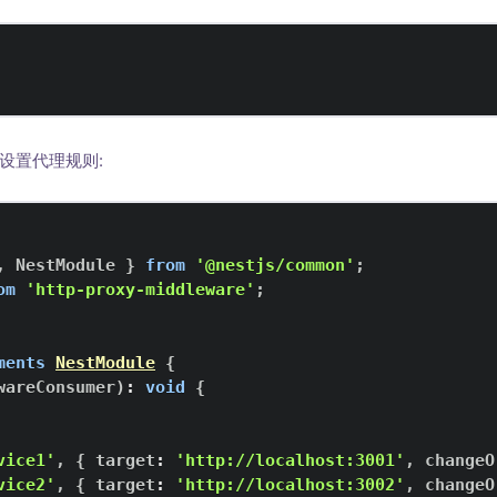
设置代理规则:
,
NestModule
}
from
'@nestjs/common'
;
om
'http-proxy-middleware'
;
ments
NestModule
{
wareConsumer
)
:
void
{
vice1'
,
{
 target
:
'http://localhost:3001'
,
 changeO
vice2'
,
{
 target
:
'http://localhost:3002'
,
 changeO