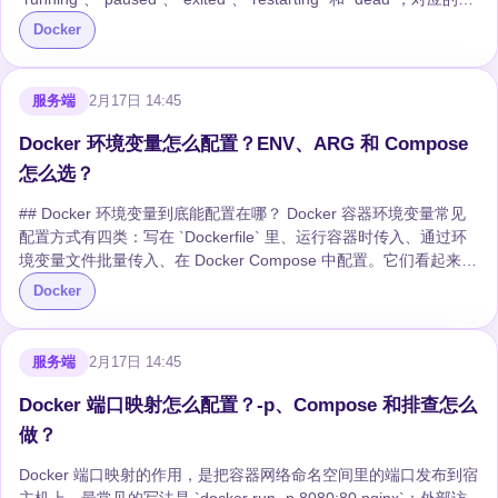
令主要有 `create`、`run`、`start`、`stop`、`kill`、`pause`、
Docker
`unpause`、`restart`、`rm`。 ## Docker 容器有哪些生命周期状
态？ | 状态 | 含义 | 常见场景 | |---|---|---| | `created` | 容器已创
建，但还没有启动 | 执行 `docker cre...
服务端
2月17日 14:45
Docker 环境变量怎么配置？ENV、ARG 和 Compose
怎么选？
## Docker 环境变量到底能配置在哪？ Docker 容器环境变量常见
配置方式有四类：写在 `Dockerfile` 里、运行容器时传入、通过环
境变量文件批量传入、在 Docker Compose 中配置。它们看起来都
叫“环境变量”，但生效时机、覆盖规则和安全风险并不一样。 一句
Docker
话先说结论：**固定默认值可以放 Dockerfile，环境差异参数用运行
时传入，生产敏感信息不要直接当环境变量裸奔。** ## Dockerfile
里的 ENV 和 ARG 有什么区别？ `Dockerfile` 里最容易混淆的是
服务端
2月17日 14:45
`ENV` 和 `ARG`。 ### ENV：构建后仍然存在 ...
Docker 端口映射怎么配置？-p、Compose 和排查怎么
做？
Docker 端口映射的作用，是把容器网络命名空间里的端口发布到宿