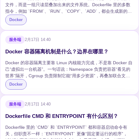
文件，而是一组只读层叠加出来的文件系统。Dockerfile 里的多数
指令，例如 `FROM`、`RUN`、`COPY`、`ADD`，都会生成新的镜
像层。容器启动时，Docker 会在这些只读层上再加一层可写层，应
Docker
用运行时产生的文件修改就落在这一层里。 这些层通常基于内容寻
址保存。简单说，Docker 会根据层内容计算摘要，内容一样的层可
以被复用、共享和缓存。两个镜像如果都基于同一个 `node:20-
服务端
2月17日 14:40
alpine`，底层基础镜像层通常只需要在机器上保存一份。 在 Linux
上，Docker 常见的存储驱...
Docker 容器隔离机制是什么？边界在哪里？
Docker 的容器隔离主要靠 Linux 内核能力完成，不是靠 Docker 自
己“虚拟出一台机器”。一句话说：Namespace 负责把容器“看见的
世界”隔开，Cgroup 负责限制它能“用多少资源”，再叠加联合文件
系统、Capabilities、seccomp、AppArmor 或 SELinux 等机制，形
Docker
成一套相对完整的运行边界。 ## Namespace 隔离了容器能看到什
么 Namespace 可以理解成 Linux 给进程准备的“视角隔离”。同一
台宿主机上的进程，放进不同 Namespace 后，看到的进程、网
服务端
2月17日 14:40
络、挂载点、主机名可能完全不同。 ### PID Nam...
Dockerfile CMD 和 ENTRYPOINT 有什么区别？
Dockerfile 里的 `CMD` 和 `ENTRYPOINT` 都和容器启动命令有
关，但职责不一样：`ENTRYPOINT` 更像“固定要运行的程序”，