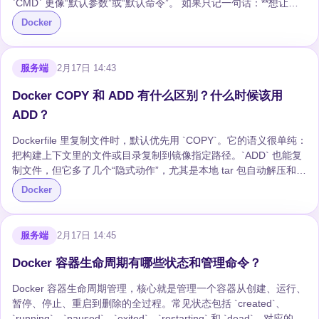
`CMD` 更像“默认参数”或“默认命令”。 如果只记一句话：**想让镜
像像一个可执行程序一样运行，用 `ENTRYPOINT`；想给容器提供
Docker
一个可以轻松替换的默认启动命令，用 `CMD`。两者一起用时，通
常是 `ENTRYPOINT` 写可执行文件，`CMD` 写默认参数。** ##
CMD 是什么？ `CMD` 用来指定容器启动时的默认命令。它最大的
服务端
2月17日 14:43
特点是：**容易被 `docker run` 后面的参数覆盖**。 常见...
Docker COPY 和 ADD 有什么区别？什么时候该用
ADD？
Dockerfile 里复制文件时，默认优先用 `COPY`。它的语义很单纯：
把构建上下文里的文件或目录复制到镜像指定路径。`ADD` 也能复
制文件，但它多了几个“隐式动作”，尤其是本地 tar 包自动解压和远
程 URL 下载。正因为这些行为不够直观，日常构建里更推荐
Docker
`COPY`，只有明确需要 `ADD` 的特殊能力时再用它。 ## COPY
做什么？ `COPY` 只负责复制本地文件、目录，行为可预测：
```dockerfile COPY package.json package-lock.json ./ COPY src/
服务端
2月17日 14:45
/app/src/ ``` 注意目标路径的斜杠：...
Docker 容器生命周期有哪些状态和管理命令？
Docker 容器生命周期管理，核心就是管理一个容器从创建、运行、
暂停、停止、重启到删除的全过程。常见状态包括 `created`、
`running`、`paused`、`exited`、`restarting` 和 `dead`，对应的命