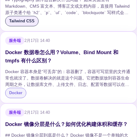
Markdown、CMS 富文本、博客正文或文档内容，直接用 Tailwind
原子类逐个给 `h2`、`p`、`ul`、`code`、`blockquote` 写样式会很
累。`@tailwindcss/typography` 的作用就是给这类“长文本内容”提
Tailwind CSS
供一套默认排版样式。 它的核心类名是 `prose`。把 `prose` 加到
内容容器上，容器里的标题、段落、列表、链接、代码、引用等元
素都会获得更适合阅读的样式。 ```html <article class="prose">
服务端
2月17日 14:40
<h2>标题</h2> ...
Docker 数据卷怎么用？Volume、Bind Mount 和
tmpfs 有什么区别？
Docker 容器本身是“可丢弃”的：容器删了，容器可写层里的文件通
常也就没了。数据卷解决的就是这个问题。它把数据放到容器生命
周期之外，让数据库文件、上传文件、日志、配置等数据可以在容
器重建后继续存在。 说白了，镜像负责运行环境，容器负责进程，
Docker
数据卷负责把真正重要的数据留下来。 ## Docker 数据卷有什么
用？ Docker 数据卷主要有几个作用： - **持久化数据**：容器删
除、重建、升级后，数据仍然保留。 - **容器之间共享数据**：多个
服务端
2月17日 14:40
容器可以挂载同一个卷，例如一个写文件、另一个读取文件。 - **
方便迁移和备份**：卷可以独立备份，不必把数据混在容器可写层
Docker 镜像分层是什么？如何优化构建体积和缓存？
里。 -...
## Docker 镜像分层到底是什么？ Docker 镜像不是一个单独的大