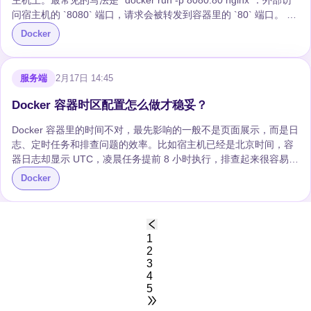
主机上。最常见的写法是 `docker run -p 8080:80 nginx`：外部访
问宿主机的 `8080` 端口，请求会被转发到容器里的 `80` 端口。 这
里最容易混淆的是：`EXPOSE` 只是镜像或 Dockerfile 里的声明，
Docker
告诉别人“这个容器通常会监听哪些端口”；真正让宿主机能访问容
器端口的，是 `-p/--publish` 或 Compose 里的 `ports`。 ## `-p` 的
完整写法是什么？ `-p` 的通用格式是： ```bash docker run -p
服务端
2月17日 14:45
[hostIP:]h...
Docker 容器时区配置怎么做才稳妥？
Docker 容器里的时间不对，最先影响的一般不是页面展示，而是日
志、定时任务和排查问题的效率。比如宿主机已经是北京时间，容
器日志却显示 UTC，凌晨任务提前 8 小时执行，排查起来很容易绕
晕。 Docker 容器时区配置常见有几种做法：设置 `TZ` 环境变量、
Docker
安装 `tzdata`、挂载宿主机时区文件，或者在 Compose、
Kubernetes 中统一声明。实际选哪一种，要看镜像基础系统、应用
运行时和部署环境。 ## 用 TZ 环境变量设置时区 最轻量的方式是
在容器中设置 `TZ` 环境变量： ```dockerfile ENV
1
TZ=Asia/Shanghai ``` ...
2
3
4
5