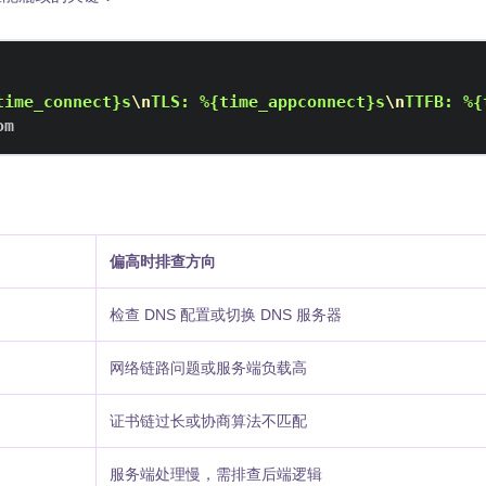
time_connect}s
\n
TLS: %{time_appconnect}s
\n
TTFB: %{
om
偏高时排查方向
检查 DNS 配置或切换 DNS 服务器
网络链路问题或服务端负载高
证书链过长或协商算法不匹配
）
服务端处理慢，需排查后端逻辑