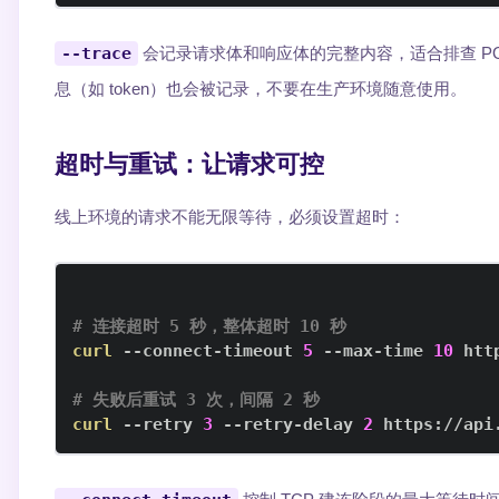
--trace
会记录请求体和响应体的完整内容，适合排查 PO
息（如 token）也会被记录，不要在生产环境随意使用。
超时与重试：让请求可控
线上环境的请求不能无限等待，必须设置超时：
# 连接超时 5 秒，整体超时 10 秒
curl
 --connect-timeout 
5
 --max-time 
10
# 失败后重试 3 次，间隔 2 秒
curl
 --retry 
3
 --retry-delay 
2
 https://api