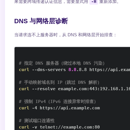
果需要跨域传递认证信息，需要显式用
-H
重新添加。
DNS 与网络层诊断
当请求连不上服务器时，从 DNS 和网络层开始排查：
# 指定 DNS 服务器（绕过本地 DNS 污染）
curl
 --dns-servers 
8.8
# 手动映射域名到 IP（跳过 DNS 解析）
curl
# 强制 IPv4（IPv6 连接异常时排查）
curl
# 测试端口连通性
curl
 -v telnet://example.com:80