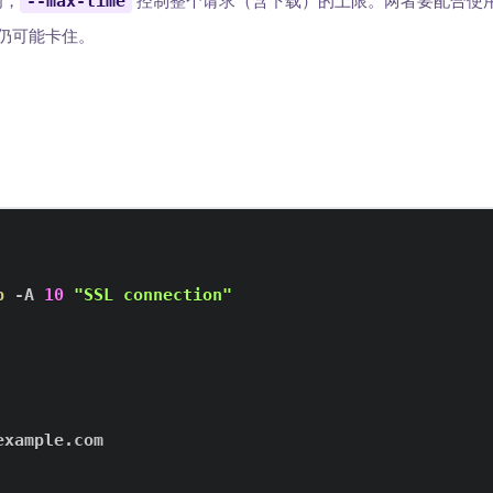
间，
--max-time
控制整个请求（含下载）的上限。两者要配合使
仍可能卡住。
p
 -A 
10
"SSL connection"