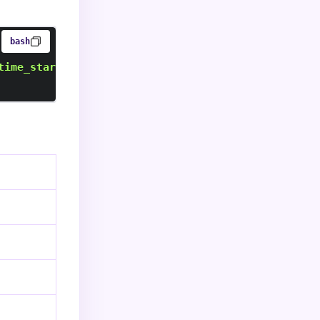
bash
time_starttransfer}s
\n
Total: %{time_total}s
\n
"
\