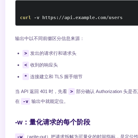
curl
 -v https://api.example.com/users
输出中以不同前缀区分信息来源：
>
发出的请求行和请求头
<
收到的响应头
*
连接建立和 TLS 握手细节
当 API 返回 401 时，先看
>
部分确认 Authorization 
在
-v
输出中就能定位。
-w：量化请求的每个阶段
-w
（write-out）把请求拆解为可量化的时间指标，是定