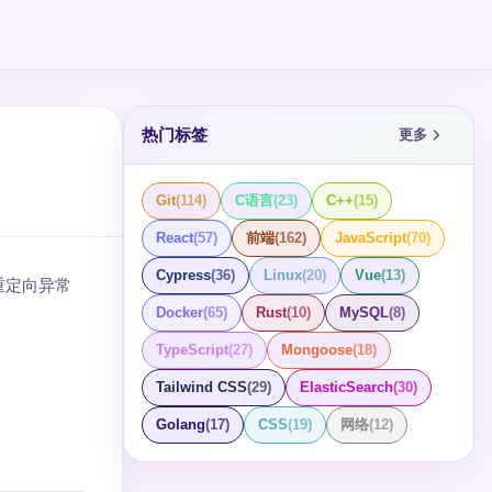
热门标签
更多
Git
(
114
)
C语言
(
23
)
C++
(
15
)
React
(
57
)
前端
(
162
)
JavaScript
(
70
)
Cypress
(
36
)
Linux
(
20
)
Vue
(
13
)
重定向异常
Docker
(
65
)
Rust
(
10
)
MySQL
(
8
)
TypeScript
(
27
)
Mongoose
(
18
)
Tailwind CSS
(
29
)
ElasticSearch
(
30
)
Golang
(
17
)
CSS
(
19
)
网络
(
12
)