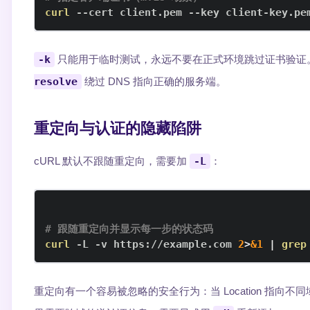
curl
 --cert client.pem --key client-key.pe
-k
只能用于临时测试，永远不要在正式环境跳过证书验证
resolve
绕过 DNS 指向正确的服务端。
重定向与认证的隐藏陷阱
cURL 默认不跟随重定向，需要加
-L
：
# 跟随重定向并显示每一步的状态码
curl
 -L -v https://example.com 
2
>
&1
|
grep
重定向有一个容易被忽略的安全行为：当 Location 指向不同