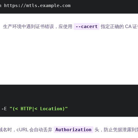
m https://mtls.example.com
。生产环境中遇到证书错误，应使用
--cacert
指定正确的 CA 
 -E 
"(< HTTP|< Location)"
域名时，cURL 会自动丢弃
Authorization
头，防止凭据泄露到