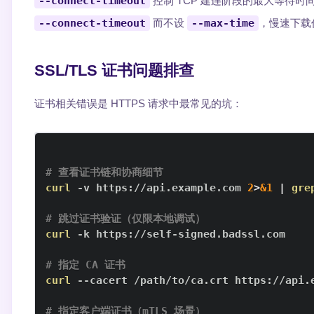
--connect-timeout
控制 TCP 建连阶段的最大等待时
--connect-timeout
而不设
--max-time
，慢速下载
SSL/TLS 证书问题排查
证书相关错误是 HTTPS 请求中最常见的坑：
# 查看证书链和协商细节
curl
 -v https://api.example.com 
2
>
&1
|
gre
# 跳过证书验证（仅限本地调试）
curl
# 指定 CA 证书
curl
# 指定客户端证书（mTLS 场景）