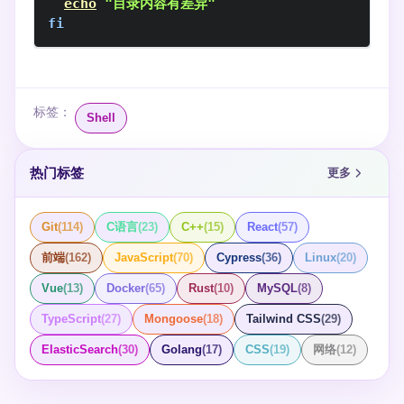
echo
"目录内容有差异"
fi
标签：
Shell
热门标签
更多
Git
(
114
)
C语言
(
23
)
C++
(
15
)
React
(
57
)
前端
(
162
)
JavaScript
(
70
)
Cypress
(
36
)
Linux
(
20
)
Vue
(
13
)
Docker
(
65
)
Rust
(
10
)
MySQL
(
8
)
TypeScript
(
27
)
Mongoose
(
18
)
Tailwind CSS
(
29
)
ElasticSearch
(
30
)
Golang
(
17
)
CSS
(
19
)
网络
(
12
)