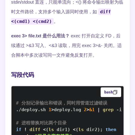
stdin/stdout 直连，只能单流向；<() 将命令输出映射为临
时文件路径，支持多个输入源同时使用，如
diff
<(cmd1) <(cmd2)
。
exec 3> file.txt 是什么用法？
exec 打开自定义 FD，后
续通过 >&3 写入、<&3 读取，用完 exec 3>&- 关闭。适
合脚本中多次读写同一文件避免反复打开。
写段代码
bash
# 分别记录输出和错误，同时用管道过滤错误
./deploy.sh 
1
>
deploy.log 
2
>
&1
|
grep
 -i 
"er
# 进程替换对比两个目录
if
!
diff
<
(
ls
 dir1
)
<
(
ls
 dir2
)
;
then