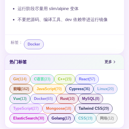
运行阶段尽量用 slim/alpine 变体
不要把源码、编译工具、dev 依赖带进运行镜像
标签：
Docker
热门标签
更多
Git
(
114
)
C语言
(
23
)
C++
(
15
)
React
(
57
)
前端
(
162
)
JavaScript
(
70
)
Cypress
(
36
)
Linux
(
20
)
Vue
(
13
)
Docker
(
65
)
Rust
(
10
)
MySQL
(
8
)
TypeScript
(
27
)
Mongoose
(
18
)
Tailwind CSS
(
29
)
ElasticSearch
(
30
)
Golang
(
17
)
CSS
(
19
)
网络
(
12
)