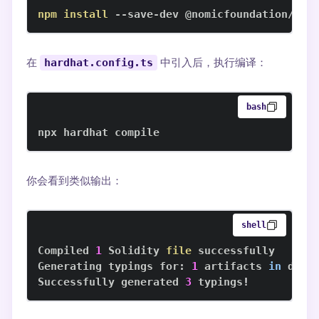
npm
install
 --save-dev @nomicfoundation/har
在
hardhat.config.ts
中引入后，执行编译：
bash
npx hardhat compile
你会看到类似输出：
shell
Compiled 
1
 Solidity 
file
Generating typings for: 
1
 artifacts 
in
 dir:
Successfully generated 
3
 typings
!