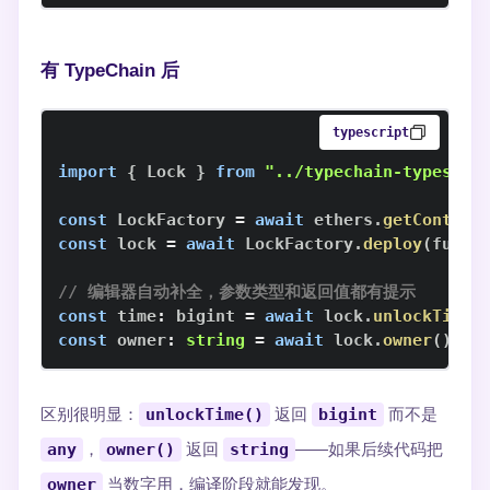
有 TypeChain 后
typescript
import
{
Lock
}
from
"../typechain-types"
;
const
LockFactory
=
await
 ethers
.
getContrac
const
 lock 
=
await
LockFactory
.
deploy
(
futur
// 编辑器自动补全，参数类型和返回值都有提示
const
 time
:
 bigint 
=
await
 lock
.
unlockTime
(
const
 owner
:
string
=
await
 lock
.
owner
(
)
;
区别很明显：
unlockTime()
返回
bigint
而不是
any
，
owner()
返回
string
——如果后续代码把
owner
当数字用，编译阶段就能发现。