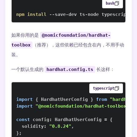
bash
npm
install
 --save-dev ts-node typescript @
如果你用的是
@nomicfoundation/hardhat-
toolbox
（推荐），这些依赖已经包含在内，不用手动
装。
一个默认生成的
hardhat.config.ts
长这样：
typescript
import
{
HardhatUserConfig
}
from
"hardhat/
import
"@nomicfoundation/hardhat-toolbox"
;
const
 config
:
HardhatUserConfig
=
{
  solidity
:
"0.8.24"
,
}
;