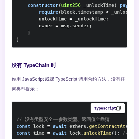
constructor
(
uint256
 _unlockTime
)
payabl
require
(
block
.
timestamp 
<
 _unlockTi
        unlockTime 
=
 _unlockTime
;
        owner 
=
 msg
.
sender
;
}
}
没有 TypeChain 时
你用 JavaScript 或裸 TypeScript 调用合约方法，没有任
何类型提示：
typescript
// 没有类型安全——参数类型、返回值全靠猜
const
 lock 
=
await
 ethers
.
getContractAt
(
"Lo
const
 time 
=
await
 lock
.
unlockTime
(
)
;
// 