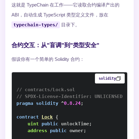
这就是 TypeChain 在工作——它读取合约编译产出的
ABI，自动生成 TypeScript 类型定义文件，放在
typechain-types/
目录下。
合约交互：从"盲调"到"类型安全"
假设你有一个简单的 Solidity 合约：
solidity
// contracts/Lock.sol
// SPDX-License-Identifier: UNLICENSED
pragma
solidity
^
0.8.24
;
contract
Lock
{
uint
public
 unlockTime
;
address
public
 owner
;