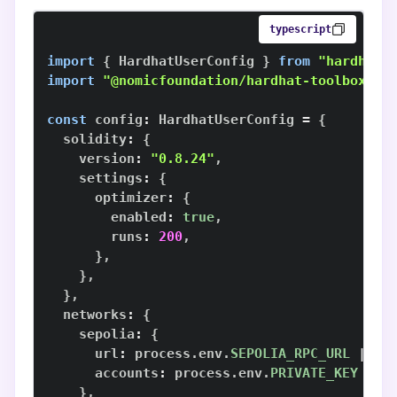
typescript
import
{
HardhatUserConfig
}
from
"hardhat/
import
"@nomicfoundation/hardhat-toolbox"
;
const
 config
:
HardhatUserConfig
=
{
  solidity
:
{
    version
:
"0.8.24"
,
    settings
:
{
      optimizer
:
{
        enabled
:
true
,
        runs
:
200
,
}
,
}
,
}
,
  networks
:
{
    sepolia
:
{
      url
:
 process
.
env
.
SEPOLIA_RPC_URL
||
"
      accounts
:
 process
.
env
.
PRIVATE_KEY
?
[
}
,