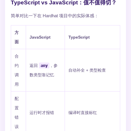
TypeScript vs JavaScript：值不值得切？
简单对比一下在 Hardhat 项目中的实际体感：
方
JavaScript
TypeScript
面
合
约
返回
any
，参
自动补全 + 类型检查
调
数类型靠记忆
用
配
置
运行时才报错
编译时直接标红
错
误