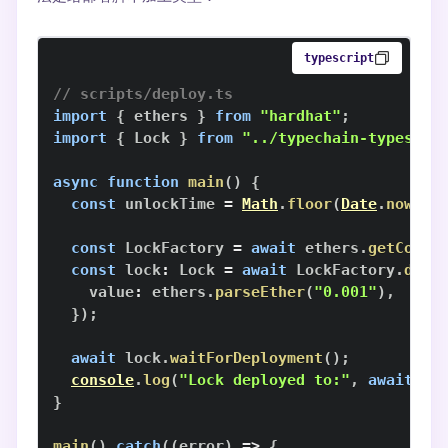
typescript
// scripts/deploy.ts
import
{
 ethers 
}
from
"hardhat"
;
import
{
Lock
}
from
"../typechain-types"
;
async
function
main
(
)
{
const
 unlockTime 
=
Math
.
floor
(
Date
.
now
(
)
const
LockFactory
=
await
 ethers
.
getContr
const
 lock
:
Lock
=
await
LockFactory
.
depl
    value
:
 ethers
.
parseEther
(
"0.001"
)
,
}
)
;
await
 lock
.
waitForDeployment
(
)
;
console
.
log
(
"Lock deployed to:"
,
await
 lo
}
main
(
)
.
catch
(
(
error
)
=>
{