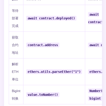
等待
await
部署
await contract.deployed()
contract.
完成
获取
合约
contract.address
await co
地址
解析
ETH
ethers.utils.parseEther("1")
ethers.p
单位
BigInt
Number(v
value.toNumber()
转换
bigint