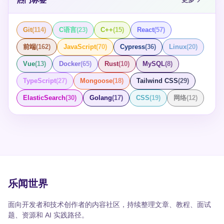
Git
(
114
)
C语言
(
23
)
C++
(
15
)
React
(
57
)
前端
(
162
)
JavaScript
(
70
)
Cypress
(
36
)
Linux
(
20
)
Vue
(
13
)
Docker
(
65
)
Rust
(
10
)
MySQL
(
8
)
TypeScript
(
27
)
Mongoose
(
18
)
Tailwind CSS
(
29
)
ElasticSearch
(
30
)
Golang
(
17
)
CSS
(
19
)
网络
(
12
)
乐闻世界
面向开发者和技术创作者的内容社区，持续整理文章、教程、面试
题、资源和 AI 实践路径。