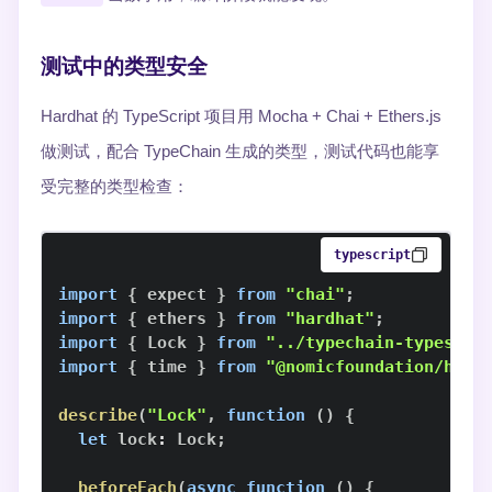
测试中的类型安全
Hardhat 的 TypeScript 项目用 Mocha + Chai + Ethers.js
做测试，配合 TypeChain 生成的类型，测试代码也能享
受完整的类型检查：
typescript
import
{
 expect 
}
from
"chai"
;
import
{
 ethers 
}
from
"hardhat"
;
import
{
Lock
}
from
"../typechain-types"
;
import
{
 time 
}
from
"@nomicfoundation/hard
describe
(
"Lock"
,
function
(
)
{
let
 lock
:
Lock
;
beforeEach
(
async
function
(
)
{