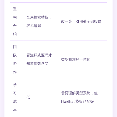
重
构
全局搜索替换，
改一处，引用处全部报错
合
容易遗漏
约
团
队
看注释或源码才
类型和注释一体化
协
知道参数含义
作
学
习
需要理解类型系统，但
低
成
Hardhat 模板已配好
本