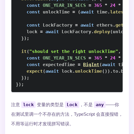
const
ONE_YEAR_IN_SECS
=
365
*
24
*
60
const
 unlockTime 
=
(
await
 time
.
latest
(
)
const
LockFactory
=
await
 ethers
.
getCon
    lock 
=
await
LockFactory
.
deploy
(
unlockT
}
)
;
it
(
"should set the right unlockTime"
,
asy
const
ONE_YEAR_IN_SECS
=
365
*
24
*
60
const
 expectedTime 
=
BigInt
(
await
 time
.
expect
(
await
 lock
.
unlockTime
(
)
)
.
to
.
be
.
c
}
)
;
}
)
;
注意
lock
变量的类型是
Lock
，不是
any
——你
在测试里调一个不存在的方法，TypeScript 会直接报错，
不用等运行时才发现拼写错误。