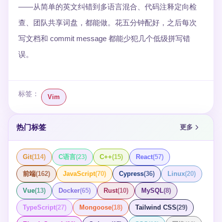
——从简单的英文纠错到多语言混合、代码注释定向检
查、团队共享词盘，都能做。花五分钟配好，之后每次
写文档和 commit message 都能少犯几个低级拼写错
误。
标签：
Vim
热门标签
更多
Git
(
114
)
C语言
(
23
)
C++
(
15
)
React
(
57
)
前端
(
162
)
JavaScript
(
70
)
Cypress
(
36
)
Linux
(
20
)
Vue
(
13
)
Docker
(
65
)
Rust
(
10
)
MySQL
(
8
)
TypeScript
(
27
)
Mongoose
(
18
)
Tailwind CSS
(
29
)