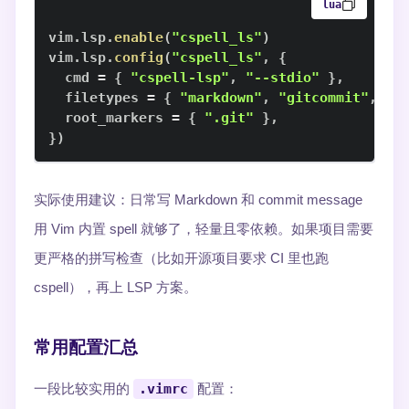
lua
vim
.
lsp
.
enable
(
"cspell_ls"
)
vim
.
lsp
.
config
(
"cspell_ls"
,
{
  cmd 
=
{
"cspell-lsp"
,
"--stdio"
}
,
  filetypes 
=
{
"markdown"
,
"gitcommit"
,
"t
  root_markers 
=
{
".git"
}
,
}
)
实际使用建议：日常写 Markdown 和 commit message
用 Vim 内置 spell 就够了，轻量且零依赖。如果项目需要
更严格的拼写检查（比如开源项目要求 CI 里也跑
cspell），再上 LSP 方案。
常用配置汇总
一段比较实用的
.vimrc
配置：