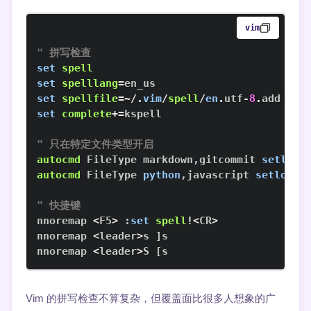
vim
" 拼写检查
set
spell
set
spelllang
=
set
spellfile
=~
/
.
vim
/
spell
/
en
.
utf
-
8
.
set
complete
+=
" 只在特定文件类型开启
autocmd
 FileType markdown
,
gitcommit 
setloca
autocmd
 FileType 
python
,
javascript 
setlocal
" 快捷键
nnoremap 
<
F5
>
:
set
spell
!
<
CR
>
nnoremap 
<
leader
>
s 
]
nnoremap 
<
leader
>
S 
[
s
Vim 的拼写检查不算复杂，但覆盖面比很多人想象的广