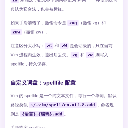
zw
典认为它合法，也会被标红。
如果手滑加错了，撤销命令是
zug
（撤销 zg）和
zuw
（撤销 zw）。
注意区分大小写：
zG
和
zW
是会话级的，只在当前
Vim 进程内生效，退出后丢失。
zg
和
zw
则写入
spellfile，持久保存。
自定义词盘：spellfile 配置
Vim 的 spellfile 是一个纯文本文件，每行一个单词。默认
路径类似
~/.vim/spell/en.utf-8.add
，命名规
则是
{语言}.{编码}.add
。
手动指定 spellfile：