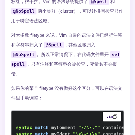
标红，很干扰。Vim 的语法系统提供了
@Spell
和
@NoSpell
两个集群（cluster），可以让拼写检查只作
用于特定语法区域。
对大多数 filetype 来说，Vim 自带的语法文件已经把注释
和字符串归入了
@Spell
，其他区域归入
@NoSpell
。所以正常情况下，在代码文件里开
set
spell
，只有注释和字符串会被检查，变量名不会报
错。
如果你的某个 filetype 没有做好这个区分，可以在语法文
件里手动调整：
vim
syntax
match
 myComment 
"\/\/.*"
 contains
=
syntax
match
 myIdent 
"\<\w\+\>"
 contains
=
@N