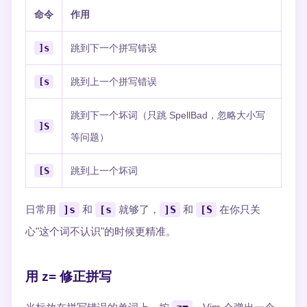
命令
作用
]s
跳到下一个拼写错误
[s
跳到上一个拼写错误
跳到下一个坏词（只跳 SpellBad，忽略大小写
]S
等问题）
[S
跳到上一个坏词
日常用
]s
和
[s
就够了，
]S
和
[S
在你只关
心"这个词不认识"的时候更精准。
用 z= 修正拼写