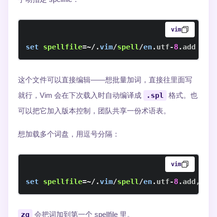
vim
set
spellfile
=~
/
.
vim
/
spell
/
en
.
utf
-
8
.
add
这个文件可以直接编辑——想批量加词，直接往里面写
就行，Vim 会在下次载入时自动编译成
.spl
格式。也
可以把它加入版本控制，团队共享一份术语表。
想加载多个词盘，用逗号分隔：
vim
set
spellfile
=~
/
.
vim
/
spell
/
en
.
utf
-
8
.
add
,
~
/
.
zg
会把词加到第一个 spellfile 里。