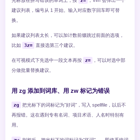
光标放在拼写错误的单词上，按
z=
，Vim 会弹出一个
建议列表，编号从 1 开始。输入对应数字回车即可替
换。
如果建议列表太长，可以加计数前缀跳过前面的选项，
比如
3z=
直接选第三个建议。
在可视模式下先选中一段文本再按
z=
，可以对选中部
分做批量替换建议。
用 zg 添加到词库、用 zw 标记为错误
zg
把光标下的词标记为"好词"，写入 spellfile，以后不
再报错。这在遇到专有名词、项目术语、人名时特别有
用。
则相反，把光标下的词标记为"坏词"——即使系统词