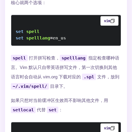
核心就两个选项：
vim
set
spell
set
spelllang
=
en_us
spell
打开拼写检查，
spelllang
指定检查哪种语
言。Vim 默认只自带英语拼写文件，第一次切换到其他
语言时会自动从 vim.org 下载对应的
.spl
文件，放到
~/.vim/spell/
目录下。
如果只想对当前缓冲区生效而不影响其他文件，用
setlocal
代替
set
：
vim