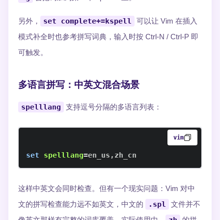
另外，
set complete+=kspell
可以让 Vim 在插入
模式补全时也参考拼写词典，输入时按 Ctrl-N / Ctrl-P 即
可触发。
多语言拼写：中英文混合场景
spelllang
支持逗号分隔的多语言列表：
vim
set
spelllang
=
en_us
,
zh_cn
这样中英文会同时检查。但有一个现实问题：Vim 对中
文的拼写检查能力远不如英文，中文的
.spl
文件并不
像英文那样有完整的词库覆盖。实际使用中，
的拼