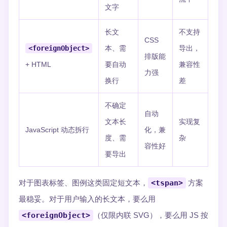
文字
长文
不支持
CSS
<foreignObject>
本、需
导出，
排版能
+ HTML
要自动
兼容性
力强
换行
差
不确定
自动
文本长
实现复
JavaScript 动态拆行
化，兼
度、需
杂
容性好
要导出
对于图表标签、图例这类固定短文本，
<tspan>
方案
最稳妥。对于用户输入的长文本，要么用
<foreignObject>
（仅限内联 SVG），要么用 JS 按