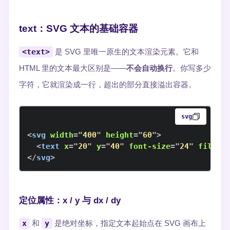
text：SVG 文本的基础容器
<text>
是 SVG 里唯一原生的文本渲染元素。它和
HTML 里的文本最大区别是——
不会自动换行
。你写多少
字符，它就渲染成一行，超出的部分直接溢出容器。
svg
<
svg
width
=
"
400
"
height
=
"
60
"
>
<
text
x
=
"
20
"
y
=
"
40
"
font-size
=
"
24
"
fill
=
"
</
svg
>
定位属性：x / y 与 dx / dy
x
和
y
是绝对坐标，指定文本起始点在 SVG 画布上