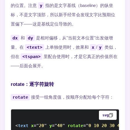
的位置。注意
y
指的是文字基线（baseline）的纵坐
标，不是文字顶部，所以新手经常会发现文字比预期位
置偏下——这是基线定位导致的。
dx
和
dy
是相对偏移，从"当前文本位置"出发做增
量。在
<text>
上单独使用时，效果和
x
/
y
类似，
但在
<tspan>
里配合使用时，才是它真正的价值所在
——后面会展开。
rotate：逐字符旋转
rotate
接受一组角度值，按顺序分配给每个字符：
svg
<
text
x
=
"
20
"
y
=
"
40
"
rotate
=
"
0 10 20 30 40 5