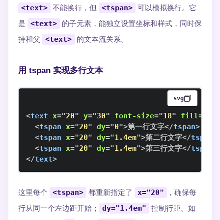
<text>
不能换行，但
<tspan>
可以模拟换行。它
是
<text>
的子元素，能独立设置坐标和样式，同时保
持和父
<text>
的文本流关系。
用 tspan 实现多行文本
svg
<
text
x
=
"
20
"
y
=
"
30
"
font-size
=
"
18
"
fill
=
"
#3
<
tspan
x
=
"
20
"
dy
=
"
0
"
>
第一行文字
</
tspan
>
<
tspan
x
=
"
20
"
dy
=
"
1.4em
"
>
第二行文字
</
tspan
>
<
tspan
x
=
"
20
"
dy
=
"
1.4em
"
>
第三行文字
</
tspan
>
</
text
>
这里每个
<tspan>
都重新指定了
x="20"
，确保每
行从同一个左边距开始；
dy="1.4em"
控制行距。如