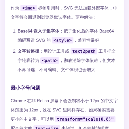
作为
<img>
标签引用时，SVG 无法加载外部字体，中
文字符会回退到浏览器默认字体。两种解法：
Base64 嵌入子集字体
：把子集化后的字体 Base64
编码写进 SVG 的
<style>
，兼容性最好
文字转路径
：用设计工具或
text2path
工具把文
字轮廓转为
<path>
，彻底消除字体依赖，但文本
不再可选、不可编辑、文件体积也会增大
最小字号问题
Chrome 在非 Retina 屏幕下会强制将小于 12px 的中文字
体渲染为 12px，这在 SVG 里同样存在。如果确实需要
更小的中文字，可以用
transform="scale(0.8)"
配合较大的
font-size
来绕过，但会牺牲清晰度。