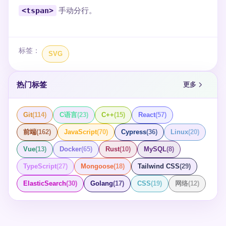
<tspan>
手动分行。
标签：
SVG
热门标签
更多
Git
(
114
)
C语言
(
23
)
C++
(
15
)
React
(
57
)
前端
(
162
)
JavaScript
(
70
)
Cypress
(
36
)
Linux
(
20
)
Vue
(
13
)
Docker
(
65
)
Rust
(
10
)
MySQL
(
8
)
TypeScript
(
27
)
Mongoose
(
18
)
Tailwind CSS
(
29
)
ElasticSearch
(
30
)
Golang
(
17
)
CSS
(
19
)
网络
(
12
)