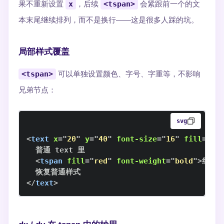
果不重新设置
x
，后续
<tspan>
会紧跟前一个的文
本末尾继续排列，而不是换行——这是很多人踩的坑。
局部样式覆盖
<tspan>
可以单独设置颜色、字号、字重等，不影响
兄弟节点：
svg
<
text
x
=
"
20
"
y
=
"
40
"
font-size
=
"
16
"
fill
=
"
#3
<
tspan
fill
=
"
red
"
font-weight
=
"
bold
"
>
红色
</
text
>