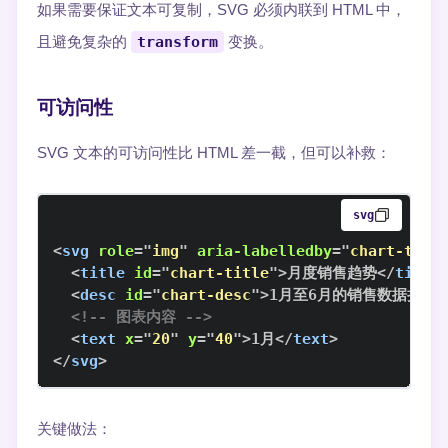
如果需要保证文本可复制，SVG 必须内联到 HTML 中，
且避免复杂的
transform
变换。
可访问性
SVG 文本的可访问性比 HTML 差一截，但可以补救：
svg
<
svg
role
=
"
img
"
aria-labelledby
=
"
chart-titl
<
title
id
=
"
chart-title
"
>
月度销售趋势
</
title
<
desc
id
=
"
chart-desc
"
>
1月至6月的销售数据折线
<!-- 图表内容 -->
<
text
x
=
"
20
"
y
=
"
40
"
>
1月
</
text
>
</
svg
>
关键做法：