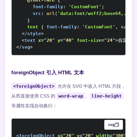
@font-face
{
font-family
:
'CustomFont'
;
src
:
url
(
'data:font/woff2;base64,...'
}
text
{
font-family
:
'CustomFont'
,
 sans-
</
style
>
<
text
x
=
"
20
"
y
=
"
40
"
font-size
=
"
24
"
>
自定义字
</
svg
>
foreignObject 引入 HTML 文本
<foreignObject>
允许在 SVG 中嵌入 HTML 片段，
从而直接使用 CSS 的
word-wrap
、
line-height
等属性实现自动换行：
svg
<
foreignObject
x
=
"
20
"
y
=
"
20
"
width
=
"
300
"
he