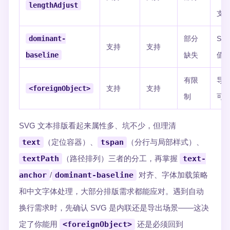
lengthAdjust
支
dominant-
部分
Saf
支持
支持
baseline
缺失
值
有限
导
<foreignObject>
支持
支持
制
可
SVG 文本排版看起来属性多、坑不少，但理清
text
（定位容器）、
tspan
（分行与局部样式）、
textPath
（路径排列）三者的分工，再掌握
text-
anchor
/
dominant-baseline
对齐、字体加载策略
和中文字体处理，大部分排版需求都能应对。遇到自动
换行需求时，先确认 SVG 是内联还是导出场景——这决
定了你能用
<foreignObject>
还是必须回到