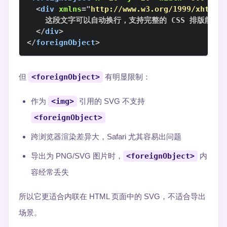
<
div
xmlns
=
"
http://www.w3.org/1999/xhtml
"
</
div
>
</
foreignObject
>
但
<foreignObject>
有明显限制：
作为
<img>
引用的 SVG 不支持
<foreignObject>
跨浏览器渲染差异大，Safari 尤其容易出问题
导出为 PNG/SVG 图片时，
<foreignObject>
内
容经常丢失
所以它更适合内联在 HTML 页面中的 SVG，不适合导出
场景。