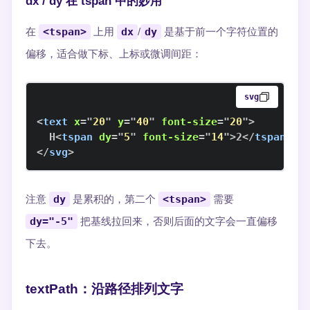
dx / dy 在 tspan 中的妙用
在
<tspan>
上用
dx
/
dy
是基于前一个字符位置的
偏移，适合做下标、上标或微调间距：
svg
<
text
x
=
"
20
"
y
=
"
40
"
font-size
=
"
20
"
>
  H
<
tspan
dy
=
"
5
"
font-size
=
"
14
"
>
2
</
tspan
>
<
t
</
svg
>
注意
dy
是累积的，第二个
<tspan>
需要
dy="-5"
把基线拉回来，否则后面的文字会一直偏移
下去。
textPath：沿路径排列文字