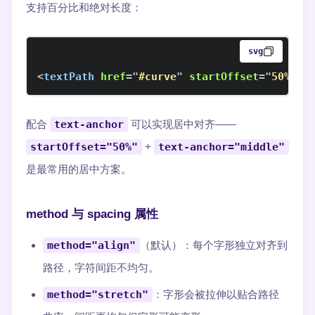
支持百分比和绝对长度：
svg
<
textPath
href
=
"
#curve
"
startOffset
=
"
50%
"
>
从
配合
text-anchor
可以实现居中对齐——
startOffset="50%"
+
text-anchor="middle"
是最常用的居中方案。
method 与 spacing 属性
method="align"
（默认）：每个字形独立对齐到
路径，字符间距不均匀。
method="stretch"
：字形会被拉伸以贴合路径