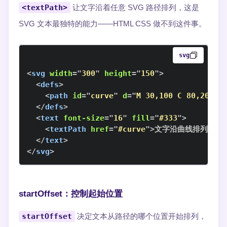
<textPath>
让文字沿着任意 SVG 路径排列，这是
SVG 文本最独特的能力——HTML CSS 做不到这件事。
svg
<
svg
width
=
"
300
"
height
=
"
150
"
>
<
defs
>
<
path
id
=
"
curve
"
d
=
"
M 30,100 C 80,20 22
</
defs
>
<
text
font-size
=
"
16
"
fill
=
"
#333
"
>
<
textPath
href
=
"
#curve
"
>
文字沿曲线排列的效
</
text
>
</
svg
>
startOffset：控制起始位置
startOffset
决定文本从路径的哪个位置开始排列，