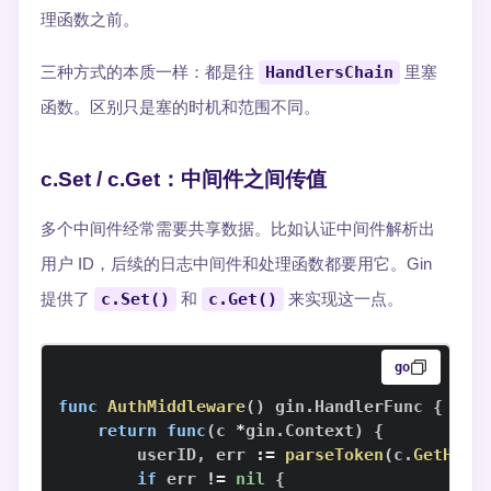
理函数之前。
三种方式的本质一样：都是往
HandlersChain
里塞
函数。区别只是塞的时机和范围不同。
c.Set / c.Get：中间件之间传值
多个中间件经常需要共享数据。比如认证中间件解析出
用户 ID，后续的日志中间件和处理函数都要用它。Gin
提供了
c.Set()
和
c.Get()
来实现这一点。
go
func
AuthMiddleware
(
)
 gin
.
HandlerFunc 
{
return
func
(
c 
*
gin
.
Context
)
{
        userID
,
 err 
:=
parseToken
(
c
.
GetHead
if
 err 
!=
nil
{