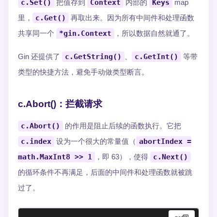
c.Set()
把值存到
Context
内部的
Keys
map
里，
c.Get()
再取出来。因为所有中间件和处理函数
共享同一个
*gin.Context
，所以数据自然就通了。
Gin 还提供了
c.GetString()
、
c.GetInt()
等带
类型的快捷方法，避免手动做类型断言。
c.Abort()：拦截请求
c.Abort()
的作用是阻止后续的函数执行。它把
c.index
设为一个很大的常量值（
abortIndex =
math.MaxInt8 >> 1
，即 63），使得
c.Next()
的循环条件不再满足，后面的中间件和处理函数就被跳
过了。