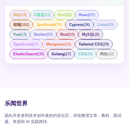
Git
(
114
)
C语言
(
23
)
C++
(
15
)
React
(
57
)
前端
(
162
)
JavaScript
(
70
)
Cypress
(
36
)
Linux
(
20
)
Vue
(
13
)
Docker
(
65
)
Rust
(
10
)
MySQL
(
8
)
TypeScript
(
27
)
Mongoose
(
18
)
Tailwind CSS
(
29
)
ElasticSearch
(
30
)
Golang
(
17
)
CSS
(
19
)
网络
(
12
)
乐闻世界
面向开发者和技术创作者的内容社区，持续整理文章、教程、面试
题、资源和 AI 实践路径。