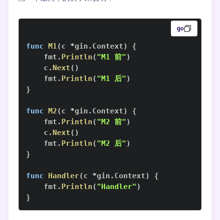
go
func
M1
(
c 
*
gin
.
Context
)
{
    fmt
.
Println
(
"M1 前"
)
    c
.
Next
(
)
    fmt
.
Println
(
"M1 后"
)
}
func
M2
(
c 
*
gin
.
Context
)
{
    fmt
.
Println
(
"M2 前"
)
    c
.
Next
(
)
    fmt
.
Println
(
"M2 后"
)
}
func
Handler
(
c 
*
gin
.
Context
)
{
    fmt
.
Println
(
"Handler"
)
}