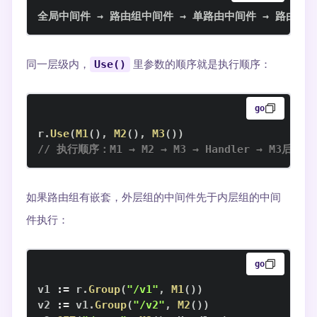
全局中间件 → 路由组中间件 → 单路由中间件 → 路由处
同一层级内，
Use()
里参数的顺序就是执行顺序：
go
r
.
Use
(
M1
(
)
,
M2
(
)
,
M3
(
)
)
// 执行顺序：M1 → M2 → M3 → Handler → M3后 → 
如果路由组有嵌套，外层组的中间件先于内层组的中间
件执行：
go
v1 
:=
 r
.
Group
(
"/v1"
,
M1
(
)
)
v2 
:=
 v1
.
Group
(
"/v2"
,
M2
(
)
)