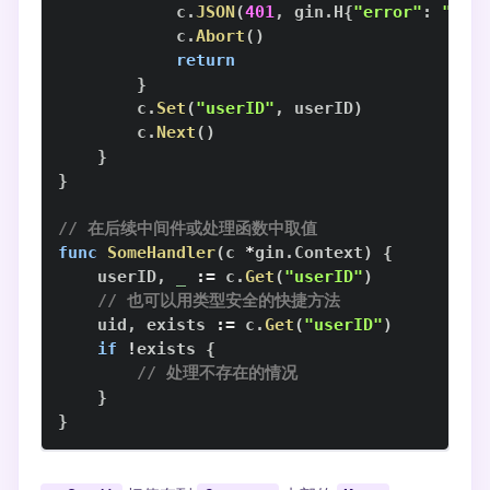
            c
.
JSON
(
401
,
 gin
.
H
{
"error"
:
"una
            c
.
Abort
(
)
return
}
        c
.
Set
(
"userID"
,
 userID
)
        c
.
Next
(
)
}
}
// 在后续中间件或处理函数中取值
func
SomeHandler
(
c 
*
gin
.
Context
)
{
    userID
,
_
:=
 c
.
Get
(
"userID"
)
// 也可以用类型安全的快捷方法
    uid
,
 exists 
:=
 c
.
Get
(
"userID"
)
if
!
exists 
{
// 处理不存在的情况
}
}