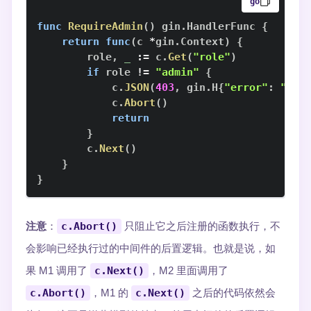
go
func
RequireAdmin
(
)
 gin
.
HandlerFunc 
{
return
func
(
c 
*
gin
.
Context
)
{
        role
,
_
:=
 c
.
Get
(
"role"
)
if
 role 
!=
"admin"
{
            c
.
JSON
(
403
,
 gin
.
H
{
"error"
:
"for
            c
.
Abort
(
)
return
}
        c
.
Next
(
)
}
}
注意
：
c.Abort()
只阻止它之后注册的函数执行，不
会影响已经执行过的中间件的后置逻辑。也就是说，如
果 M1 调用了
c.Next()
，M2 里面调用了
c.Abort()
，M1 的
c.Next()
之后的代码依然会