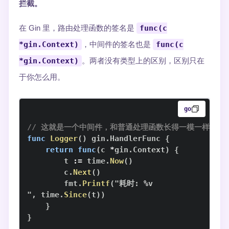
拦截。
在 Gin 里，路由处理函数的签名是
func(c
*gin.Context)
，中间件的签名也是
func(c
*gin.Context)
。两者没有类型上的区别，区别只在
于你怎么用。
go
// 这就是一个中间件，和普通处理函数长得一模一样
func
Logger
(
)
 gin
.
HandlerFunc 
{
return
func
(
c 
*
gin
.
Context
)
{
        t 
:=
 time
.
Now
(
)
        c
.
Next
(
)
        fmt
.
Printf
(
"耗时
:
%
"
,
 time
.
Since
(
t
)
)
}
}