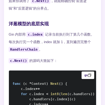
如果你调用了
c.Next()
，就能精确控制"前置逻
辑"和"后置逻辑"的分界点。
洋葱模型的底层实现
Gin 内部用
c.index
记录当前执行到了第几个函数。
每次执行完一个函数，index 就加 1，直到遍历完整个
HandlersChain
。
c.Next()
的源码大致如下：
go
func
(
c 
*
Context
)
Next
(
)
{
    c
.
index
++
for
 c
.
index 
<
int8
(
len
(
c
.
handlers
)
)
{
        c
.
handlers
[
c
.
index
]
(
c
)
        c
.
index
++