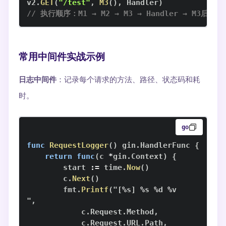
v2
.
GET
(
"/test"
,
M3
(
)
,
 Handler
)
// 执行顺序：M1 → M2 → M3 → Handler → M3后 → 
常用中间件实战示例
日志中间件
：记录每个请求的方法、路径、状态码和耗
时。
go
func
RequestLogger
(
)
 gin
.
HandlerFunc 
{
return
func
(
c 
*
gin
.
Context
)
{
        start 
:=
 time
.
Now
(
)
        c
.
Next
(
)
        fmt
.
Printf
(
"
[
%
s
]
%
s 
%
d 
%
"
,
            c
.
Request
.
Method
,
            c
.
Request
.
URL
.
Path
,