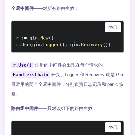
全局中间件
——对所有路由生效：
go
r 
:=
 gin
.
New
(
)
r
.
Use
(
gin
.
Logger
(
)
,
 gin
.
Recovery
(
)
)
r.Use()
注册的中间件会出现在每个请求的
HandlersChain
开头。Logger 和 Recovery 就是 Gin
最常用的两个全局中间件，分别负责日志记录和 panic 恢
复。
路由组中间件
——只对该组下的路由生效：
go