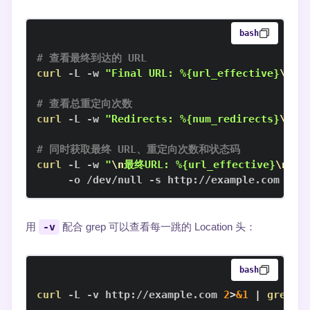
bash
# 查看最终到达的 URL
curl
 -L -w 
"Final URL: %{url_effective}
\n
"
# 查看总重定向次数
curl
 -L -w 
"Redirects: %{num_redirects}
\n
"
# 同时获取最终 URL、重定向次数和状态码
curl
 -L -w 
"
\n
最终URL: %{url_effective}
\n
重定向
     -o /dev/null -s http://example.com
用
-v
配合 grep 可以查看每一跳的 Location 头：
bash
curl
 -L -v http://example.com 
2
>
&1
|
grep
 -