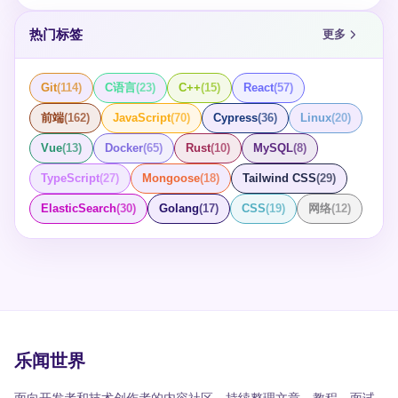
热门标签
更多
Git
(
114
)
C语言
(
23
)
C++
(
15
)
React
(
57
)
前端
(
162
)
JavaScript
(
70
)
Cypress
(
36
)
Linux
(
20
)
Vue
(
13
)
Docker
(
65
)
Rust
(
10
)
MySQL
(
8
)
TypeScript
(
27
)
Mongoose
(
18
)
Tailwind CSS
(
29
)
ElasticSearch
(
30
)
Golang
(
17
)
CSS
(
19
)
网络
(
12
)
乐闻世界