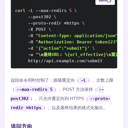
bash
curl
 -L --max-redirs 
5
\
     --post302 
\
     --proto-redir 
=
https 
\
     -X POST 
\
     -H 
"Content-Type: application/json"
\
     -H 
"Authorization: Bearer token123"
\
     -d 
'{"action":"submit"}'
\
     -w 
"
\n
最终URL: %{url_effective}
\n
重定向次数
     http://api.example.com/submit
这段命令同时控制了：跟随重定向（
-L
）、次数上限
（
--max-redirs 5
）、POST 方法保持（
--
post302
）、只允许重定向到 HTTPS（
--proto-
redir =https
）、以及最终结果的格式化输出。
追问方向