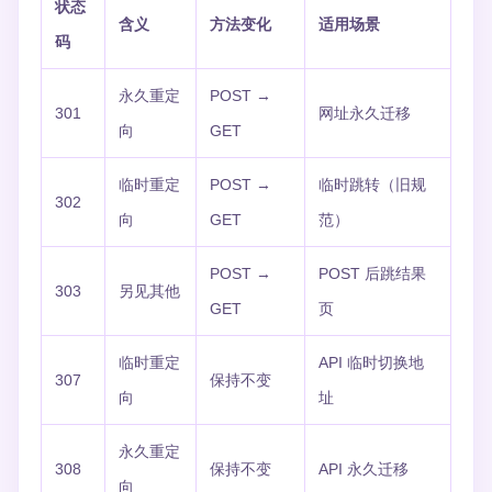
状态
含义
方法变化
适用场景
码
永久重定
POST →
301
网址永久迁移
向
GET
临时重定
POST →
临时跳转（旧规
302
向
GET
范）
POST →
POST 后跳结果
303
另见其他
GET
页
临时重定
API 临时切换地
307
保持不变
向
址
永久重定
308
保持不变
API 永久迁移
向