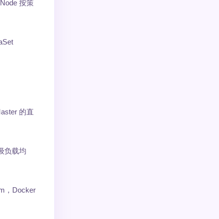
ode 按策
Set
ster 的直
核级负载均
m，Docker