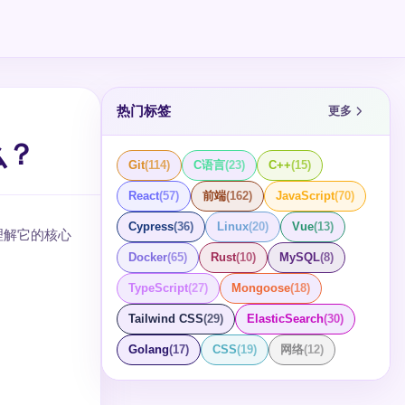
热门标签
更多
么？
Git
(
114
)
C语言
(
23
)
C++
(
15
)
React
(
57
)
前端
(
162
)
JavaScript
(
70
)
Cypress
(
36
)
Linux
(
20
)
Vue
(
13
)
。理解它的核心
Docker
(
65
)
Rust
(
10
)
MySQL
(
8
)
TypeScript
(
27
)
Mongoose
(
18
)
Tailwind CSS
(
29
)
ElasticSearch
(
30
)
Golang
(
17
)
CSS
(
19
)
网络
(
12
)