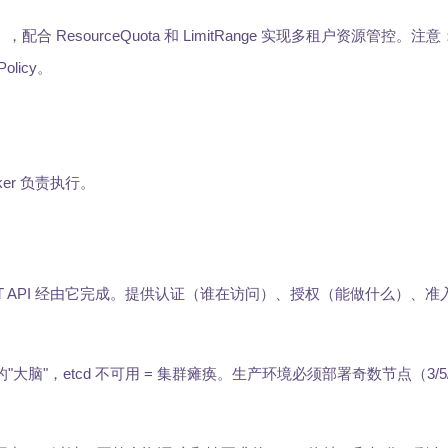
d），配合 ResourceQuota 和 LimitRange 实现多租户资源管控。注意
olicy。
rker 负责执行。
T API 经由它完成。提供认证（谁在访问）、授权（能做什么）、准
"大脑"，etcd 不可用 = 集群瘫痪。生产环境必须部署奇数节点（3/5