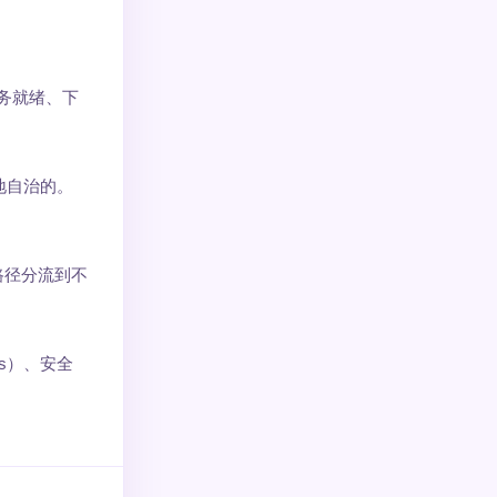
服务就绪、下
本地自治的。
名/路径分流到不
ss）、安全