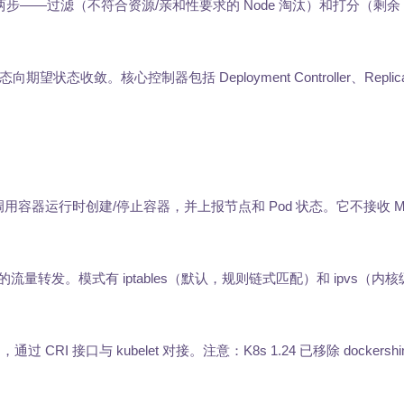
分两步——过滤（不符合资源/亲和性要求的 Node 淘汰）和打分（剩余 N
态收敛。核心控制器包括 Deployment Controller、Replica
规格，调用容器运行时创建/停止容器，并上报节点和 Pod 状态。它不接收 Ma
d 的流量转发。模式有 iptables（默认，规则链式匹配）和 ipvs（内
过 CRI 接口与 kubelet 对接。注意：K8s 1.24 已移除 dockershi