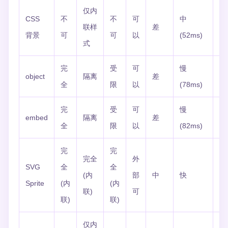
仅内
CSS
不
不
可
中
联样
差
C
背景
可
可
以
(52ms)
式
完
受
可
慢
object
隔离
差
无
全
限
以
(78ms)
完
受
可
慢
embed
隔离
差
无
全
限
以
(82ms)
完
完
完全
外
SVG
全
全
(内
部
中
快
取
Sprite
(内
(内
联)
可
联)
联)
仅内