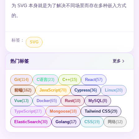
为 SVG 本身就是为了解决不同场景而存在多种嵌入方式
的。
标签：
SVG
热门标签
更多
Git
(
114
)
C语言
(
23
)
C++
(
15
)
React
(
57
)
前端
(
162
)
JavaScript
(
70
)
Cypress
(
36
)
Linux
(
20
)
Vue
(
13
)
Docker
(
65
)
Rust
(
10
)
MySQL
(
8
)
TypeScript
(
27
)
Mongoose
(
18
)
Tailwind CSS
(
29
)
ElasticSearch
(
30
)
Golang
(
17
)
CSS
(
19
)
网络
(
12
)