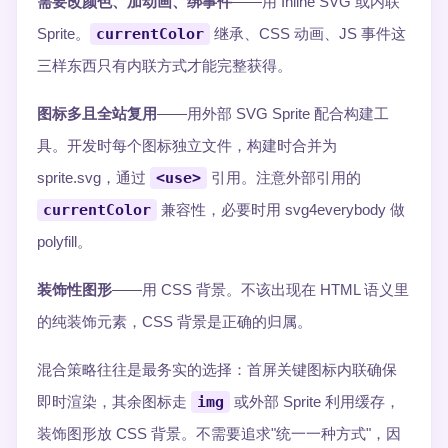
需要改颜色、加动画、绑事件
——用 Inline SVG 或内联
Sprite。
currentColor
继承、CSS 动画、JS 事件这
三样东西只有内联方式才能完整获得。
图标多且全站复用
——用外部 SVG Sprite 配合构建工
具。开发时每个图标独立文件，构建时合并为
sprite.svg，通过
<use>
引用。注意外部引用的
currentColor
兼容性，必要时用 svg4everybody 做
polyfill。
装饰性图形
——用 CSS 背景。不该出现在 HTML 语义里
的纯装饰元素，CSS 背景是正确的归属。
混合策略往往是最务实的选择：首屏关键图标内联确保
即时渲染，其余图标走
img
或外部 Sprite 利用缓存，
装饰图形放 CSS 背景。不需要追求"统一一种方式"，因