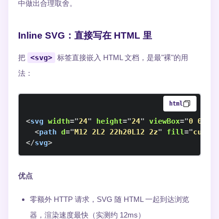
中做出合理取舍。
Inline SVG：直接写在 HTML 里
把
<svg>
标签直接嵌入 HTML 文档，是最"裸"的用
法：
html
<
svg
width
=
"
24
"
height
=
"
24
"
viewBox
=
"
0 0 24
<
path
d
=
"
M12 2L2 22h20L12 2z
"
fill
=
"
curre
</
svg
>
优点
零额外 HTTP 请求，SVG 随 HTML 一起到达浏览
器，渲染速度最快（实测约 12ms）