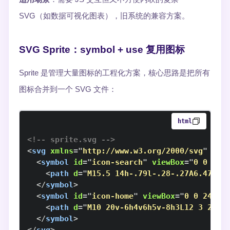
SVG（如数据可视化图表），旧系统的兼容方案。
SVG Sprite：symbol + use 复用图标
Sprite 是管理大量图标的工程化方案，核心思路是把所有
图标合并到一个 SVG 文件：
html
<!-- sprite.svg -->
<
svg
xmlns
=
"
http://www.w3.org/2000/svg
"
sty
<
symbol
id
=
"
icon-search
"
viewBox
=
"
0 0 24 
<
path
d
=
"
M15.5 14h-.79l-.28-.27A6.47 6.
</
symbol
>
<
symbol
id
=
"
icon-home
"
viewBox
=
"
0 0 24 24
<
path
d
=
"
M10 20v-6h4v6h5v-8h3L12 3 2 12
</
symbol
>