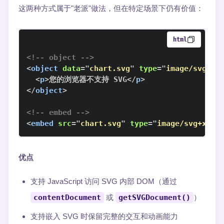
这两种方式属于"老派"做法，但在特定场景下仍有价值：
html
<!-- object -->
<
object
data
=
"
chart.svg
"
type
=
"
image/svg+xm
<
p
>
您的浏览器不支持 SVG
</
p
>
</
object
>
<!-- embed -->
<
embed
src
=
"
chart.svg
"
type
=
"
image/svg+xml
"
优点
支持 JavaScript 访问 SVG 内部 DOM（通过
contentDocument
或
getSVGDocument()
）
支持嵌入 SVG 时保留完整的交互和动画能力