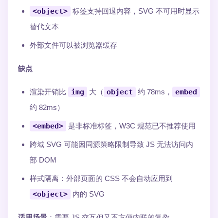
<object>
标签支持回退内容，SVG 不可用时显示
替代文本
外部文件可以被浏览器缓存
缺点
渲染开销比
img
大（
object
约 78ms，
embed
约 82ms）
<embed>
是非标准标签，W3C 规范已不推荐使用
跨域 SVG 可能因同源策略限制导致 JS 无法访问内
部 DOM
样式隔离：外部页面的 CSS 不会自动应用到
<object>
内的 SVG
适用场景
：需要 JS 交互但又不方便内联的复杂