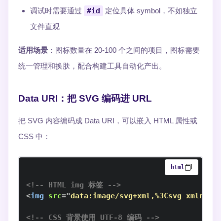
调试时需要通过
#id
定位具体 symbol，不如独立
文件直观
适用场景
：图标数量在 20-100 个之间的项目，图标需要
统一管理和换肤，配合构建工具自动化产出。
Data URI：把 SVG 编码进 URL
把 SVG 内容编码成 Data URI，可以嵌入 HTML 属性或
CSS 中：
html
<!-- HTML img 标签 -->
<
img
src
=
"
data:image/svg+xml,%3Csvg xmlns=
'
<!-- CSS 背景使用 UTF-8 编码 -->