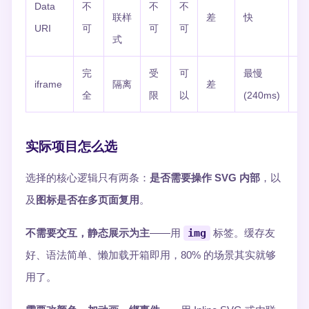
Data
不
不
不
H
联样
差
快
URI
可
可
可
膨
式
完
受
可
最慢
iframe
隔离
差
无
全
限
以
(240ms)
实际项目怎么选
选择的核心逻辑只有两条：
是否需要操作 SVG 内部
，以
及
图标是否在多页面复用
。
不需要交互，静态展示为主
——用
img
标签。缓存友
好、语法简单、懒加载开箱即用，80% 的场景其实就够
用了。