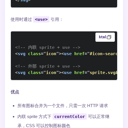
</
svg
>
使用时通过
<use>
引用：
html
<!-- 内联 sprite + use -->
<
svg
class
=
"
icon
"
>
<
use
href
=
"
#icon-search
"
/
<!-- 外部 sprite + use -->
<
svg
class
=
"
icon
"
>
<
use
href
=
"
sprite.svg#ico
优点
所有图标合并为一个文件，只需一次 HTTP 请求
内联 sprite 方式下
currentColor
可以正常继
承，CSS 可以控制图标颜色