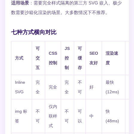
适用场景
：需要完全样式隔离的第三方 SVG 嵌入、极少
数需要沙箱化渲染的场景。大多数情况下不推荐。
七种方式横向对比
可
JS
可
CSS
SEO
渲染速
典
方式
交
控
缓
控制
友好
度
响
互
制
存
Inline
完
完
不
最快
完全
好
H
SVG
全
全
可
(12ms)
仅内
img 标
不
不
可
快
联样
中
无
签
可
可
以
(48ms)
式