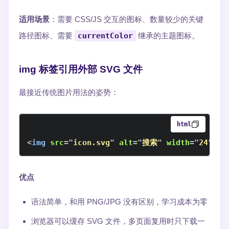
适用场景
：需要 CSS/JS 交互的图标、数量较少的关键
路径图标、需要
currentColor
继承的主题图标。
img 标签引用外部 SVG 文件
最接近传统图片用法的姿势：
html
<
img
src
=
"
icon.svg
"
alt
=
"
搜索
"
width
=
"
24
"
he
优点
语法简单，和用 PNG/JPG 没有区别，学习成本为零
浏览器可以缓存 SVG 文件，多页面复用时只下载一