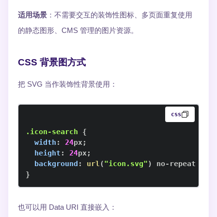
适用场景
：不需要交互的装饰性图标、多页面重复使用
的静态图形、CMS 管理的图片资源。
CSS 背景图方式
把 SVG 当作装饰性背景使用：
css
.icon-search
{
width
:
24
px
;
height
:
24
px
;
background
:
url
(
"icon.svg"
)
 no-repeat cen
}
也可以用 Data URI 直接嵌入：