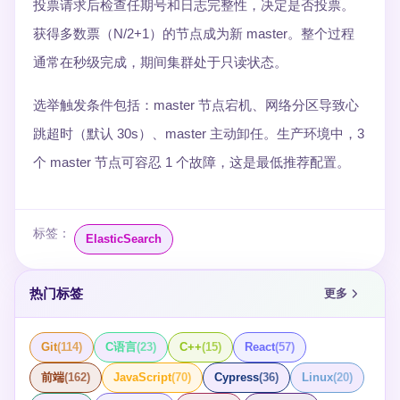
投票请求后检查任期号和日志完整性，决定是否投票。
获得多数票（N/2+1）的节点成为新 master。整个过程
通常在秒级完成，期间集群处于只读状态。
选举触发条件包括：master 节点宕机、网络分区导致心
跳超时（默认 30s）、master 主动卸任。生产环境中，3
个 master 节点可容忍 1 个故障，这是最低推荐配置。
标签：
ElasticSearch
热门标签
更多
Git
(
114
)
C语言
(
23
)
C++
(
15
)
React
(
57
)
前端
(
162
)
JavaScript
(
70
)
Cypress
(
36
)
Linux
(
20
)