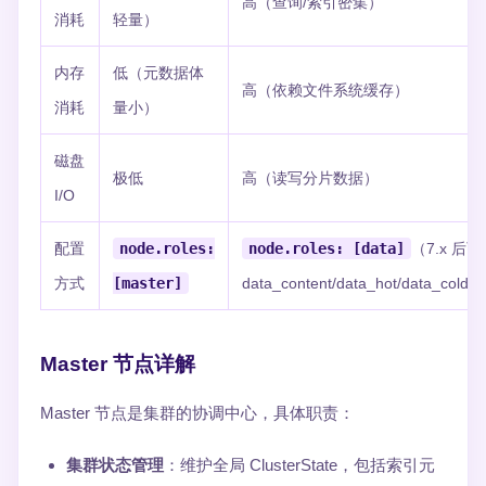
高（查询/索引密集）
消耗
轻量）
内存
低（元数据体
高（依赖文件系统缓存）
消耗
量小）
磁盘
极低
高（读写分片数据）
I/O
配置
node.roles:
node.roles: [data]
（7.x 后
方式
[master]
data_content/data_hot/data_cold/
Master 节点详解
Master 节点是集群的协调中心，具体职责：
集群状态管理
：维护全局 ClusterState，包括索引元