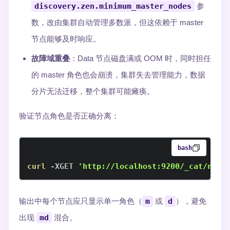
discovery.zen.minimum_master_nodes
参
数，改由集群自动管理多数派，但这依赖于 master
节点能够及时响应。
故障域重叠
：Data 节点磁盘满或 OOM 时，同时担任
的 master 角色也会崩溃，集群失去管理能力，数据
分片无法迁移，整个集群可能瘫痪。
验证节点角色是否正确分离：
bash
curl
 -XGET 
'http://localhost:9200/_cat/node
输出中每个节点应只显示单一角色（
m
或
d
），避免
出现
md
混合。