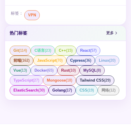
标签：
VPN
热门标签
更多
Git
(
114
)
C语言
(
23
)
C++
(
15
)
React
(
57
)
前端
(
162
)
JavaScript
(
70
)
Cypress
(
36
)
Linux
(
20
)
Vue
(
13
)
Docker
(
65
)
Rust
(
10
)
MySQL
(
8
)
TypeScript
(
27
)
Mongoose
(
18
)
Tailwind CSS
(
29
)
ElasticSearch
(
30
)
Golang
(
17
)
CSS
(
19
)
网络
(
12
)