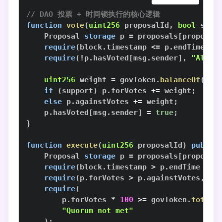
// DAO 投票 + 时间锁执行的核心逻辑
function
vote
(
uint256
 proposalId
,
bool
 supp
    Proposal 
storage
 p 
=
 proposals
[
proposal
require
(
block
.
timestamp 
<=
 p
.
endTime
,
"
require
(
!
p
.
hasVoted
[
msg
.
sender
]
,
"Alrea
uint256
 weight 
=
 govToken
.
balanceOf
(
msg
if
(
support
)
 p
.
forVotes 
+=
 weight
;
else
 p
.
againstVotes 
+=
 weight
;
    p
.
hasVoted
[
msg
.
sender
]
=
true
;
}
function
execute
(
uint256
 proposalId
)
public
    Proposal 
storage
 p 
=
 proposals
[
proposal
require
(
block
.
timestamp 
>
 p
.
endTime 
+
 T
require
(
p
.
forVotes 
>
 p
.
againstVotes
,
"R
require
(
        p
.
forVotes 
*
100
>=
 govToken
.
totalS
"Quorum not met"
)
;