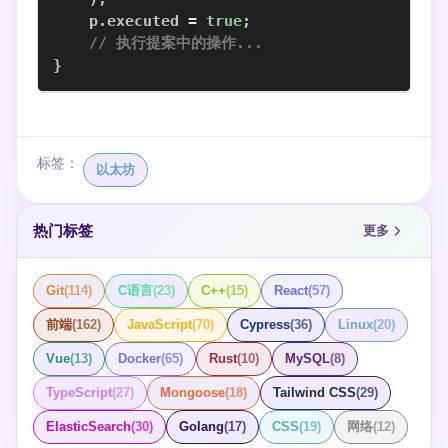
    p
.
executed 
=
true
;
// 执行提案中的操作...
}
标签：
以太坊
热门标签
更多
Git
(
114
)
C语言
(
23
)
C++
(
15
)
React
(
57
)
前端
(
162
)
JavaScript
(
70
)
Cypress
(
36
)
Linux
(
20
)
Vue
(
13
)
Docker
(
65
)
Rust
(
10
)
MySQL
(
8
)
TypeScript
(
27
)
Mongoose
(
18
)
Tailwind CSS
(
29
)
ElasticSearch
(
30
)
Golang
(
17
)
CSS
(
19
)
网络
(
12
)