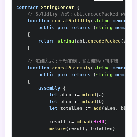
contract
StringConcat
{
// Solidity 方式：abi.encodePacked 内部
function
concatSolidity
(
string
memory
 a
public
pure
returns
(
string
memory
)
{
return
string
(
abi
.
encodePacked
(
a
,
 b
}
// 汇编方式：手动复制，省去编码中间步骤
function
concatAssembly
(
string
memory
 a
public
pure
returns
(
string
memory
 
{
assembly
{
let
 aLen 
:=
mload
(
a
)
let
 bLen 
:=
mload
(
b
)
let
 totalLen 
:=
add
(
aLen
,
 bLen
)
            result 
:=
mload
(
0x40
)
mstore
(
result
,
 totalLen
)