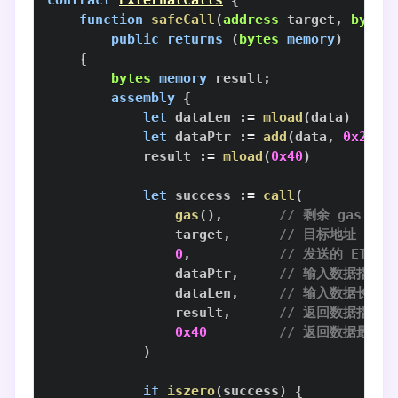
contract
ExternalCalls
{
function
safeCall
(
address
 target
,
bytes
public
returns
(
bytes
memory
)
{
bytes
memory
 result
;
assembly
{
let
 dataLen 
:=
mload
(
data
)
let
 dataPtr 
:=
add
(
data
,
0x20
)
            result 
:=
mload
(
0x40
)
let
 success 
:=
call
(
gas
(
)
,
// 剩余 gas
                target
,
// 目标地址
0
,
// 发送的 ETH
                dataPtr
,
// 输入数据指针
                dataLen
,
// 输入数据长度
                result
,
// 返回数据指针
0x40
// 返回数据最大长
)
if
iszero
(
success
)
{