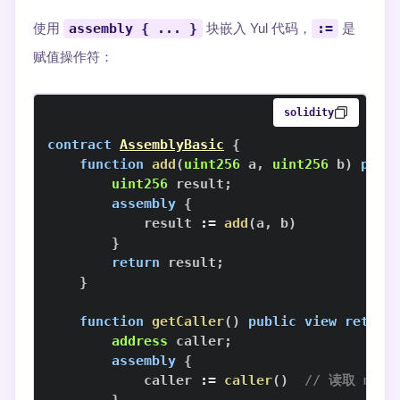
使用
assembly { ... }
块嵌入 Yul 代码，
:=
是
赋值操作符：
solidity
contract
AssemblyBasic
{
function
add
(
uint256
 a
,
uint256
 b
)
publ
uint256
 result
;
assembly
{
            result 
:=
add
(
a
,
 b
)
}
return
 result
;
}
function
getCaller
(
)
public
view
return
address
 caller
;
assembly
{
            caller 
:=
caller
(
)
// 读取 msg.