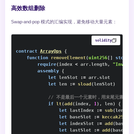
高效数组删除
Swap-and-pop 模式的汇编实现，避免移动大量元素：
solidity
contract
ArrayOps
{
function
removeElement
(
uint256
[
]
storag
require
(
index 
<
 arr
.
length
,
"Invali
assembly
{
let
 lenSlot 
:=
 arr
.
let
 len 
:=
sload
(
lenSlot
)
// 不是最后一个元素时，用末尾元素覆盖
if
lt
(
add
(
index
,
1
)
,
 len
)
{
let
 lastIndex 
:=
sub
(
len
,
1
let
 baseSlot 
:=
keccak256
(
l
let
 indexSlot 
:=
add
(
baseSl
let
 lastSlot 
:=
add
(
baseSlo