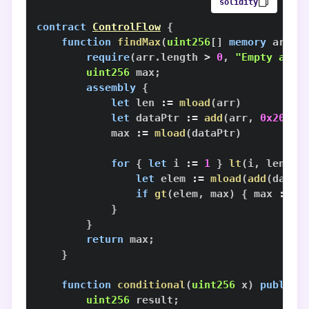
solidity
contract
ControlFlow
{
function
findMax
(
uint256
[
]
memory
 arr
)
require
(
arr
.
length 
>
0
,
"Empty arra
uint256
 max
;
assembly
{
let
 len 
:=
mload
(
arr
)
let
 dataPtr 
:=
add
(
arr
,
0x20
)
            max 
:=
mload
(
dataPtr
)
for
{
let
 i 
:=
1
}
lt
(
i
,
 len
)
{
let
 elem 
:=
mload
(
add
(
dataP
if
gt
(
elem
,
 max
)
{
 max 
:=
 e
}
}
return
 max
;
}
function
conditional
(
uint256
 x
)
public
uint256
 result
;