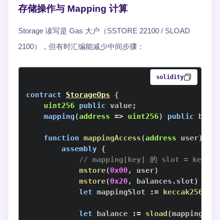
存储操作与 Mapping 计算
Storage 读写是 Gas 大户（SSTORE 22100 / SLOAD
2100），但有时汇编能减少中间步骤：
solidity
contract
StorageOps
{
uint256
public
 value
;
mapping
(
address
=>
uint256
)
public
 bala
function
mappingAccess
(
address
 user
)
pu
assembly
{
// mapping[key] 的 slot = keccak
mstore
(
0x00
,
 user
)
//
mstore
(
0x20
,
 balances
.
slot
)
//
let
 mappingSlot 
:=
keccak256
(
0x
let
 balance 
:=
sload
(
mappingSlo