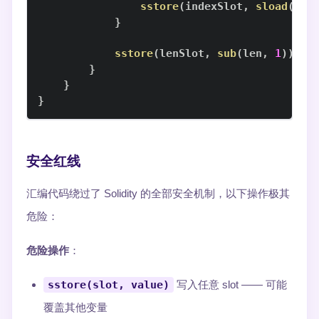
sstore
(
indexSlot
,
sload
(
las
}
sstore
(
lenSlot
,
sub
(
len
,
1
)
)
}
}
}
安全红线
汇编代码绕过了 Solidity 的全部安全机制，以下操作极其
危险：
危险操作
：
sstore(slot, value)
写入任意 slot —— 可能
覆盖其他变量