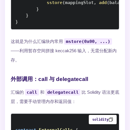
sstore
(
mappingSlot
,
add
(
balance
}
}
}
这就是为什么汇编块内常用
mstore(0x00, ...)
——利用暂存空间拼接 keccak256 输入，无需分配新内
存。
外部调用：call 与 delegatecall
汇编的
call
和
delegatecall
比 Solidity 语法更底
层，需要手动管理内存和返回值：
solidity