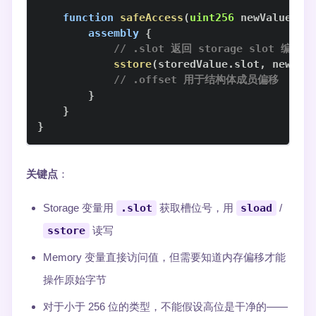
function
safeAccess
(
uint256
 newValue
)
p
assembly
{
// .slot 返回 storage slot 编号
sstore
(
storedValue
.
slot
,
 newVal
// .offset 用于结构体成员偏移
}
}
}
关键点
：
Storage 变量用
.slot
获取槽位号，用
sload
/
sstore
读写
Memory 变量直接访问值，但需要知道内存偏移才能
操作原始字节
对于小于 256 位的类型，不能假设高位是干净的——