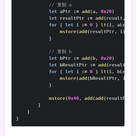
// 复制 a
let
 aPtr 
:=
add
(
a
,
0x20
)
let
 resultPtr 
:=
add
(
result
,
0x
for
{
let
 i 
:=
0
}
lt
(
i
,
 aLen
)
mstore
(
add
(
resultPtr
,
 i
)
,
m
}
// 复制 b
let
 bPtr 
:=
add
(
b
,
0x20
)
let
 bResultPtr 
:=
add
(
resultPtr
for
{
let
 i 
:=
0
}
lt
(
i
,
 bLen
)
mstore
(
add
(
bResultPtr
,
 i
)
,
}
mstore
(
0x40
,
add
(
add
(
resultPtr
,
}
}
}