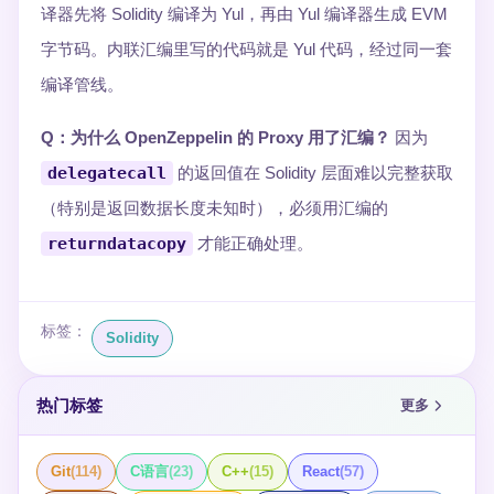
译器先将 Solidity 编译为 Yul，再由 Yul 编译器生成 EVM
字节码。内联汇编里写的代码就是 Yul 代码，经过同一套
编译管线。
Q：为什么 OpenZeppelin 的 Proxy 用了汇编？
因为
delegatecall
的返回值在 Solidity 层面难以完整获取
（特别是返回数据长度未知时），必须用汇编的
returndatacopy
才能正确处理。
标签：
Solidity
热门标签
更多
Git
(
114
)
C语言
(
23
)
C++
(
15
)
React
(
57
)