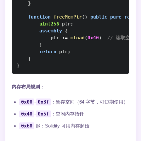
}
function
freeMemPtr
(
)
public
pure
retur
uint256
 ptr
;
assembly
{
            ptr 
:=
mload
(
0x40
)
// 读取空闲内
}
return
 ptr
;
}
}
内存布局规则
：
0x00
-
0x3f
：暂存空间（64 字节，可短期使用）
0x40
-
0x5f
：空闲内存指针
0x60
起：Solidity 可用内存起始