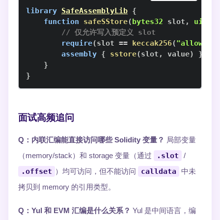
library
SafeAssemblyLib
{
function
safeSStore
(
bytes32
 slot
,
uint2
// 仅允许写入预定义 slot
require
(
slot 
==
keccak256
(
"allowed_
assembly
{
sstore
(
slot
,
 value
)
}
}
}
面试高频追问
Q：内联汇编能直接访问哪些 Solidity 变量？
局部变量
（memory/stack）和 storage 变量（通过
.slot
/
.offset
）均可访问，但不能访问
calldata
中未
拷贝到 memory 的引用类型。
Q：Yul 和 EVM 汇编是什么关系？
Yul 是中间语言，编