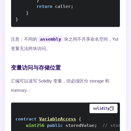
}
return
 caller
;
}
}
注意：不同的
assembly
块之间不共享命名空间，Yul
变量无法跨块访问。
变量访问与存储位置
汇编可以读写 Solidity 变量，但必须区分 storage 和
memory：
solidity
contract
VariableAccess
{
uint256
public
 storedValue
;
// storag