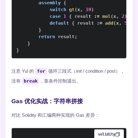
assembly
{
switch
gt
(
x
,
10
)
case
1
{
 result 
:=
mul
(
x
,
2
)
}
default
{
 result 
:=
add
(
x
,
5
)
}
}
return
 result
;
}
}
注意 Yul 的
for
循环三段式（init / condition / post），
没有
break
，靠条件控制退出。
Gas 优化实战：字符串拼接
对比 Solidity 和汇编两种实现的 Gas 差异：
solidity