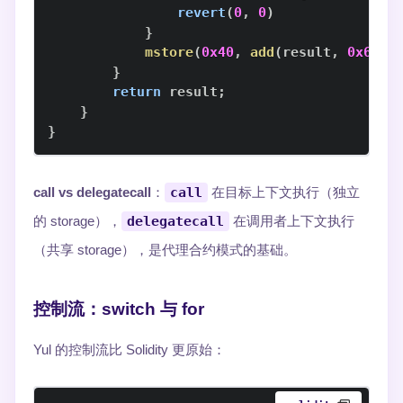
revert
(
0
,
0
)
}
mstore
(
0x40
,
add
(
result
,
0x60
)
)
}
return
 result
;
}
}
call vs delegatecall
：
call
在目标上下文执行（独立
的 storage），
delegatecall
在调用者上下文执行
（共享 storage），是代理合约模式的基础。
控制流：switch 与 for
Yul 的控制流比 Solidity 更原始：