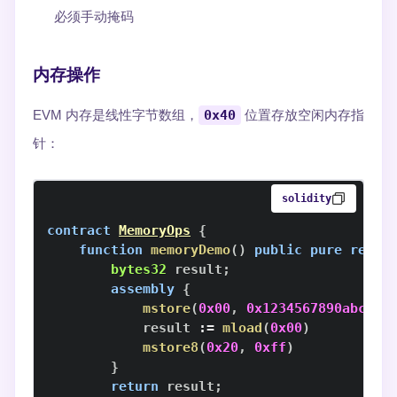
必须手动掩码
内存操作
EVM 内存是线性字节数组，
0x40
位置存放空闲内存指
针：
solidity
contract
MemoryOps
{
function
memoryDemo
(
)
public
pure
retur
bytes32
 result
;
assembly
{
mstore
(
0x00
,
0x1234567890abcdef
            result 
:=
mload
(
0x00
)
mstore8
(
0x20
,
0xff
)
}
return
 result
;