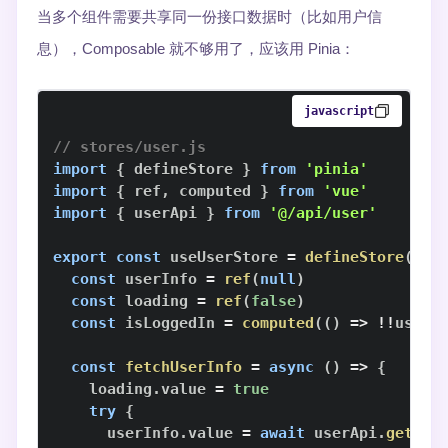
当多个组件需要共享同一份接口数据时（比如用户信
息），Composable 就不够用了，应该用 Pinia：
javascript
// stores/user.js
import
{
 defineStore 
}
from
'pinia'
import
{
 ref
,
 computed 
}
from
'vue'
import
{
 userApi 
}
from
'@/api/user'
export
const
 useUserStore 
=
defineStore
(
'us
const
 userInfo 
=
ref
(
null
)
const
 loading 
=
ref
(
false
)
const
 isLoggedIn 
=
computed
(
(
)
=>
!
!
userI
const
fetchUserInfo
=
async
(
)
=>
{
    loading
.
value
=
true
try
{
      userInfo
.
value
=
await
 userApi
.
getInf