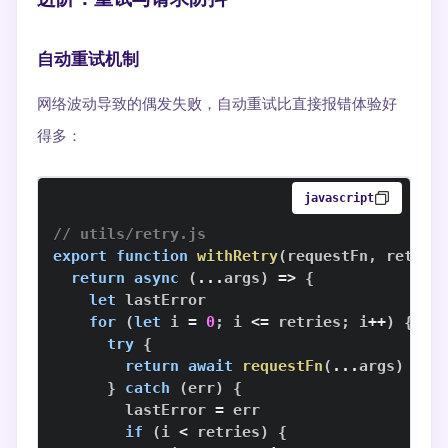
自动重试机制
网络波动导致的偶发失败，自动重试比直接报错体验好
得多：
javascript
// utils/retry.js
export
function
withRetry
(
requestFn
,
 retrie
return
async
(
...
args
)
=>
{
let
for
(
let
 i 
=
0
;
 i 
<=
 retries
;
 i
++
)
{
try
{
return
await
requestFn
(
...
args
)
}
catch
(
err
)
{
        lastError 
=
if
(
i 
<
 retries
)
{