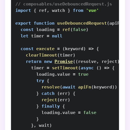
// composables/useDebouncedRequest.js
import
{
 ref
,
 watch 
}
from
'vue'
export
function
useDebouncedRequest
(
apiFn
,
 
const
 loading 
=
ref
(
false
)
let
 timer 
=
null
const
execute
=
(
keyword
)
=>
{
clearTimeout
(
timer
)
return
new
Promise
(
(
resolve
,
 reject
)
=>
      timer 
=
setTimeout
(
async
(
)
=>
{
        loading
.
value
=
true
try
{
resolve
(
await
apiFn
(
keyword
)
)
}
catch
(
err
)
{
reject
(
err
)
}
finally
{
          loading
.
value
=
false
}
}
,
 wait
)