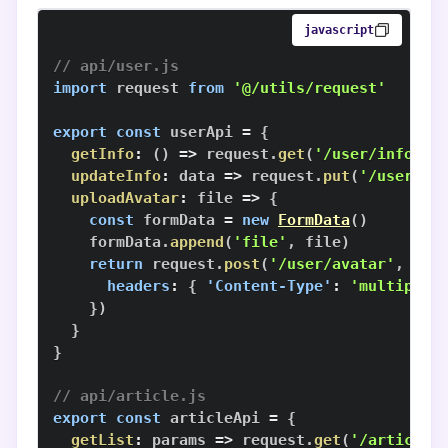
javascript
// api/user.js
import
request
from
'@/utils/request'
export
const
 userApi 
=
{
getInfo
:
(
)
=>
 request
.
get
(
'/user/info'
)
,
updateInfo
:
data
=>
 request
.
put
(
'/user/in
uploadAvatar
:
file
=>
{
const
 formData 
=
new
FormData
(
)
    formData
.
append
(
'file'
,
 file
)
return
 request
.
post
(
'/user/avatar'
,
 for
headers
:
{
'Content-Type'
:
'multipart
}
)
}
}
// api/article.js
export
const
 articleApi 
=
{
getList
:
params
=>
 request
.
get
(
'/articles