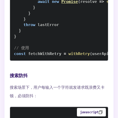
await
new
Promise
(
resolve
=>
setT
}
}
}
throw
}
}
// 使用
const
 fetchWithRetry 
=
withRetry
(
userApi
.
ge
搜索防抖
搜索场景下，用户每输入一个字符就发请求既浪费又卡
顿，必须防抖：
javascript