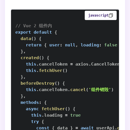
javascript
// Vue 2 组件内
export
default
{
data
(
)
{
return
{
user
:
null
,
loading
:
false
}
}
,
created
(
)
{
this
.
cancelToken
=
 axios
.
CancelToken
.
so
this
.
fetchUser
(
)
}
,
beforeDestroy
(
)
{
this
.
cancelToken
.
cancel
(
'组件销毁'
)
}
,
methods
:
{
async
fetchUser
(
)
{
this
.
loading
=
true
try
{
const
{
 data 
}
=
await
 userApi
.
getI