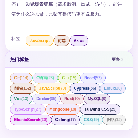
态）、
边界场景兜底
（请求取消、重试、防抖）。能讲
清为什么这么做，比贴完整代码更有说服力。
标签：
JavaScript
前端
Axios
热门标签
更多
Git
(
114
)
C语言
(
23
)
C++
(
15
)
React
(
57
)
前端
(
162
)
JavaScript
(
70
)
Cypress
(
36
)
Linux
(
20
)
Vue
(
13
)
Docker
(
65
)
Rust
(
10
)
MySQL
(
8
)
TypeScript
(
27
)
Mongoose
(
18
)
Tailwind CSS
(
29
)
ElasticSearch
(
30
)
Golang
(
17
)
CSS
(
19
)
网络
(
12
)