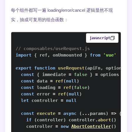
每个组件都写一遍 loading/error/cancel 逻辑显然不现
实，抽成可复用的组合函数：
javascript
// composables/useRequest.js
import
{
 ref
,
 onUnmounted 
}
from
'vue'
export
function
useRequest
(
apiFn
,
 options 
=
const
{
 immediate 
=
false
}
=
const
 data 
=
ref
(
null
)
const
 loading 
=
ref
(
false
)
const
 error 
=
ref
(
null
)
let
 controller 
=
null
const
execute
=
async
(
...
params
)
=>
{
if
(
controller
)
 controller
.
abort
(
)
    controller 
=
new
AbortController
(
)