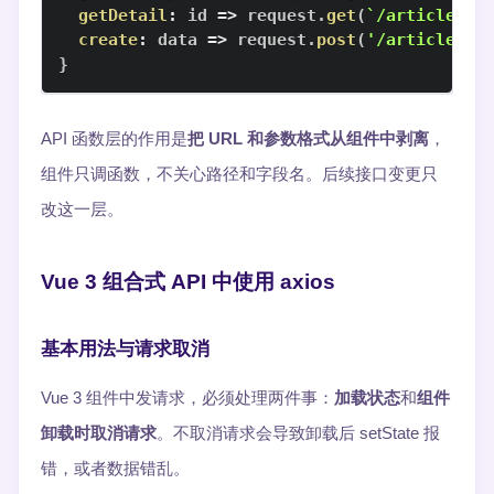
getDetail
:
id
=>
 request
.
get
(
`
/articles/
$
create
:
data
=>
 request
.
post
(
'/articles'
,
}
API 函数层的作用是
把 URL 和参数格式从组件中剥离
，
组件只调函数，不关心路径和字段名。后续接口变更只
改这一层。
Vue 3 组合式 API 中使用 axios
基本用法与请求取消
Vue 3 组件中发请求，必须处理两件事：
加载状态
和
组件
卸载时取消请求
。不取消请求会导致卸载后 setState 报
错，或者数据错乱。