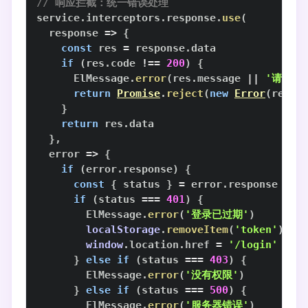
// 响应拦截：统一错误处理
service
.
interceptors
.
response
.
use
(
response
=>
{
const
 res 
=
 response
.
data
if
(
res
.
code
!==
200
)
{
ElMessage
.
error
(
res
.
message
||
'请求失
return
Promise
.
reject
(
new
Error
(
res
.
m
}
return
 res
.
data
}
,
error
=>
{
if
(
error
.
response
)
{
const
{
 status 
}
=
 error
.
response
if
(
status 
===
401
)
{
ElMessage
.
error
(
'登录已过期'
)
localStorage
.
removeItem
(
'token'
)
window
.
location
.
href
=
'/login'
}
else
if
(
status 
===
403
)
{
ElMessage
.
error
(
'没有权限'
)
}
else
if
(
status 
===
500
)
{
ElMessage
.
error
(
'服务器错误'
)