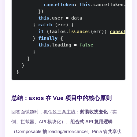
cancelToken
:
this
.
cancelToken
.
tok
}
)
this
.
user
=
}
catch
(
err
)
{
if
(
!
axios
.
isCancel
(
err
)
)
console
.
e
}
finally
{
this
.
loading
=
false
}
}
}
}
总结：axios 在 Vue 项目中的核心原则
回答面试题时，抓住这三条主线：
封装收拢变化
（实
例、拦截器、API 模块化）、
组合式 API 复用逻辑
（Composable 抽 loading/error/cancel、Pinia 管共享状