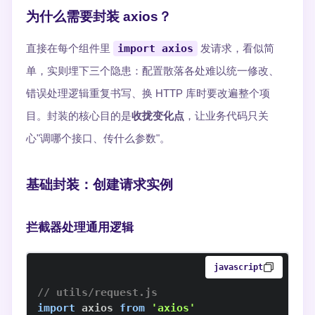
为什么需要封装 axios？
直接在每个组件里
import axios
发请求，看似简
单，实则埋下三个隐患：配置散落各处难以统一修改、
错误处理逻辑重复书写、换 HTTP 库时要改遍整个项
目。封装的核心目的是
收拢变化点
，让业务代码只关
心"调哪个接口、传什么参数"。
基础封装：创建请求实例
拦截器处理通用逻辑
javascript
// utils/request.js
import
axios
from
'axios'