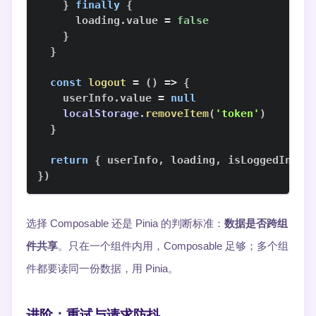
}
finally
{
      loading
.
value
=
false
}
}
const
logout
=
(
)
=>
{
    userInfo
.
value
=
null
localStorage
.
removeItem
(
'token'
)
}
return
{
 userInfo
,
 loading
,
 isLoggedIn
,
 f
}
)
选择 Composable 还是 Pinia 的判断标准：
数据是否跨组
件共享
。只在一个组件内用，Composable 足够；多个组
件都要读同一份数据，用 Pinia。
进阶：重试与请求防抖