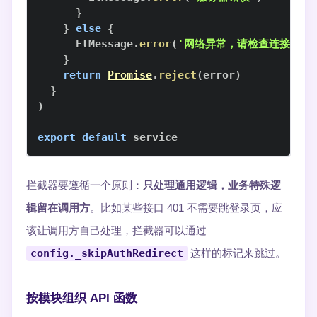
}
}
else
{
ElMessage
.
error
(
'网络异常，请检查连接'
)
}
return
Promise
.
reject
(
error
)
}
)
export
default
 service
拦截器要遵循一个原则：
只处理通用逻辑，业务特殊逻
辑留在调用方
。比如某些接口 401 不需要跳登录页，应
该让调用方自己处理，拦截器可以通过
config._skipAuthRedirect
这样的标记来跳过。
按模块组织 API 函数