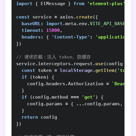
import
{
ElMessage
}
from
'element-plus'
const
 service 
=
 axios
.
create
(
{
baseURL
:
import
.
meta
.
env
.
VITE_API_BASE_UR
timeout
:
15000
,
headers
:
{
'Content-Type'
:
'application/j
}
)
// 请求拦截：注入 token、防缓存
service
.
interceptors
.
request
.
use
(
config
=>
const
 token 
=
localStorage
.
getItem
(
'token
if
(
token
)
{
    config
.
headers
.
Authorization
=
`
Bearer 
}
if
(
config
.
method
===
'get'
)
{
    config
.
params
=
{
...
config
.
params
,
_t
:
}
return
}
)