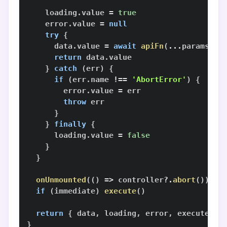
    loading
.
value
=
true
    error
.
value
=
null
try
{
      data
.
value
=
await
apiFn
(
...
params
,
{
return
 data
.
value
}
catch
(
err
)
{
if
(
err
.
name
!==
'AbortError'
)
{
        error
.
value
=
throw
}
}
finally
{
      loading
.
value
=
false
}
}
onUnmounted
(
(
)
=>
 controller
?.
abort
(
)
)
if
(
immediate
)
execute
(
)
return
{
 data
,
 loading
,
 error
,
 execute 
}
}