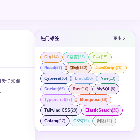
热门标签
更多
Git
(
114
)
C语言
(
23
)
C++
(
15
)
React
(
57
)
前端
(
162
)
JavaScript
(
70
)
Cypress
(
36
)
Linux
(
20
)
Vue
(
13
)
件。同时发送和保
Docker
(
65
)
Rust
(
10
)
MySQL
(
8
)
过
TypeScript
(
27
)
Mongoose
(
18
)
Tailwind CSS
(
29
)
ElasticSearch
(
30
)
Golang
(
17
)
CSS
(
19
)
网络
(
12
)