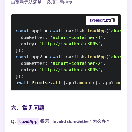
由驱动无法满足，必须手动控制：
typescript
const
 app1 
=
await
Garfish
.
loadApp
(
'chart'
,
  domGetter
:
'#chart-container-1'
,
  entry
:
'http://localhost:3005'
,
}
)
;
const
 app2 
=
await
Garfish
.
loadApp
(
'chart'
,
  domGetter
:
'#chart-container-2'
,
  entry
:
'http://localhost:3005'
,
}
)
;
await
Promise
.
all
(
[
app1
.
mount
(
)
,
 app2
.
mount
六、常见问题
Q:
loadApp
提示 "Invalid domGetter" 怎么办？