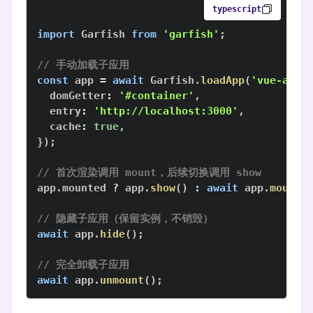
typescript
import
Garfish
from
'garfish'
;
// 手动加载子应用
const
 app 
=
await
Garfish
.
loadApp
(
'vue-app'
  domGetter
:
'#container'
,
  entry
:
'http://localhost:3000'
,
  cache
:
true
,
}
)
;
// 首次渲染调用 mount，后续切换调用 show
app
.
mounted
?
 app
.
show
(
)
:
await
 app
.
mount
(
// 隐藏子应用（保留实例，不销毁）
await
 app
.
hide
(
)
;
// 完全卸载子应用
await
 app
.
unmount
(
)
;