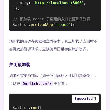
  entry
:
'http://localhost:3000'
,
}
)
;
// 预加载 react 子应用的入口资源和子资源
Garfish
.
preloadApp
(
'react'
)
;
预加载的资源存储在独立内存中，真正加载子应用时不
会再发起资源请求，直接复用已缓存的静态资源。
关闭预加载
如果不需要预加载（如子应用体积大且访问频率低），
可以在
Garfish.run()
中配置：
typescript
Garfish
.
run
(
{