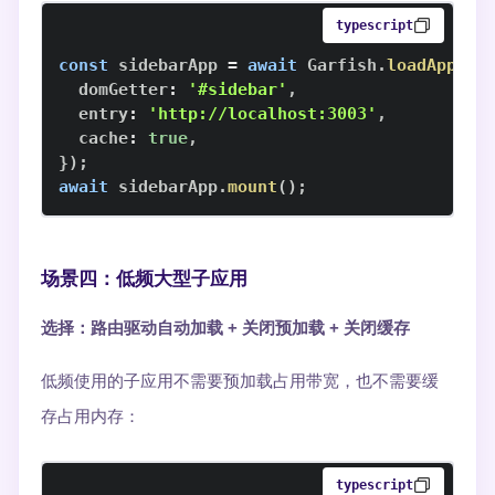
typescript
const
 sidebarApp 
=
await
Garfish
.
loadApp
(
's
  domGetter
:
'#sidebar'
,
  entry
:
'http://localhost:3003'
,
  cache
:
true
,
}
)
;
await
 sidebarApp
.
mount
(
)
;
场景四：低频大型子应用
选择：路由驱动自动加载 + 关闭预加载 + 关闭缓存
低频使用的子应用不需要预加载占用带宽，也不需要缓
存占用内存：
typescript