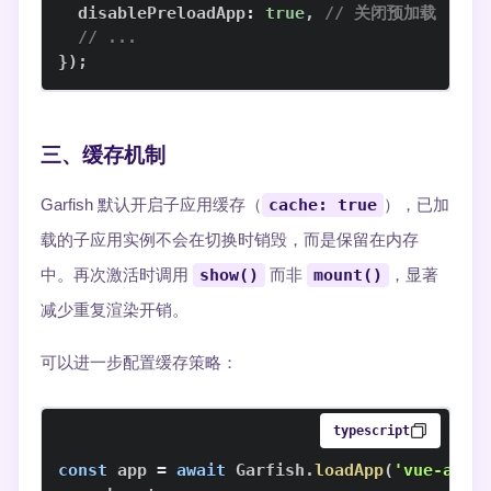
  disablePreloadApp
:
true
,
// 关闭预加载
// ...
}
)
;
三、缓存机制
Garfish 默认开启子应用缓存（
cache: true
），已加
载的子应用实例不会在切换时销毁，而是保留在内存
中。再次激活时调用
show()
而非
mount()
，显著
减少重复渲染开销。
可以进一步配置缓存策略：
typescript
const
 app 
=
await
Garfish
.
loadApp
(
'vue-app'