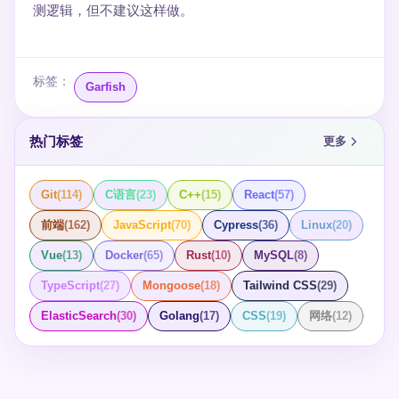
测逻辑，但不建议这样做。
标签：
Garfish
热门标签
更多
Git
(
114
)
C语言
(
23
)
C++
(
15
)
React
(
57
)
前端
(
162
)
JavaScript
(
70
)
Cypress
(
36
)
Linux
(
20
)
Vue
(
13
)
Docker
(
65
)
Rust
(
10
)
MySQL
(
8
)
TypeScript
(
27
)
Mongoose
(
18
)
Tailwind CSS
(
29
)
ElasticSearch
(
30
)
Golang
(
17
)
CSS
(
19
)
网络
(
12
)