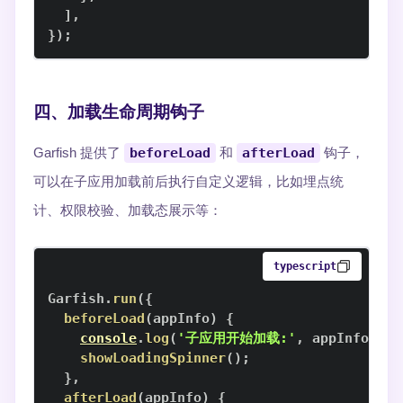
]
,
}
)
;
四、加载生命周期钩子
Garfish 提供了
beforeLoad
和
afterLoad
钩子，
可以在子应用加载前后执行自定义逻辑，比如埋点统
计、权限校验、加载态展示等：
typescript
Garfish
.
run
(
{
beforeLoad
(
appInfo
)
{
console
.
log
(
'子应用开始加载:'
,
 appInfo
.
nam
showLoadingSpinner
(
)
;
}
,
afterLoad
(
appInfo
)
{