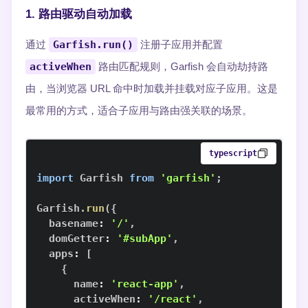
1. 路由驱动自动加载
通过
Garfish.run()
注册子应用并配置
activeWhen
路由匹配规则，Garfish 会自动劫持路
由，当浏览器 URL 命中时加载并挂载对应子应用。这是
最常用的方式，适合子应用与路由强关联的场景。
typescript
import
Garfish
from
'garfish'
;
Garfish
.
run
(
{
  basename
:
'/'
,
  domGetter
:
'#subApp'
,
  apps
:
[
{
      name
:
'react-app'
,
      activeWhen
:
'/react'
,