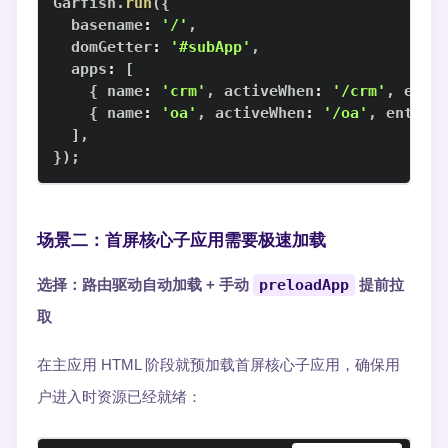
Garfish
.
run
(
{
  basename
:
'/'
,
  domGetter
:
'#subApp'
,
  apps
:
[
{
 name
:
'crm'
,
 activeWhen
:
'/crm'
,
 entr
{
 name
:
'oa'
,
 activeWhen
:
'/oa'
,
 entry
:
]
,
}
)
;
场景二：首屏核心子应用需要极速加载
选择：路由驱动自动加载 + 手动
preloadApp
提前拉
取
在主应用 HTML 阶段就预加载首屏核心子应用，确保用
户进入时资源已经就绪：