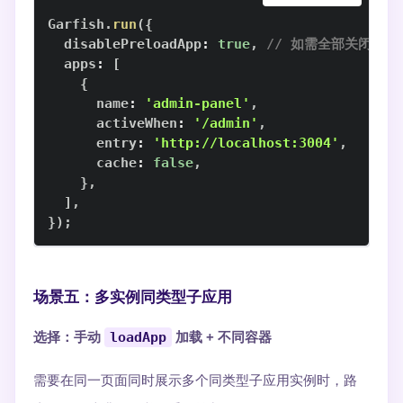
Garfish
.
run
(
{
  disablePreloadApp
:
true
,
// 如需全部关闭
  apps
:
[
{
      name
:
'admin-panel'
,
      activeWhen
:
'/admin'
,
      entry
:
'http://localhost:3004'
,
      cache
:
false
,
}
,
]
,
}
)
;
场景五：多实例同类型子应用
选择：手动
loadApp
加载 + 不同容器
需要在同一页面同时展示多个同类型子应用实例时，路