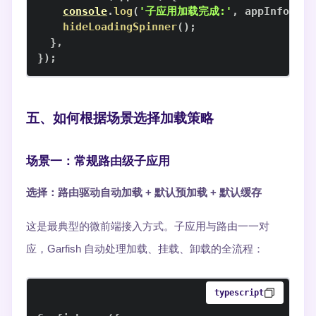
console
.
log
(
'子应用加载完成:'
,
 appInfo
.
nam
hideLoadingSpinner
(
)
;
}
,
}
)
;
五、如何根据场景选择加载策略
场景一：常规路由级子应用
选择：路由驱动自动加载 + 默认预加载 + 默认缓存
这是最典型的微前端接入方式。子应用与路由一一对
应，Garfish 自动处理加载、挂载、卸载的全流程：
typescript