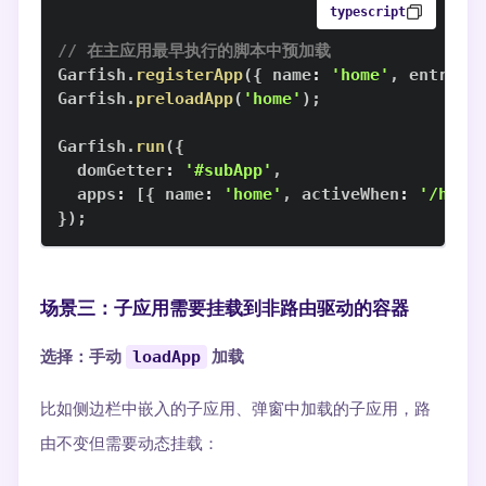
typescript
// 在主应用最早执行的脚本中预加载
Garfish
.
registerApp
(
{
 name
:
'home'
,
 entry
:
Garfish
.
preloadApp
(
'home'
)
;
Garfish
.
run
(
{
  domGetter
:
'#subApp'
,
  apps
:
[
{
 name
:
'home'
,
 activeWhen
:
'/home
}
)
;
场景三：子应用需要挂载到非路由驱动的容器
选择：手动
loadApp
加载
比如侧边栏中嵌入的子应用、弹窗中加载的子应用，路
由不变但需要动态挂载：