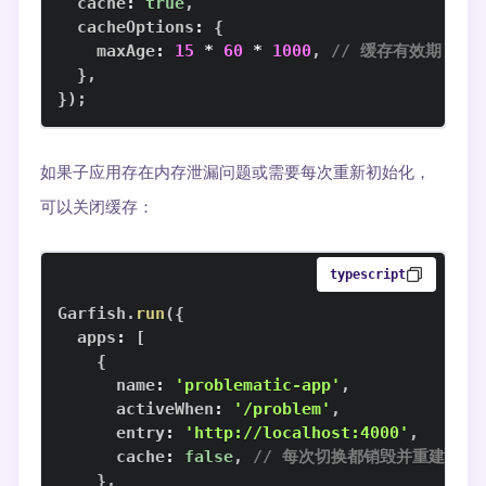
  cache
:
true
,
  cacheOptions
:
{
    maxAge
:
15
*
60
*
1000
,
// 缓存有效期 15
}
,
}
)
;
如果子应用存在内存泄漏问题或需要每次重新初始化，
可以关闭缓存：
typescript
Garfish
.
run
(
{
  apps
:
[
{
      name
:
'problematic-app'
,
      activeWhen
:
'/problem'
,
      entry
:
'http://localhost:4000'
,
      cache
:
false
,
// 每次切换都销毁并重建
}
,