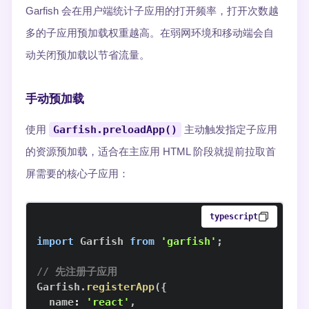
Garfish 会在用户端统计子应用的打开频率，打开次数越
多的子应用预加载权重越高。在弱网环境和移动端会自
动关闭预加载以节省流量。
手动预加载
使用
Garfish.preloadApp()
主动触发指定子应用
的资源预加载，适合在主应用 HTML 阶段就提前拉取首
屏需要的核心子应用：
typescript
import
Garfish
from
'garfish'
;
// 先注册子应用
Garfish
.
registerApp
(
{
  name
:
'react'
,