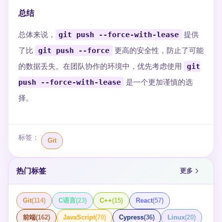
总结
总体来说，
git push --force-with-lease
提供
了比
git push --force
更高的安全性，防止了可能
的数据丢失。在团队协作的环境中，优先考虑使用
git
push --force-with-lease
是一个更加谨慎的选
择。
标签：
Git
热门标签
更多
Git
(
114
)
C语言
(
23
)
C++
(
15
)
React
(
57
)
前端
(
162
)
JavaScript
(
70
)
Cypress
(
36
)
Linux
(
20
)