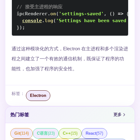
// 接受主进程的响应
ipcRenderer
.
on
(
'settings-saved'
,
(
)
=>
{
console
.
log
(
'Settings have been saved suc
}
)
;
通过这种模块化的方式，Electron 在主进程和多个渲染进
程之间建立了一个有效的通信机制，既保证了程序的功
能性，也加强了程序的安全性。
标签：
Electron
热门标签
更多
Git
(
114
)
C语言
(
23
)
C++
(
15
)
React
(
57
)