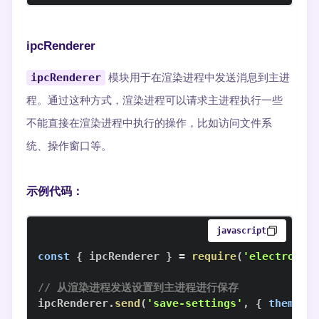
ipcRenderer
ipcRenderer
模块用于在渲染进程中发送消息到主进
程。通过这种方式，渲染进程可以请求主进程执行一些
不能直接在渲染进程中执行的操作，比如访问文件系
统、操作窗口等。
示例代码：
javascript
const
{
 ipcRenderer 
}
=
require
(
'electron'
)
// 从渲染进程发送设置到主进程进行保存
ipcRenderer
.
send
(
'save-settings'
,
{
theme
: