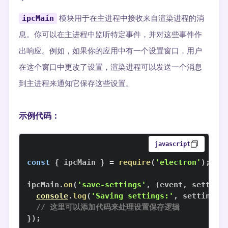
ipcMain
模块用于在主进程中接收来自渲染进程的消
息。你可以在主进程中监听特定事件，并对这些事件作
出响应。例如，如果你的应用中有一个设置窗口，用户
在这个窗口中更改了设置，渲染进程可以发送一个消息
到主进程来通知它保存这些设置。
示例代码：
javascript
const
{
 ipcMain 
}
=
require
(
'electron'
)
;
ipcMain
.
on
(
'save-settings'
,
(
event
,
 setting
console
.
log
(
'Saving settings:'
,
 settings
)
// 这里可以添加代码来处理设置保存逻辑
}
)
;