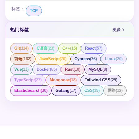
标签：
TCP
热门标签
更多
Git
(
114
)
C语言
(
23
)
C++
(
15
)
React
(
57
)
前端
(
162
)
JavaScript
(
70
)
Cypress
(
36
)
Linux
(
20
)
Vue
(
13
)
Docker
(
65
)
Rust
(
10
)
MySQL
(
8
)
TypeScript
(
27
)
Mongoose
(
18
)
Tailwind CSS
(
29
)
ElasticSearch
(
30
)
Golang
(
17
)
CSS
(
19
)
网络
(
12
)