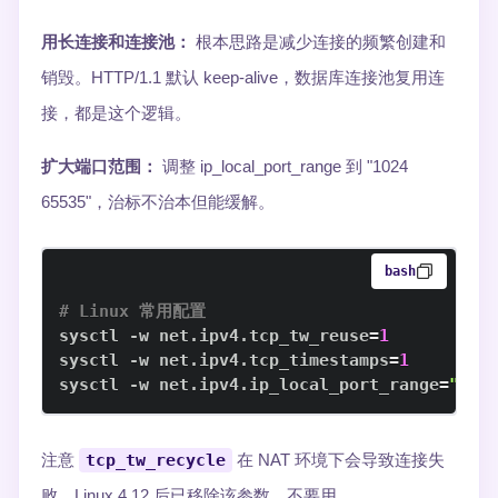
用长连接和连接池：
根本思路是减少连接的频繁创建和
销毁。HTTP/1.1 默认 keep-alive，数据库连接池复用连
接，都是这个逻辑。
扩大端口范围：
调整 ip_local_port_range 到 "1024
65535"，治标不治本但能缓解。
bash
# Linux 常用配置
sysctl -w net.ipv4.tcp_tw_reuse
=
1
sysctl -w net.ipv4.tcp_timestamps
=
1
sysctl -w net.ipv4.ip_local_port_range
=
"102
注意
tcp_tw_recycle
在 NAT 环境下会导致连接失
败，Linux 4.12 后已移除该参数，不要用。