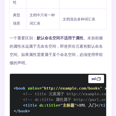
性
典型
文档中只有一种
文档混合多种词汇表
场景
词汇表
一个重要区别：
默认命名空间不适用于属性
。未加前缀
的属性永远属于无命名空间，即使所在元素有默认命名
空间。如果属性需要属于某个命名空间，必须使用带前
缀的声明。
xml
<
book
xmlns
=
"
http://example.com/books
"
xmln
<!-- title 元素属于 http://example.com/bo
<!-- dc:title 属性属于 http://purl.org/dc/
<
title
dc:
title
=
"
主标题
"
>
XML 入门
</
title
>
</
book
>