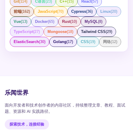
Git
(
114
)
C语言
(
23
)
C++
(
15
)
React
(
57
)
前端
(
162
)
JavaScript
(
70
)
Cypress
(
36
)
Linux
(
20
)
Vue
(
13
)
Docker
(
65
)
Rust
(
10
)
MySQL
(
8
)
TypeScript
(
27
)
Mongoose
(
18
)
Tailwind CSS
(
29
)
ElasticSearch
(
30
)
Golang
(
17
)
CSS
(
19
)
网络
(
12
)
乐闻世界
面向开发者和技术创作者的内容社区，持续整理文章、教程、面试
题、资源和 AI 实践路径。
探索技术，连接经验