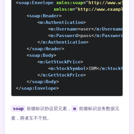
<
soap:
Envelope
xmlns:
soap
=
"
http://www.w3.or
xmlns:
m
=
"
http://www.example.c
<
soap:
Header
>
<
m:
Authentication
>
<
m:
Username
>
user
</
m:
Username
>
<
m:
Password
>
pass
</
m:
Password
>
</
m:
Authentication
>
</
soap:
Header
>
<
soap:
Body
>
<
m:
GetStockPrice
>
<
m:
StockSymbol
>
IBM
</
m:
StockSymb
</
m:
GetStockPrice
>
</
soap:
Body
>
</
soap:
Envelope
>
soap
前缀标识协议层元素，
m
前缀标识业务数据元
素，两者互不干扰。