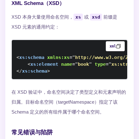
XML Schema（XSD）
XSD 本身大量使用命名空间，
xs
或
xsd
前缀是
XSD 元素的通用约定：
xml
<
xs:
schema
xmlns:
xs
=
"
http://www.w3.org/2001
<
xs:
element
name
=
"
book
"
type
=
"
xs:string
</
xs:
schema
>
在 XSD 验证中，命名空间决定了类型定义和元素声明的
归属。目标命名空间（targetNamespace）指定了该
Schema 定义的所有组件属于哪个命名空间。
常见错误与陷阱