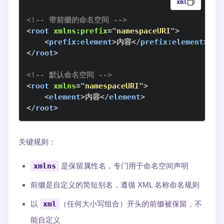
xml
<!-- 带前缀的命名空间 -->
<
root
xmlns:
prefix
=
"
namespaceURI
"
>
<
prefix:
element
>
内容
</
prefix:
element
>
</
root
>
<!-- 默认命名空间 -->
<
root
xmlns
=
"
namespaceURI
"
>
<
element
>
内容
</
element
>
</
root
>
关键规则：
xmlns
是保留属性名，专门用于命名空间声明
前缀是自定义的简短别名，遵循 XML 名称命名规则
以
xml
（任何大小写组合）开头的前缀被保留，不
能自定义