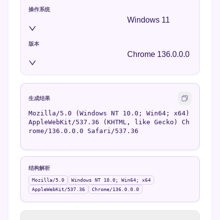
操作系统
Windows 11
版本
Chrome 136.0.0.0
生成结果
Mozilla/5.0 (Windows NT 10.0; Win64; x64)
AppleWebKit/537.36 (KHTML, like Gecko) Ch
rome/136.0.0.0 Safari/537.36
结构解析
Mozilla/5.0
Windows NT 10.0; Win64; x64
AppleWebKit/537.36
Chrome/136.0.0.0