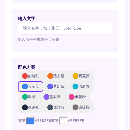
输入文字
输入名字生成首字母头像
配色方案
热情红
活力橙
明亮黄
天空蓝
梦幻紫
清新青
翠绿
薰衣草
樱花粉
深邃夜
优雅灰
温暖棕
背景
#3B82F6
前景
#FFFFFF