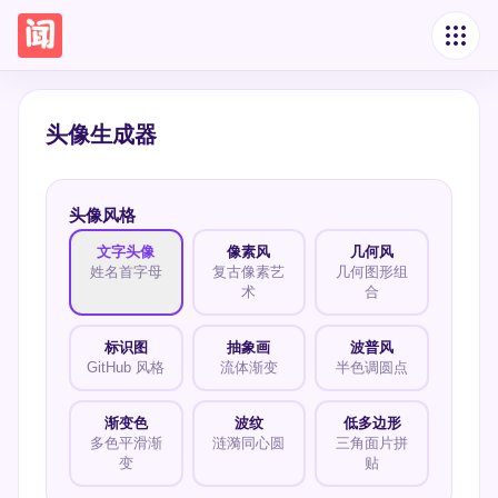
头像生成器
头像风格
文字头像
像素风
几何风
姓名首字母
复古像素艺
几何图形组
术
合
标识图
抽象画
波普风
GitHub 风格
流体渐变
半色调圆点
渐变色
波纹
低多边形
多色平滑渐
涟漪同心圆
三角面片拼
变
贴