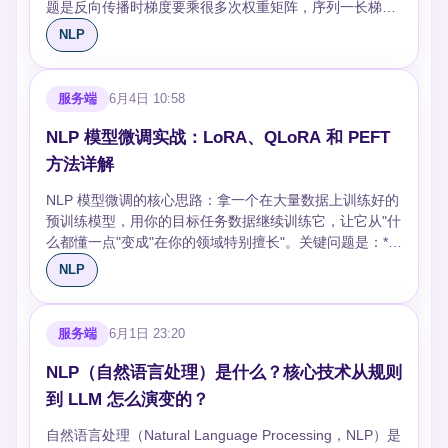
——越少说明越确定，PPL 越低越好。GPT-3 在 Penn
限：**一词一义**。"苹果"的水果义和公司义共用一个向
题是反向传播时梯度要乘很多次权重矩阵，序列一长梯度
的欠采样，每次训练一个子模型，最后集成投票——既不
Treebank 上 PPL 约 20，早期 n-gram 模型 PPL 在
量，无法区分。 ## 上下文词向量：ELMo → BERT
就指数级衰减（梯度消失）或爆炸——这就是 RNN 记不
丢信息也不偏多数类。 ## 算法层：损失函数调整 **类别
NLP
100+。 PPL 的局限：只衡量模型对文本的"惊讶程度"，不
**ELMo**（2018）用双向 LSTM 在大规模语料上训练语
住远距离依赖的根本原因。 **LSTM** 通过引入细胞状态
加权**：给少数类的损失乘一个更大的权重，公式
直接反映下游任务质量。一个 PPL 很低的模型可能生成重
言模型，然后取各层隐藏状态的加权和作为词向量。同一
和三个门来解决这个问题：遗忘门决定忘掉什么，输入门
`weight_i = N / (C × n_i)`，让模型在少数类上犯错代价更
复且无聊的文本。 ## 实操建议 1. **先定指标再开发**：
个"苹果"，在"吃了一个苹果"和"苹果发布了新手机"中会得
决定存什么，输出门决定输出什么。关键在于细胞状态的
高。PyTorch 里
服务端
6月4日 10:58
别等模型训完了才想怎么评估。指标决定优化方向。 2. **
到不同的向量——第一次解决了一词多义问题。缺点是
更新是加法而非乘法：`C_t = f_t ⊙ C_{t-1} + i_t ⊙ C̃_t`，
`CrossEntropyLoss(weight=torch.tensor([0.5, 10.0]))` 一
自动指标不够时加人工评估**：分类任务自动指标够用，
LSTM 架构慢，且不是真正的深度双向。
加法让梯度可以无损地回传，不会逐层衰减。 **GRU** 是
行搞定。 **Focal Loss**：比加权更聪明。它自动降低"容
NLP 模型微调实战：LoRA、QLoRA 和 PEFT
生成任务必须人工抽查。50-100 条人工标注的抽样评估
**BERT**（2018）换成 Transformer 编码器，用 Masked
LSTM 的简化版，把遗忘门和输入门合成一个更新门
易分对的样本"的权重，把训练精力集中在难分的样本上：
方法详解
比 10 万条自动评分更有指导意义。 3. **做错误分析**：
Language Model 实现真正的双向上下文。取出最后一层
`z_t`，还省掉了细胞状态，直接在隐藏状态上做插值：
`FL = -α(1-p_t)^γ log(p_t)`。γ=2 时，一个已经 p=0.9 分
看混淆矩阵找模型最混淆的类对，读具体 case 找系统性
的隐藏状态就是上下文词向量，效果全面超越 ELMo。
`h_t = (1-z_t) ⊙ h_{t-1} + z_t ⊙ h̃_t`。参数少约 30%，训
对的样本，损失会被压到原来的 1%，模型基本不理它。
NLP 模型微调的核心思路：拿一个在大量数据上训练好的
错误模式——"我们模型在含否定句的情感分析上 F1 特别
BERT 的词向量不只是"词向量"了——它是整个句子的深
练更快，多数任务上效果和 LSTM 持平。 一个直觉：
目标检测里先火起来的，NLP 不平衡分类也适用。 ## 评
预训练模型，用你的目标任务数据继续训练它，让它从"什
低"比"平均 F1 是 0.82"有用得多。 4. **统计显著性**：F1
度语义表示。 ```python # 用 transformers 获取 BERT 词
LSTM 的 `f_t ≈ 1, i_t ≈ 0` 时细胞状态原样传递——这就
估层：别看准确率 不平衡数据下准确率完全误导。**F1
么都懂一点"变成"在你的领域特别擅长"。关键问题是：**
从 0.81 涨到 0.82 可能只是随机波动。用 Bootstrap 或配
向量 from transformers import AutoModel,
是"记忆"。GRU 的 `z_t ≈ 0` 时隐藏状态原样保留——异
分数**（精确率和召回率的调和平均）是基本盘。如果更
调多少参数、用什么策略调、怎么避免把预训练知识调没
NLP
对 t 检验确认差异是否显著，否则别急着上线新模型。
AutoTokenizer tokenizer =
曲同工。 ```python # PyTorch 中三者用法几乎一致
关心少数类不被漏掉，看 **召回率**；如果更关心少数类
了**。 ## 全参数微调 vs 参数高效微调（PEFT） 全参数
```python from sklearn.metrics import
AutoTokenizer.from_pretrained("bert-base-uncased")
nn.LSTM(input_size, hidden_size, num_layers,
预测的准确性，看 **精确率**。**AUC-PR** 比 AUC-ROC
微调解冻所有权重，效果好但显存要求高——7B 模型全
classification_report # 一行输出所有分类指标
model = AutoModel.from_pretrained("bert-base-
batch_first=True) nn.GRU(input_size, hidden_size,
更适合极端不平衡场景，因为 ROC 在负例远多于正例时
参微调至少需要 28GB 显存（Adam 优化器要存两份状
服务端
6月1日 23:20
print(classification_report(y_true, y_pred,
uncased") inputs = tokenizer("Apple released iPhone",
num_layers, batch_first=True) nn.RNN(input_size,
过于乐观。 ```python from sklearn.metrics import
态）。PEFT 冻住原始权重，只训练少量新增参数，显存
target_names=class_names)) ```
return_tensors="pt") outputs = model(**inputs) #
hidden_size, num_layers, batch_first=True) ``` ## 追问
classification_report # 别只看 accuracy，看每个类的
降到原来的 1/3 甚至更低，效果通常能到全参的 90-
NLP（自然语言处理）是什么？核心技术从规则
outputs.last_hidden_state 就是每个 token 的上下文向量
### 为什么 LSTM 能解决梯度消失而 RNN 不能？ RNN
precision/recall/f1 print(classification_report(y_true,
95%。 **LoRA** 是目前最主流的 PEFT 方法：在权重矩
到 LLM 怎么演变的？
``` ## 现代方向：句子嵌入和大模型 纯词向量在检索、聚
的隐藏状态更新是全乘法：`h_t = tanh(W·h_{t-1} + ...)`，
y_pred)) ``` ## 实际怎么选方案 先试最简单的：类别加权
阵旁加一个低秩分解 `ΔW = BA`，只训练 A 和 B 两个小矩
类场景下不够用——需要把整句话编码成一个向量。
反向传播时 ∂h_t/∂h_{t-1} 包含 W 和 tanh'，连乘 N 次后
+ F1 评估，10 分钟能跑完。效果不够再加数据增强（回
阵。比如原始权重 4096×4096，rank=8 的 LoRA 只需要
自然语言处理（Natural Language Processing，NLP）是
**SimCSE** 用对比学习训练 BERT，同一句话两次过