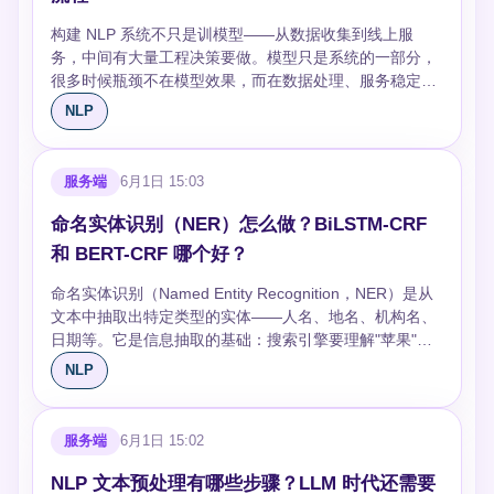
文，预测下一个 token。这天然就是一个生成任务——每
的权重小。 ## 核心计算：Query、Key、Value 注意力机
本。这些方向都建立在 Transformer 和 LLM 的基础上
模型用了可学习的位置编码（BERT、GPT 都是），直接
个词都是基于前面所有词的概率分布选出来的。GPT 的训
制借用了数据库检索的概念： - **Query（Q）**：当前词
构建 NLP 系统不只是训模型——从数据收集到线上服
——理解了底层原理，上面的应用方向只是组合方式不
让模型自己学一组位置向量。RoPE（旋转位置编码）是
练目标简单粗暴，但规模大了之后涌现出了 BERT 做不到
想知道"我应该关注谁" - **Key（K）**：每个词提供的"我
务，中间有大量工程决策要做。模型只是系统的一部分，
同。
更新的方案，被 LLaMA 等模型采用，能更好地泛化到训
的能力：in-context learning（上下文学习）、chain-of-
是谁、我有什么信息" - **Value（V）**：每个词实际传递
很多时候瓶颈不在模型效果，而在数据处理、服务稳定性
练时没见过的序列长度。 ## 残差连接和层归一化 每个
thought reasoning（链式推理）。 ## 能力差异的本质
的信息内容 计算过程：Q 和每个 K 做点积，得到相关性
和迭代速度上。 ## 明确任务和指标 先想清楚三件事：系
NLP
Transformer 层的输出 = LayerNorm(x + Sublayer(x))，
BERT 强在**理解**：文本分类、NER、问答（抽取式）、
分数 → 除以 √d_k（缩放，防止点积太大导致 softmax 梯
统要解决什么问题？怎么衡量效果？兜底策略是什么？ 比
其中 Sublayer 是注意力或前馈网络。残差连接（+x）让
语义匹配。这些任务不需要生成新文本，只需要对已有文
度消失）→ softmax 归一化成权重 → 用权重对 V 加权求
如做一个客服意图分类系统：目标是自动识别用户咨询的
梯度可以直接回传，避免深层网络梯度消失。层归一化
本做判断。双向注意力让 BERT 看到了完整的上下文，判
和，得到输出。 公式：`Attention(Q, K, V) =
类别（退款、物流、产品问题等），指标是 F1 值和人工
服务端
6月1日 15:03
（LayerNorm）稳定训练，防止每层的输出分布漂移。 注
断更准确。 GPT 强在**生成**：对话、翻译、代码生成、
softmax(QK^T / √d_k) V` 为什么 Q·K^T 能代表相关性？
介入率，兜底是置信度低于阈值就转人工。不要上来就想
意归一化的位置：原始 Transformer 是 Post-LN（先
创意写作。这些任务需要一步步产出新内容，单向注意力
因为它们是学出来的向量——训练过程中，相关的 Q 和 K
用最先进的模型，先把任务定义清楚。 ## 数据工程 数据
命名实体识别（NER）怎么做？BiLSTM-CRF
Sublayer 再 LN），后来发现 Pre-LN（先 LN 再
的自回归方式和生成任务天然契合。而且 GPT 的生成能
会被调整到点积更大的方向，不相关的被调到点积更小的
是 NLP 系统的地基，也是最容易出问题的地方。 **数据
Sublayer）训练更稳定，GPT 和大多数现代模型都用
和 BERT-CRF 哪个好？
力随规模非线性增长——GPT-2 只能写连贯的短文，
方向。点积只是度量相似性的工具，真正的知识在 Q 和 K
收集**：业务日志、用户生成内容、公开数据集。优先用
Pre-LN。 ## 编码器-解码器结构 原始 Transformer 用于
GPT-3 能做 few-shot learning，GPT-4 能做复杂推理。
的参数里。 ## 自注意力 vs 交叉注意力 **自注意力**：
业务数据——它最贴近真实场景。公开数据集可以做冷启
命名实体识别（Named Entity Recognition，NER）是从
机器翻译，包含编码器和解码器： - **编码器**：双向自注
这种涌现能力是 BERT 架构做不到的。 一句话总结：
Q、K、V 都来自同一个序列。模型在处理一个句子时，让
动，但分布往往和线上不一致，上线后效果会打折。 **数
文本中抽取出特定类型的实体——人名、地名、机构名、
意力 + 前馈网络，理解源语言 - **解码器**：单向自注意
BERT 是最好的阅读理解者，GPT 是最好的写作高手。
每个词和句子中所有其他词交互。这是 Transformer 编码
据标注**：标注质量直接决定模型上限。找领域专家标
日期等。它是信息抽取的基础：搜索引擎要理解"苹果"是
力（遮住未来信息）+ 交叉注意力（看编码器输出）+ 前
## 2024-2025 的格局 BERT 系列在工业界仍然广泛使用
器的核心——BERT 全靠自注意力理解上下文。 **交叉注
注，别找众包工人——一个律师标的法律文本和一个大学
公司还是水果，问答系统要找到答案里的人名和地点，都
馈网络，生成目标语言 但后来的发展证明不需要两者都
NLP
——分类、NER 这些任务用 BERT 微调又快又便宜，768
意力**：Q 来自一个序列，K 和 V 来自另一个序列。典型
生标的，质量天差地别。标注指南要写清楚边界案例（"苹
靠 NER。 ## NER 怎么定义"实体" 最常用的标注体系是
用：BERT 只用编码器（理解任务），GPT 只用解码器
维的 BERT-base 推理一次只要几毫秒。但新项目越来越
场景是机器翻译：Q 来自目标语言（正在生成的词），K
果"在什么语境下是公司，什么语境下是水果），标注一致
BIO：B-X 表示实体 X 的开头，I-X 表示实体 X 的内部，O
（生成任务），T5 保留了完整的编码器-解码器。2024 年
倾向直接用 LLM API（GPT-4/Claude）+ prompt
和 V 来自源语言（待翻译的句子）。交叉注意力让模型在
性（多人标同一批数据的重合度）至少要 85% 以上。 **
表示非实体。比如"北京大学位于海淀区"标注为"B-ORG I-
的趋势是纯解码器架构一统天下——解码器通过指令微调
服务端
6月1日 15:02
engineering 替代 BERT 微调，因为省掉了标注数据和训
生成每个目标词时，"回头看"源句子的哪个部分最相关。
数据版本管理**：每次训练用的数据集要能追溯。DVC 或
ORG I-ORG I-ORG O B-LOC I-LOC I-LOC"。还有
也能做理解任务，何必维护两个模块？ ## 前馈网络：注
练的成本。 GPT 阵营这边，开源模型（LLaMA、
## 多头注意力：为什么不只用一个注意力 一个注意力头
简单的 git + 文件哈希都行。线上出了问题，你得知道当
BIOES 体系多了 E（结束）和 S（单字实体），理论上更
NLP 文本预处理有哪些步骤？LLM 时代还需要
意力的补充 每层还有一个两层的前馈网络：FFN(x) =
Mistral、Qwen、DeepSeek）已经可以在本地跑，7B 参
只能学一种关联模式。但语言中有多层关系：语法关系