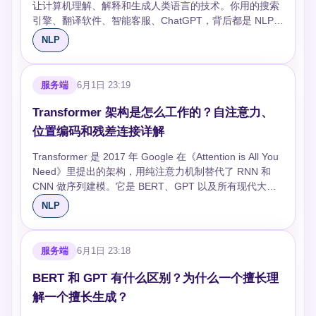
梯度要么趋于 0 要么爆炸。LSTM 的细胞状态更新是加
译最省事）。还不行上 Focal Loss。再不行就
4096×8×2 = 65536 个参数，压缩比 256:1。推理时把
让计算机理解、解释和生成人类语言的技术。你用的搜索
dropout 得到正例对，不同句互为负例，简单但效果极
法：`C_t = f_t⊙C_{t-1} + i_t⊙C̃_t`，∂C_t/∂C_{t-1} =
EasyEnsemble 集成。别一上来就堆复杂方法——大多数
LoRA 权重合并回原模型，零额外延迟。 ```python from
引擎、翻译软件、智能客服、ChatGPT，背后都是 NLP。
好。**BGE** 和 **E5** 是当前中文文本嵌入的 SOTA，支
f_t，只要 f_t 接近 1 梯度就能一路畅通地回传。本质上是
场景类别加权就够了。 一个容易忽略的点：**验证集不要
peft import LoraConfig, get_peft_model config =
## NLP 解决什么问题 NLP 的任务可以分两大类：**理解
NLP
持直接算句子相似度做检索。 大模型（GPT、LLaMA）
加法 vs 乘法的区别。 ### GRU 和 LSTM 怎么选？ 数据
做重采样**。训练集可以过采样/欠采样，但验证集和测试
LoraConfig( r=8, # 秩，越大表达能力越强但参数越多
**（从文本中提取信息）和**生成**（产出新的文本）。 理
的隐藏状态也可以当词向量用，但因为自回归只有单向上
量小或需要快速迭代选 GRU（参数少，训练快）。序列
集必须保持原始分布，否则评估结果不可信。
lora_alpha=32, # 缩放系数，相当于学习率乘数
解类任务：文本分类（这封邮件是不是垃圾邮件）、命名
下文，做句子嵌入通常不如双向模型。实际项目中文本检
特别长或任务特别复杂选 LSTM（表达能力更强）。实际
target_modules=["q_proj", "v_proj"], # 只对 Q/V 投影加
实体识别（提取人名地名）、情感分析（这条评论是正面
服务端
6月1日 23:19
索优先用 BGE/E5，词级别分析用 BERT，不需要上下文
项目中，如果你不确定，先用 GRU 跑 baseline，效果不
LoRA lora_dropout=0.1, task_type="CAUSAL_LM" )
还是负面）、问答（从文档中找到答案）。这类任务的核
时 Word2Vec 仍然够用。 ## 追问 ### Word2Vec 和
够再换 LSTM——而不是反过来。2017 年以后大多数新
model = get_peft_model(base_model, config) # 可训练
心是把非结构化的文本变成结构化的信息。 生成类任务：
Transformer 架构是怎么工作的？自注意力、
GloVe 怎么选？ 数据量小（<1亿 token）用 Word2Vec，
论文默认用 GRU，但工业界 LSTM 仍然广泛部署。 ###
参数通常只占全部的 0.1%-1% ``` ## 其他 PEFT 方法怎
机器翻译、文本摘要、对话生成、代码生成。这类任务不
位置编码和残差连接详解
训练快、效果好。数据量大用 GloVe，全局统计信息更充
RNN 系列和 Transformer 的核心区别是什么？ RNN 必须
么选 **Adapter** 在 Transformer 层之间插入小型全连接
仅要理解输入，还要产出流畅、连贯、准确的新文本。生
分。实践中两者效果差距不大，选择更多取决于你有没有
按时间步顺序计算，无法并行；Transformer 用自注意力
层，缺点是推理时有额外延迟。**Prefix Tuning** 在输入
成比理解难得多——理解只需要判断对错，生成要在一个
Transformer 是 2017 年 Google 在《Attention is All You
预训练好的向量可以直接下载——GloVe 提供了基于
直接看全局，所有位置同时算。代价是 Transformer 的注
前加可训练的虚拟 token，适合生成任务但会占上下文窗
天文数字的候选空间里选出最好的。 ## NLP 技术的三个
Need》里提出的架构，用纯注意力机制替代了 RNN 和
Common Crawl 的预训练向量，覆盖面广。 ### 静态词
意力是 O(n²) 复杂度，而 RNN 是 O(n)。所以短序列
口。**Prompt Tuning** 更轻量，只训 embedding 层的软
时代 **规则时代（1950s-1990s）**：手写语法规则和词
CNN 做序列建模。它是 BERT、GPT 以及所有现代大语
向量还有用吗？ 有，但场景在缩小。计算资源极度受限
RNN 更省内存，长序列 Transformer 更快（因为并
提示，大模型（10B+）上效果才接近全参。实际项目里
典。专家系统写几千条 if-else 规则来解析句子。准确率在
言模型的基础。 ## 核心思想：注意力替代递归 RNN 处理
（嵌入式设备）、只需要词级别相似度（同义词挖掘）、
NLP
行）。另外，RNN 天然适合流式处理（来一个 token 处
LoRA 是默认选择，其他方法在特定场景有优势。 ## 微
小领域内还行，但覆盖面极窄——换个领域规则全废，维
序列要一步一步来——看第 3 个词之前必须先处理第 1 和
或者做特征工程的基线时，静态词向量仍然是性价比最高
理一个），Transformer 每次都要重新算整段注意力。
调实操要点 **学习率**：微调的学习率要比预训练小 10-
护成本爆炸。 **统计机器学习时代（1990s-2012）**：从
第 2 个词。这导致两个问题：无法并行训练，长距离依赖
的选择。训练快、推理零开销。但如果你的任务需要理解
### 双向 LSTM 和单向有什么区别？ 单向 LSTM 只看过
100 倍，LoRA 常用 1e-4，全参微调用 2e-5。太大会把
数据中自动学习规律。HMM 做词性标注，CRF 做序列标
会衰减（梯度消失）。 Transformer 的解决方案是：让每
上下文，直接上 BERT 就对了。
服务端
6月1日 23:18
去的上下文，双向 LSTM 同时跑一个从左到右和一个从右
预训练知识冲掉（灾难性遗忘），太小收敛太慢。 **Rank
注，SVM 做分类。关键突破是特征表示——词袋模型、
个位置直接和所有其他位置交互，一步到位。不需要逐步
到左的 LSTM，把两个方向的隐藏状态拼接。双向版本效
选择**：简单任务 rank=4-8 够了，复杂任务可以开到 16-
TF-IDF、N-gram 把文本变成了数值向量。但特征仍然需
递归，训练时所有位置可以并行计算——GPU 最擅长这种
BERT 和 GPT 有什么区别？为什么一个擅长理
果更好，但**不能用于生成任务**——因为你不能偷看未来
64。rank 越大越接近全参微调，但收益递减——从 8 升
要人工设计，模型能力的天花板就是特征工程的质量。 **
矩阵运算。 ## 自注意力：序列中的每个词和所有词交互
的 token。文本分类、命名实体识别用双向，语言模型、
解一个擅长生成？
到 16 可能提升 2%，从 64 升到 128 基本没区别。 **数据
深度学习时代（2013-至今）**：神经网络自动学特征，不
对序列中的每个词，自注意力计算它和其他所有词的相关
机器翻译解码器用单向。
质量 > 数据量**：1000 条高质量标注比 10000 条噪声数