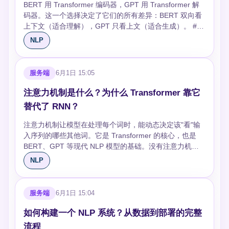
需要手工设计。Word2Vec 让词有了语义向量表示（"国
性（注意力权重），然后按权重聚合信息。具体来说：每
BERT 用 Transformer 编码器，GPT 用 Transformer 解
据效果好。数据不够时，数据增强（同义词替换、回译）
王" - "男人" + "女人" ≈ "女王"），RNN/LSTM 处理变长序
个词生成三个向量——Query（我在找什么）、Key（我
码器。这一个选择决定了它们的所有差异：BERT 双向看
和主动学习（挑模型最不确定的样本标注）比堆量更有
列，CNN 做文本分类。2017 年 Transformer 出现后，
能提供什么）、Value（我的实际内容）。Query 和所有
上下文（适合理解），GPT 只看上文（适合生成）。 ##
效。 ## QLoRA：单卡微调大模型 QLoRA 在 LoRA 基础
NLP 的范式彻底变了——BERT、GPT 用预训练+微调替
Key 做点积得到相关性分数，softmax 归一化后对 Value
架构选择：编码器 vs 解码器 Transformer 原论文有编码
NLP
上把预训练权重量化到 4-bit，只保持 LoRA 参数为 16-
代了从零训模型，LLM 用提示词替代了微调本身。 ##
加权求和。 `Attention(Q, K, V) = softmax(QK^T / √d_k)
器和解码器两部分。编码器的自注意力是双向的——处
bit。65B 模型用 QLoRA 只需要一张 48GB 的 A6000，而
NLP 的核心 Pipeline 传统 NLP 系统的典型流程：文本 →
V` 除以 √d_k 是缩放，防止点积太大导致 softmax 输出接
理"苹果"这个词时，"苹果"前后所有词都能看到。解码器的
全参微调需要 8×A100。精度损失很小，论文报告在多数
预处理（清洗、分词）→ 特征提取（词向量、句向量）→
近 one-hot（梯度几乎为零）。这个缩放因子是"Scaled
自注意力是单向的（也叫因果注意力）——只能看到当前
服务端
6月1日 15:05
基准上与全参微调持平。代码层面就是把
模型推理 → 后处理。每一步都需要单独优化，错误会在
Dot-Product Attention"里"Scaled"的由来。 ## 多头注意
词和它之前的词，后面的词被遮住。 BERT 选了编码器，
`BitsAndBytesConfig` 配好再加载模型。 ## 过拟合怎么
步骤间传播——分词错了，下游全错。 LLM 时代 Pipeline
力：同时学多种关系 一个注意力头只能学一种关联模式。
因为它要做的是"完形填空"：遮住一些词，根据前后文预
注意力机制是什么？为什么 Transformer 靠它
发现和解决 训练 loss 持续下降但验证 loss 开始上升，就
大幅简化：文本 → tokenizer → LLM 推理 → 输出。分
但语言中有语法关系、语义关系、位置关系等多种层次。
测。双向注意力让模型能同时利用左右两侧的上下文信
是过拟合了。解决方案：减少训练轮数（3-5 轮通常够
替代了 RNN？
词、特征提取、模型推理都压缩进了一个端到端的过程。
多头注意力让每个头独立学习不同的模式——8 个头就学
息。 GPT 选了解码器，因为它要做的是"续写"：给定前
了）、加大 dropout（0.1→0.3）、加权重衰减
代价是计算成本更高，但换来的是更少的手工环节和更好
8 种不同的"怎么看句子"的方式，最后拼接起来。 实验
文，预测下一个词。单向注意力保证训练和推理的一致性
注意力机制让模型在处理每个词时，能动态决定该"看"输
（0.01）、用早停策略。一个容易被忽略的点：**数据增
的效果。 ## 中文 NLP 的特殊挑战 中文没有空格分隔词
上，多头注意力的效果显著优于单头。但头数不是越多越
——推理时确实只能看到已生成的前文。如果用双向注意
入序列的哪些其他词。它是 Transformer 的核心，也是
强只在训练集上做，验证集和测试集必须用原始数据**，
语，分词是所有下游任务的前提。jieba 是最常用的分词工
好，通常和模型维度一起调。GPT-3 用了 96 个头，但那
力，训练时能看到"未来"但推理时看不到，就会产生不一
BERT、GPT 等现代 NLP 模型的基础。没有注意力机
否则评估结果虚高。
具，但准确率约 90%，专业领域需要自定义词典。另一个
是因为模型维度是 12288——每个头的维度是 128，和原
致。 ## 训练目标：MLM vs CLM **BERT 的掩码语言模
制，就没有今天的大语言模型。 ## 直觉：注意力在做什
NLP
问题是中文的指代消解——"他"指谁？"这家公司"指哪家？
始论文一致。 ## 位置编码：没有递归，怎么知道词的顺
型（MLM）**：随机遮住 15% 的 token，让模型预测被遮
么 想象你在读"银行"这个词，想理解它的意思。如果上下
英文有性别代词做线索，中文的"他/她/它"发音相同，歧义
序 自注意力本身是排列不变的——打乱输入顺序，输出只
住的词。这就像做完形填空——"The [MASK] sat on the
文是"他去银行存钱"，"银行"和"存钱"的关系最密切——你
更多。 ## NLP 当前最热的方向 **RAG（检索增强生成）
是对应的排列，值不变。但"猫吃鱼"和"鱼吃猫"意思完全不
mat"，模型要预测 [MASK] 是 "cat"。BERT 还加了一个下
的注意力会聚焦在"存钱"上。如果上下文是"他坐在河的银
服务端
6月1日 15:04
**：让 LLM 先检索外部知识库再生成回答，解决幻觉问
同，模型必须知道词的顺序。 Transformer 用正弦/余弦函
一句预测（NSP）任务，判断两个句子是否相邻，但后来
行边"，注意力会转向"河"。 注意力机制做的就是这个：对
题。**Agent**：让 LLM 调用工具、规划步骤、自主执行
数生成位置编码，和词嵌入相加。为什么用三角函数？因
的研究表明 NSP 其实没太大用，RoBERTa 去掉 NSP 反
序列中的每个位置，计算它和其他所有位置的相关程度，
如何构建一个 NLP 系统？从数据到部署的完整
任务。**多模态**：同时处理文本、图像、语音。**小模型
为它有相对位置的性质：PE(pos+k) 可以用 PE(pos) 的线
而效果更好。 **GPT 的因果语言模型（CLM）**：给定前
然后按相关程度加权聚合信息。相关程度高的权重大，低
蒸馏**：把大模型的能力压缩到小模型里，降低部署成
流程
性变换表示，这让模型更容易学习相对位置关系。 后来的