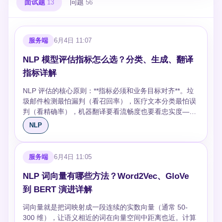
面试题
问题
13
56
服务端
6月4日 11:07
NLP 模型评估指标怎么选？分类、生成、翻译
指标详解
NLP 评估的核心原则：**指标必须和业务目标对齐**。垃
圾邮件检测最怕漏判（看召回率），医疗文本分类最怕误
判（看精确率），机器翻译要看流畅度也要看忠实度——
同一个 F1 分数在不同场景下含义完全不同。 按任务类型
NLP
选择指标的速查表： | 任务 | 核心指标 | 辅助指标 | |------
|----------|----------| | 文本分类 | F1（不平衡时）、
Accuracy（平衡时） | 混淆矩阵、AUC-ROC | | 命名实体
服务端
6月4日 11:05
识别 | 实体级 F1（严格匹配） | 宽松匹配 F1、按实体类
型分别看 | | 机器翻译 | BLEU | COMET、人工评估 | | 文
NLP 词向量有哪些方法？Word2Vec、GloVe
本摘要 | ROUGE-L | 事实一致性、人工评估 | | 问答 | EM
到 BERT 演进详解
+ F1 | BERTScore | | 生成式 | 人工评估为主 | LLM-as-
Judge、BERTScore | ## 分类指标：精确率、召回率、
词向量就是把词映射成一段连续的实数向量（通常 50-
F1 怎么选 精确率（Precision）= 模型预测为正的有多少
300 维），让语义相近的词在向量空间中距离也近。计算