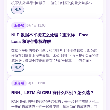
真的是正。召回率（Recall）= 真正的正例有多少被模型
机不认识"苹果"和"橘子"，但它们对应的向量夹角很小
找到了。F1 是两者的调和平均，偏向更低的那个——精
——"苹果"和"汽车"的向量夹角大。这个"距离近=语义
NLP
确率 0.9 但召回率 0.3，F1 只有 0.45。 **选哪个取决于
近"的性质，是一切下游 NLP 任务的基础。 词向量方法经
犯哪种错的代价更高**：漏掉一个欺诈交易代价大→优先
历了三代演进：**静态词向量**（每个词固定一个向量）→
召回率；误杀正常用户代价大→优先精确率。不确定就用
**上下文词向量**（同一个词在不同语境中有不同向量）→
服务端
6月4日 11:03
F1。 多分类时，宏平均（macro）把每个类平等对待，微
**大模型嵌入**（深层语义表示）。 ## 静态词向量：
平均（micro）让大类主导结果。类别不平衡时宏平均更
Word2Vec / GloVe / FastText **Word2Vec**（2013）的
NLP 数据不平衡怎么处理？重采样、Focal
能反映少数类的表现。 ## 生成任务指标：BLEU 和
核心思想：上下文相似的词，语义也相似。两种训练方式
Loss 和评估指标详解
ROUGE 的局限 **BLEU** 算预测和参考答案的 n-gram 重
——CBOW 用上下文预测中心词（快，适合常用词），
合度，加简洁性惩罚。范围 0-1，越高越好。但 BLEU 只
Skip-gram 用中心词预测上下文（慢，但稀有词效果更
数据不平衡的核心问题：模型倾向于预测多数类，因为这
看字面重叠，"我很开心"和"我非常高兴"语义相同但 BLEU
好）。训练出的向量支持类比运算：`king - man +
样做在训练集上损失最低。比如 95% 正面 + 5% 负面的情
分很低。而且 BLEU 对短翻译偏宽容（n-gram 容易命
woman ≈ queen`。 **GloVe**（2014）换了个思路：不靠
感数据，模型全猜正面也有 95% 准确率——但负面的召
中），对长翻译偏严苛。 **ROUGE** 面向摘要任务，侧
上下文窗口，而是利用全局的词-词共现矩阵。最小化
回率是 0。 解决思路分三层：**数据层**（调整样本分
NLP
重召回率——参考答案里的关键信息，模型摘要覆盖了多
`w_i · w_j + b_i + b_j - log(X_ij)` 的差距，本质上是对共
布）、**算法层**（调整学习过程）、**评估层**（选对指
少？ROUGE-L 基于最长公共子序列，比 ROUGE-1/2 更
现矩阵做分解。在大规模语料上比 Word2Vec 更稳。
标）。 ## 数据层：重采样 **过采样**：复制少数类样本。
能容忍语序变化。 两者共同问题：**无法评估语义等价但
**FastText**（2016）在 Word2Vec 基础上加了子词
最简单的是随机复制，但容易过拟合——模型反复看到同
服务端
6月4日 11:01
表达不同的情况**。所以生成任务必须配合人工评估或语
（subword）信息：把 "apple" 拆成 `<ap, app, ppl, ple,
样的样本。NLP 里更好的做法是**回译**（中文翻英文再
义指标（BERTScore、COMET）。 ## 语言模型的困惑
le>` 这些 n-gram，向量是所有子词向量的和。这解决了
翻回来，得到语义相同但表达不同的新样本）和**同义词
RNN、LSTM 和 GRU 有什么区别？怎么选？
度 困惑度（Perplexity）= 模型对测试集的平均负对数似
OOV 问题——遇到 "apples" 虽然没见过，但子词 `<app,
替换**，这比 SMOTE 在文本上更自然。 **欠采样**：随
然的指数：`PP = exp(-1/N ∑ log P(w_i|context))`。直观
ppl>` 见过，也能算出合理的向量。对形态丰富的语言
RNN 是处理序列数据的基础架构：每一步把当前输入和上
机丢弃多数类样本。数据量大时有效，但可能丢掉有用信
理解：模型在每个位置上平均有多少个"候选词"在犹豫
（德语、芬兰语）效果提升明显。 静态词向量的共同局
一步的隐藏状态拼在一起做变换，输出新的隐藏状态。问
息。折中方案是 **EasyEnsemble**：对多数类做多次不同