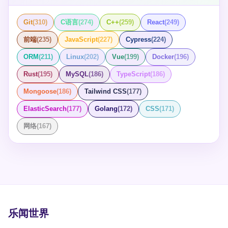
点。代价是推理速度慢、显存需求大。 **LLM 做 NER**：
自己能判断哪些词重要。 **5. 词形还原/词干提取**：
（prompt），就能完成几十种任务。这种能力叫**涌现能
新问题）、业务指标波动。 建立数据飞轮：线上低置信度
GPT-4、Claude 可以通过 prompt 做 zero-shot NER，不
running → run，better → good。英文常用，中文不需
力**——模型小的时候没有，参数过了某个阈值突然就出
的样本 → 人工标注 → 补充训练集 → 重新训练。好的
需要训练数据。在通用实体上效果不错，但在专业领域
Git
(
310
)
C语言
(
274
)
C++
(
259
)
React
(
249
)
要。NLTK 的 `WordNetLemmatizer` 做词形还原，
现了。 关键在于规模效应。GPT-3 有 1750 亿参数，训练
NLP 系统不是一次训好的，是持续迭代出来的。每个版本
（医疗、法律）和细粒度实体类型上还是微调模型更可
PorterStemmer 做词干提取。词形还原更准确但更慢，词
数据覆盖了互联网上几乎所有的公开文本。当你给它一个
前端
(
235
)
JavaScript
(
227
)
Cypress
(
224
)
的数据、模型、效果都要能追溯，这样出了问题才能定位
靠。实际项目中，LLM 做 NER 的成本也比小模型高 10-
干提取更快但可能产出非词（如 "university" →
prompt，它不是在"查表"找答案，而是在学到的语言分布
原因。
100 倍。 ## NER 的核心评估指标 用精确率
"univers"）。 **6. 序列填充/截断**：神经网络需要固定长
ORM
(
211
)
Linux
(
202
)
Vue
(
199
)
Docker
(
196
)
上做推理。这么说不太精确，但你可以理解为：它把训练
（Precision）、召回率（Recall）和 F1 值评估。NER
度的输入，长的截断，短的补 padding。BERT 最大 512
数据里的模式压缩成了参数，然后根据 prompt 激活相关
Rust
(
195
)
MySQL
(
186
)
TypeScript
(
186
)
的"匹配"要求边界和类型都正确——"北京大学"标成 ORG
token，GPT-4 可以到 128K，但填充和截断的思路一样。
的模式来生成回答。 ## 核心技术：从 Transformer 到
算对，标成 LOC 算错，只识别出"北京"也算错（边界不
## LLM 时代，哪些预处理还需要？ 分词（tokenizer）仍
RLHF LLM 的底层架构是 Transformer，2017 年 Google
Mongoose
(
186
)
Tailwind CSS
(
177
)
对）。实际项目中，精确率和召回率的取舍取决于业务：
然需要，但已经是模型自带的了——你不需要自己 jieba
在《Attention is All You Need》里提出。Transformer 的
搜索引擎更重召回（别漏），法律合规更重精确（别标
分词再喂给 BERT，直接用模型的 tokenizer 就行。 清洗
ElasticSearch
(
177
)
Golang
(
172
)
CSS
(
171
)
自注意力机制让模型能同时看到输入序列的所有位置，不
错）。 ## 中文 NER 的特殊挑战 中文没有天然分词边
噪声仍然需要——LLM 也不是什么垃圾都能消化，HTML
需要像 RNN 那样逐步递归，训练时可以完全并行。 但光
网络
(
167
)
界，"北京大学"可以是三个字也可以是一个实体。字级别
标签和乱码照样影响效果。 去停用词、词形还原、词干提
有 Transformer 不够。从原始模型到好用的 ChatGPT，
的 NER（一个字一个字标注）比词级别更常见，因为避免
取基本不需要了。LLM 的上下文理解能力足以处理这些变
中间经历了三个关键步骤： 1. **预训练**：在海量文本上
了分词错误传播的问题——分词错了，NER 肯定跟着错。
化，手动去掉反而丢失信息。 ## 中文预处理的特殊问题
做 next-token prediction，学会语言的基本规律。这步烧
Lattice LSTM 就是专门解决这个问题的，它把分词信息作
中文没有天然的分隔符，分词质量直接影响下游任务。
钱最多，GPT-4 的训练成本估计超过 1 亿美元。 2. **指
为额外路径融入字级别模型。
jieba 是最常用的工具，但准确率只有 90% 左右，专业领
令微调（SFT）**：用人工编写的指令-回答对微调，教模
域（医学、法律）需要自定义词典。另一个常见问题是编
型"用户问问题你要这样答"。原始预训练模型只会续写，
码——GBK 和 UTF-8 混用的数据，Python 里先统一
不会对话——SFT 让它变成了助手。 3. **RLHF**：用人
`encode("utf-8").decode("utf-8")` 处理不了就加 errors 参
类偏好数据训练一个奖励模型，再用 PPO 算法优化语言
乐闻世界
数忽略。 ## 实操建议 别一上来就全做。先看任务——情
模型。这一步让模型的回答更符合人类期望——更安全、
感分析去停用词要小心，文本生成不需要去，搜索需要