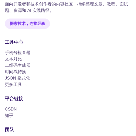
更礼貌、更拒绝有害请求。 ## LLM 能做什么 **理解和分
面向开发者和技术创作者的内容社区，持续整理文章、教程、面试
去。先做最小预处理（清洗+分词），跑个 baseline，看
析文本**：读论文写摘要、从合同中提取关键条款、判断
题、资源和 AI 实践路径。
效果再加步骤。预处理步骤越多，pipeline 越复杂，出错
用户评论的情感倾向。这类任务 LLM 已经接近人类水
的地方也越多。
平。 **生成内容**：写邮件、写文案、写代码。代码生成
探索技术，连接经验
是 LLM 落地最成功的场景之一——GitHub Copilot 用了
GPT 的代码能力，让开发者的编码效率提升了 30-50%。
**推理**：链式思考（Chain-of-Thought）让 LLM 能做数
工具中心
学题、逻辑推理。2024 年 OpenAI 的 o1/o3 模型专门强
化了推理能力，在数学和编程竞赛上接近人类顶尖水平。
手机号检查器
**多模态**：GPT-4V、Claude、Gemini 已经能看图、看
文本对比
视频、听语音。这不是简单的"图文拼接"，而是模型真正
二维码生成器
理解了视觉内容和文字内容之间的语义关系。 **Agent**：
时间戳转换
LLM 不只是回答问题，还能调用工具、执行任务、规划步
JSON 格式化
骤。这是 2024-2025 最热的方向——让 LLM 成为能自主
更多工具 →
行动的智能体，而不是被动的问答机器。 ## LLM 的局限
幻觉（hallucination）是最头疼的问题——模型会自信地
平台链接
编造不存在的事实。上下文窗口有限（虽然已经从 4K 扩
展到了 128K 甚至 1M），长文档处理仍有挑战。推理成
CSDN
本高，每次 API 调用都在烧钱。对小公司来说，部署自己
知乎
的 LLM 仍然不现实——7B 模型需要至少 16GB 显存，
70B 需要 4 张 A100。 ## 开源和闭源的格局 闭源阵营：
团队
GPT-4o、Claude、Gemini 代表了最强性能。开源阵营：