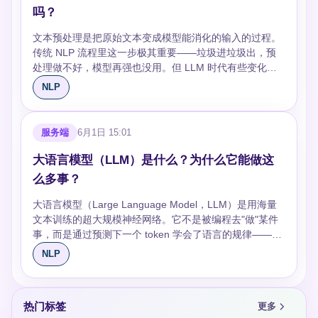
时模型是用哪批数据训的。 ## 模型开发 **选模型**：
精确但实际差距不大。 常见实体类型：PER（人名）、
W2·ReLU(W1·x)。FFN 的隐藏维度通常是模型维度的 4
数的模型在一台消费级 GPU 上就能推理。闭源模型
吗？
（主语-谓语）、语义关系（同义词）、位置关系（相邻
2025 年的默认选择是 BERT 系列做理解任务，GPT 系列
LOC（地名）、ORG（机构）、DATE（日期）、
倍（如 d_model=768 时 FFN 维度=3072）。 自注意力
（GPT-4o、Claude Sonnet、Gemini）在能力上仍然领
词）。多头注意力让模型同时学多种模式——每个头独立
做生成任务。小数据量（<1万条）用预训练模型微调，极
MISC（其他）。具体定义取决于业务场景——医疗 NER
文本预处理是把原始文本变成模型能消化的输入的过程。
负责词和词之间的关系，FFN 负责每个位置内部的非线性
先，但差距在缩小。 一个值得注意的趋势：**编码器-解码
计算 Q/K/V，最后拼接起来。 Transformer 原论文用了 8
少数据（<100条）考虑 few-shot prompt 或 LLM API。别
需要识别疾病名和药品名，金融 NER 需要识别公司名和
传统 NLP 流程里这一步极其重要——垃圾进垃圾出，预
变换。可以理解为：注意力做信息路由（把相关信息拉过
器架构（T5、BART）正在被纯解码器架构取代**。T5 最
个头，GPT-3 用了 96 个头。头数不是越多越好，太小不
从零训模型——预训练成本百万美元起步，除非你是大
指标。 ## NER 方法演进 **规则和词典**：正则匹配+实体
处理做不好，模型再强也没用。但 LLM 时代有些变化，
来），FFN 做信息加工（把拉过来的信息消化掉）。研究
初证明了解码器也能做理解任务，后来大家发现直接用
够表达，太大参数浪费，通常和模型维度一起调。 ## 注
厂。 **训练技巧**：学习率用 2e-5 起，batch size 小就梯
词典，准确率极高但覆盖率低。电话号码、邮箱这类格式
后面会说。 ## 预处理的核心步骤 按顺序走： **1. 清洗噪
表明 FFN 层存储了大部分的"知识"（事实记忆），而注意
GPT 架构加指令微调就能同时搞定理解和生成，何必用两
NLP
意力为什么替代了 RNN RNN 的致命问题是顺序依赖：处
度累积。早停比固定 epoch 好。保存最优 checkpoint 而
固定的实体用正则就行。但新实体（新人名、新公司名）
声**：去掉 HTML 标签、URL、特殊符号、多余空格。爬
力层更多在做"逻辑"（关系推理）。
个模块？
理第 t 个词必须先处理完前 t-1 个词，无法并行。序列长
不是最后一个。混合精度训练（FP16）省一半显存，几乎
永远识别不了——这就是规则方法的根本缺陷。
虫抓的文本必做这步。用 BeautifulSoup 去 HTML 标签，
了梯度消失/爆炸，LSTM 的门机制缓解但没根治。 注意
不损失效果。 **评估**：离线指标（F1、BLEU、
**CRF（条件随机场）**：传统方法的巅峰。它考虑整个
正则去 URL（`re.sub(r"http\S+", "", text)`），没什么技术
服务端
6月1日 15:01
力一步到位：每个位置直接和所有位置交互，不需要逐步
ROUGE）只是参考，必须做线上 A/B 测试。离线 F1 从
序列的标签联合概率，避免"I-ORG"跟在"O"后面这种非法
含量但很重要。 **2. 文本标准化**：统一大小写（英
递归，训练时完全并行。GPU 最擅长的就是并行矩阵运算
85 提到 87，线上可能完全没差别——因为测试集和真实
序列。CRF 的关键是特征工程——词性、前后缀、词典匹
文）、统一编码（UTF-8）、繁简转换（中文）。注意英
大语言模型（LLM）是什么？为什么它能做这
——注意力的 QK^T 计算就是大矩阵乘法，GPU 跑起来
分布不一样。 ## 服务化部署 **API 封装**：FastAPI 是最
配、上下文窗口，特征设计得好效果就好。缺点是太依赖
文小写化会丢失一些信息——"US" 变成 "us" 就不是国家
飞快。 代价是 O(n²) 的计算和内存复杂度——序列长度翻
么多事？
简单的选择，异步、自动生成文档、类型检查。模型推理
人工设计特征。 **BiLSTM-CRF**：深度学习 NER 的经典
了。如果做 NER，这一步要慎重。 **3. 分词**：把句子切
倍，计算量翻四倍。这就是为什么早期 BERT 只支持 512
用 ONNX Runtime 或 TensorRT 加速，比原生 PyTorch
架构。BiLSTM 自动学特征（不需要手工设计），CRF 层
成词或子词。英文按空格切就行（粗略说），中文必须用
大语言模型（Large Language Model，LLM）是用海量
token，直到 FlashAttention 等优化技术出现才突破了长
快 3-10 倍。 **批处理 vs 实时**：搜索引擎这种场景可以
保证标签合法性。为什么需要 CRF？因为纯 BiLSTM 每
分词工具（jieba、pkuseg）。但更现代的做法是用子词分
文本训练的超大规模神经网络。它不是被编程去"做"某件
序列的瓶颈。 ## 实际影响 注意力机制不只是
批处理（离线算好存索引），客服对话必须实时推理（用
个位置独立预测，可能出现"B-PER"后面跟"I-LOC"这种非
词（BPE、WordPiece），BERT 和 GPT 都用这种方式
事，而是通过预测下一个 token 学会了语言的规律——结
Transformer 的一个组件，它改变了整个 NLP 的范式。
户等不了）。实时推理要控制延迟——P99 低于 200ms
法序列，CRF 通过学习转移矩阵约束标签之间的关系。
——它解决了 OOV（词表外词）问题，"unhappiness" 会
果出乎意料地，这种能力泛化到了推理、翻译、写代码、
RNN 时代，模型架构是瓶颈；注意力时代，瓶颈变成了数
NLP
是基本要求。 **模型版本管理**：线上同时跑多个版本，
**BERT-CRF**：用预训练的 BERT 替换 BiLSTM 作为编
被拆成 "un" + "happi" + "ness"。 **4. 去停用词**：移
做总结等各种任务上。 ## LLM 和传统 NLP 模型有什么
据和算力。从 BERT 到 GPT-4，底层都是注意力机制，差
灰度切流量。出了问题秒级回滚。用 A/B 测试比较新旧版
码器。BERT 自带丰富的语言知识，少量标注数据就能微
除"的""了""is""the"这些高频但无实际含义的词。在搜索和
本质区别 传统 NLP 是"一个模型做一件事"——分类模型
别只在规模和训练策略。
本的业务指标，别靠感觉。 ## 监控和迭代 上线才是开
调出好效果。在 CoNLL-2003 英文 NER 数据集上，
分类任务中有用，但在情感分析中要小心——"not" 可能被
做分类，NER 模型做实体识别，翻译模型做翻译。LLM
始。监控三件事：输入分布变化（用户开始说之前没见过
BERT-CRF 的 F1 超过 92%，比 BiLSTM-CRF 高 3-5 个
热门标签
去掉，语义就反了。LLM 时代这步基本不需要了，大模型
更多
打破了这个限制：同一个模型，通过不同的提示词
的话术）、模型置信度下降（突然大面积低置信度说明有