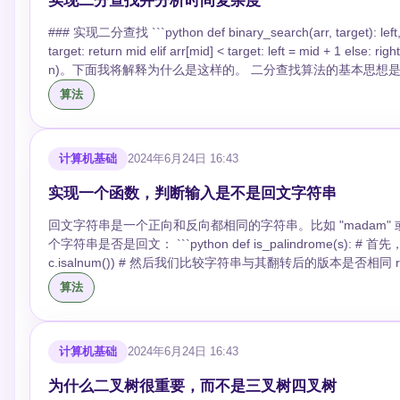
实现二分查找并分析时间复杂度
### 实现二分查找 ```python def binary_search(arr, target): left, right = 0, len(arr) - 1 while left <= right: mid = left + (right - left) // 2 if arr[mid] ==
target: return mid elif arr[mid] < target: left = mid + 1 else: right = mid - 1 return -1 ``` ### 分析时间复杂度 二分查找算法的时间复杂度是 O(log
n)。下面我将解释为什么是这样的。 二分查找算法的基本思想是在一个有序数组中不断地将搜索区间减半。具体来说，算法从数组的中间元素开始，
如果中间元素正好是目标值，则搜索结束；如果目标值大于中间
算法
分继续搜索。 每次比较都会将搜索区间减半，因此我们可以说在最坏的情况下（即目标值不在数组中或者在数组的末端），算法需要执行的步骤数与
数组长度 n 的对数成正比。这是因为每次操作减少一半的搜索空间
n/(2^k) = 1，并解出 k。通过对数运算，我们得到 k = log2(n)。因此算法的时间复杂度是 O(
计算机基础
2024年6月24日 16:43
含）的数组，我们要查找数字 1024。二分查找会经历以下步骤： 1. 比较中间的数（大约 512），1024 大于它，因此我们去右边的子数组里查
2. 再取右子数组的中间数（大约 768），1024 仍然大于它
实现一个函数，判断输入是不是回文字符串
字，直到最后找到 1024。 在这个例子中，10
回文字符串是一个正向和反向都相同的字符串。比如 "madam" 或者 "racecar" 就是回文字符串
个字符串是否是回文： ```python def is_palindrome(s): # 首先，我们将字符串转为小写，并移除非字母字符 clean_s = ''.join(c for c in s.lower() if
c.isalnum()) # 然后我们比较字符串与其翻转后的版本是否相同 return clean_s == clean_s[::-1] ``` 在这个函数中，我们首先将输入字符串转换为全部
小写，并且移除了所有非字母和非数字字符，这样我们就能只关
算法
序版本进行比较，来判断它是否是回文。 让我们用一些例子来测试这个函数： ```python print(is_palindrome("Madam")) # 应该输出: True
print(is_palindrome("racecar")) # 应该输出: True print(is_palindrome("hello")) # 应该输出: False print(is_palindrome("A man, a plan, a canal,
Panama")) # 应该输出: True ``` 在最后一个例子中，尽管原始字符串包含了空格和标点符号，但是在我们的 `is_palindrome`函数中，这些字符都被
计算机基础
2024年6月24日 16:43
移除了，所以最终验证的字符串是"amanaplanacanalpana
为什么二叉树很重要，而不是三叉树四叉树