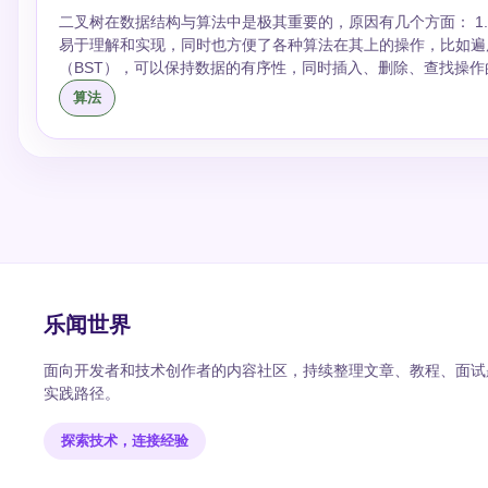
二叉树在数据结构与算法中是极其重要的，原因有几个方面： 1. **结构简单明了**：二叉树的结构相对简单，每个节点最多有两个子节点。这种结构
易于理解和实现，同时也方便了各种算法在其上的操作，比如遍历、插入、删除等。 2. **效率平衡**
（BST），可以保持数据的有序性，同时插入、删除、查找操作的
于三叉树或四叉树，虽然可能在某些情况下查找更快，但它们的维护（如重新平衡）成本可能会更
算法
很多算法可以高效运行，比如在二叉搜索树中可以非常快速地进
树，这些结构能够保持树的平衡，进一步确保操作效率。 4. **实用性**：在实际应用中，二叉树已经足够应对大多数情况，例如二叉搜索树、堆（用
于实现优先队列）以及Huffman编码树等，都是基于二叉树
法等。 5. **递归和分治算法**：二叉树的递归特性非常适合采用递归或分治算法来解决问题。二分的思想可以很自然地应用在二叉树上，而三叉或四
叉树的分割就不那么直观和简洁。 举个例子，比如在二叉搜索树中查找一个元素，我们可以从根节点开始，如果查找的元素小于当前节点的值，就转
向左子树进行查找；如果大于当前节点的值，就转向右子树进行
叉树中，虽然每次也能排除一部分树，但实际上，由于节点的孩
杂。 综上所述，二叉树因其简单性、效率、以及在实践中的广泛应用，成为了数据结构中的重要组成部分。而三叉树、四叉树虽然在某些方面可能有
其优点，但在大多数情况下，它们并不提供足够的性能优势来证
乐闻世界
面向开发者和技术创作者的内容社区，持续整理文章、教程、面试题
实践路径。
探索技术，连接经验