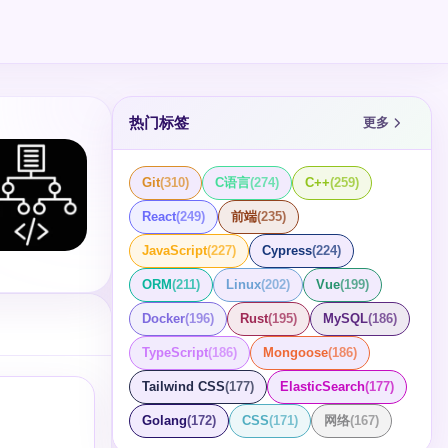
热门标签
更多
Git
(
310
)
C语言
(
274
)
C++
(
259
)
React
(
249
)
前端
(
235
)
JavaScript
(
227
)
Cypress
(
224
)
ORM
(
211
)
Linux
(
202
)
Vue
(
199
)
Docker
(
196
)
Rust
(
195
)
MySQL
(
186
)
TypeScript
(
186
)
Mongoose
(
186
)
Tailwind CSS
(
177
)
ElasticSearch
(
177
)
Golang
(
172
)
CSS
(
171
)
网络
(
167
)