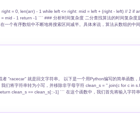
元素，则在数组的右半部分继续搜索；如果目标值小于中间元素，则在数
，那么经过 k 次操作后，数组的大小将是原来的 1/2^k。要找出 k，我
log n)。 举例来说，假设我们有一个包含 1 到 1024（包
找。
，再次去右边的子数组里查找。 3. 这样的过程会持续进行，每次我们都排除
24 是2的10次幂，所以我们需要10步来找到正确的数字，这符合我们的 O(log n) 时间
。 以下是一个用Python编写的简单函数，用于检测一
注字母和数字，忽略掉标点和空白。然后我们简单地将处理过的字符串与
ma"，这是一个回文字符串。