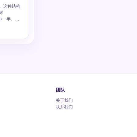
小一半。对
）和红黑
略、压缩算
在三叉或四
理也更加复
团队
关于我们
联系我们