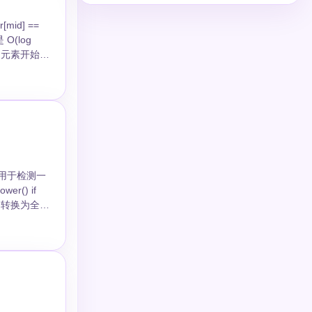
组的左半部
们设置
了一半的数
复杂度分析。
其自身的倒