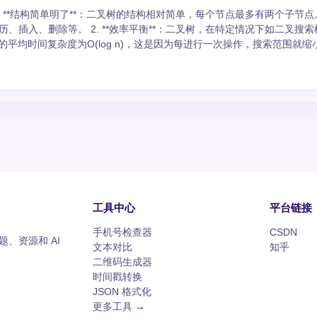
：二叉树，在特定情况下如二叉搜索树
平均时间复杂度为O(log n)，这是因为每进行一次操作，搜索范围就缩
高。 3. **便于算法优化**：二叉树的结构特性使得
行查找、插入和删除操作。另外，二叉树还可以优化为平衡树（如AVL树
结构的。这些结构已经广泛地应用在各个领域，比如数据库索引、内存分配策
查找，这样每次都可以排除掉半边的树，使得查找非常高效。相比之下，
子增多，树的高度减小的速度并不一定能够保持在对数级别，同时节点管
明它们比二叉树更有用或更为关键。
工具中心
平台链接
手机号检查器
CSDN
、资源和 AI
文本对比
知乎
二维码生成器
时间戳转换
JSON 格式化
更多工具 →