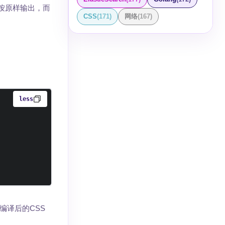
按原样输出，而
CSS
(
171
)
网络
(
167
)
less
编译后的CSS