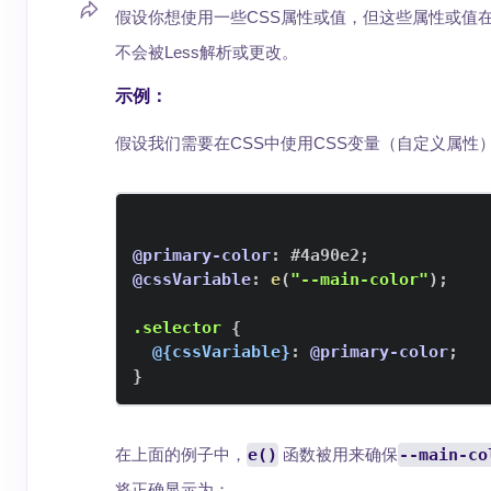
假设你想使用一些CSS属性或值，但这些属性或值在
不会被Less解析或更改。
示例：
假设我们需要在CSS中使用CSS变量（自定义属性）
@primary-color
:
#4a90e2
;
@cssVariable
:
e
(
"--main-color"
)
;
.selector
{
@{cssVariable}
:
@primary-color
;
}
在上面的例子中，
e()
函数被用来确保
--main-co
将正确显示为：