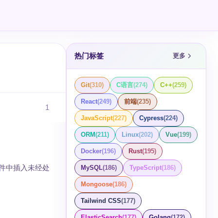
热门标签
更多
Git
(
310
)
C语言
(
274
)
C++
(
259
)
React
(
249
)
前端
(
235
)
1
JavaScript
(
227
)
Cypress
(
224
)
ORM
(
211
)
Linux
(
202
)
Vue
(
199
)
Docker
(
196
)
Rust
(
195
)
文件中插入未经处
MySQL
(
186
)
TypeScript
(
186
)
Mongoose
(
186
)
Tailwind CSS
(
177
)
ElasticSearch
(
177
)
Golang
(
172
)