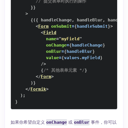
// 提交表单时执行的操作
}
}
>
{
(
{
 handleChange
,
 handleBlur
,
 handleS
<
Form
onSubmit
=
{
handleSubmit
}
>
<
Field
name
=
"
myField
"
onChange
=
{
handleChange
}
onBlur
=
{
handleBlur
}
value
=
{
values
.
myField
}
/>
{
/* 其他表单元素 */
}
</
Form
>
)
}
</
Formik
>
)
;
}
如果你希望自定义
onChange
或
onBlur
事件，你可以