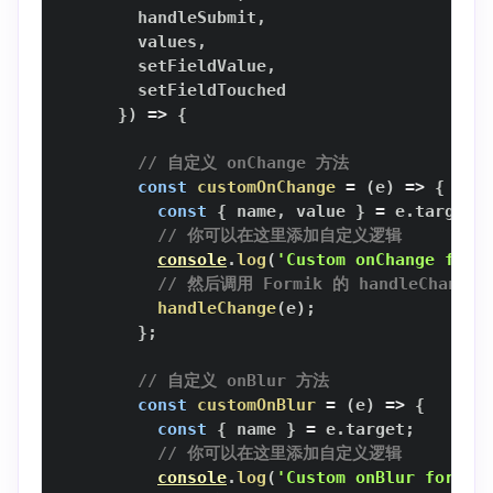
        handleSubmit
,
        values
,
        setFieldValue
,
}
)
=>
{
// 自定义 onChange 方法
const
customOnChange
=
(
e
)
=>
{
const
{
 name
,
 value 
}
=
 e
.
target
;
// 你可以在这里添加自定义逻辑
console
.
log
(
'Custom onChange for'
// 然后调用 Formik 的 handleChang
handleChange
(
e
)
;
}
;
// 自定义 onBlur 方法
const
customOnBlur
=
(
e
)
=>
{
const
{
 name 
}
=
 e
.
target
;
// 你可以在这里添加自定义逻辑
console
.
log
(
'Custom onBlur for'
,
 