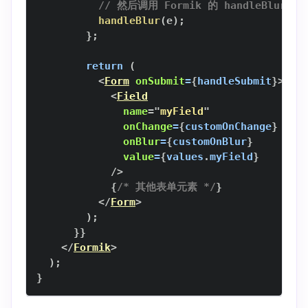
// 然后调用 Formik 的 handleBlur 来
handleBlur
(
e
)
;
}
;
return
(
<
Form
onSubmit
=
{
handleSubmit
}
>
<
Field
name
=
"
myField
"
onChange
=
{
customOnChange
}
onBlur
=
{
customOnBlur
}
value
=
{
values
.
myField
}
/>
{
/* 其他表单元素 */
}
</
Form
>
)
;
}
}
</
Formik
>
)
;
}