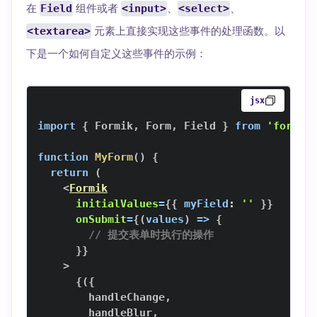
在
Field
组件或者
<input>
、
<select>
、
<textarea>
元素上直接实现这些事件的处理函数。以
下是一个如何自定义这些事件的示例：
jsx
import
{
Formik
,
Form
,
Field
}
from
'formik
function
MyForm
(
)
{
return
(
<
Formik
initialValues
=
{
{
myField
:
''
}
}
onSubmit
=
{
(
values
)
=>
{
// 提交表单时执行的操作
}
}
>
{
(
{
        handleChange
,
        handleBlur
,