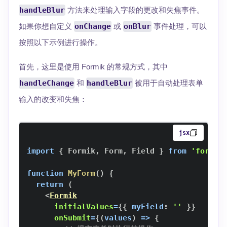
handleBlur
方法来处理输入字段的更改和失焦事件。
如果你想自定义
onChange
或
onBlur
事件处理，可以
按照以下示例进行操作。
首先，这里是使用 Formik 的常规方式，其中
handleChange
和
handleBlur
被用于自动处理表单
输入的改变和失焦：
jsx
import
{
Formik
,
Form
,
Field
}
from
'formik
function
MyForm
(
)
{
return
(
<
Formik
initialValues
=
{
{
myField
:
''
}
}
onSubmit
=
{
(
values
)
=>
{