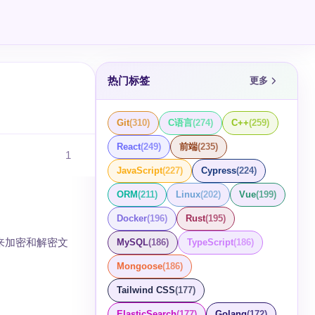
热门标签
更多
Git
(
310
)
C语言
(
274
)
C++
(
259
)
React
(
249
)
前端
(
235
)
1
JavaScript
(
227
)
Cypress
(
224
)
ORM
(
211
)
Linux
(
202
)
Vue
(
199
)
Docker
(
196
)
Rust
(
195
)
 来加密和解密文
MySQL
(
186
)
TypeScript
(
186
)
Mongoose
(
186
)
Tailwind CSS
(
177
)
ElasticSearch
(
177
)
Golang
(
172
)