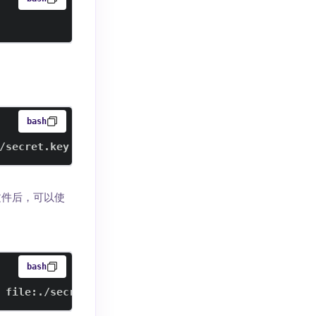
bash
/secret.key
文件后，可以使
bash
 file:./secret.key