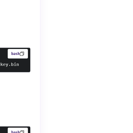
bash
/key.bin
bash