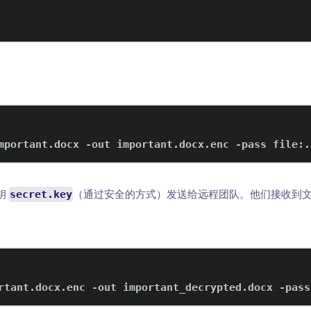
mportant.docx -out important.docx.enc -pass file:.
钥
secret.key
（通过安全的方式）发送给远程团队。他们接收到
rtant.docx.enc -out important_decrypted.docx -pass