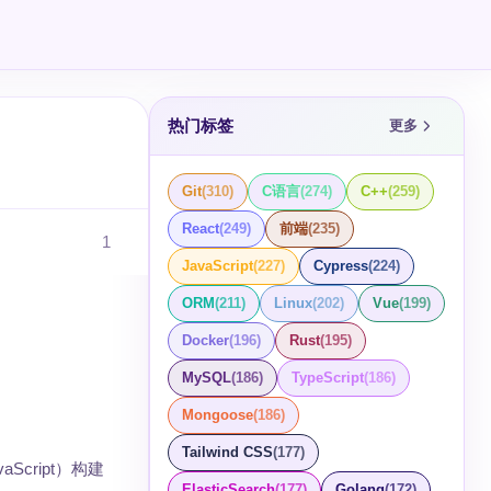
热门标签
更多
Git
(
310
)
C语言
(
274
)
C++
(
259
)
React
(
249
)
前端
(
235
)
1
JavaScript
(
227
)
Cypress
(
224
)
ORM
(
211
)
Linux
(
202
)
Vue
(
199
)
Docker
(
196
)
Rust
(
195
)
MySQL
(
186
)
TypeScript
(
186
)
Mongoose
(
186
)
Tailwind CSS
(
177
)
Script）构建
ElasticSearch
(
177
)
Golang
(
172
)