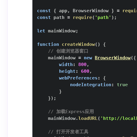
const
{
 app
,
BrowserWindow
}
=
requi
const
 path 
=
require
(
'path'
)
;
let
 mainWindow
;
function
createWindow
(
)
{
// 创建浏览器窗口
    mainWindow 
=
new
BrowserWindow
(
{
width
:
800
,
height
:
600
,
webPreferences
:
{
nodeIntegration
:
true
}
}
)
;
// 加载Express应用
    mainWindow
.
loadURL
(
'http://local
// 打开开发者工具