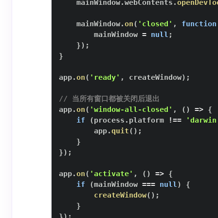
    mainWindow
.
webContents
.
openDevTo
    mainWindow
.
on
(
'closed'
,
function
        mainWindow 
=
null
;
}
)
;
}
app
.
on
(
'ready'
,
 createWindow
)
;
// 当所有窗口都被关闭后退出
app
.
on
(
'window-all-closed'
,
(
)
=>
{
if
(
process
.
platform
!==
'darwin
        app
.
quit
(
)
;
}
}
)
;
app
.
on
(
'activate'
,
(
)
=>
{
if
(
mainWindow 
===
null
)
{
createWindow
(
)
;
}
}
)
;