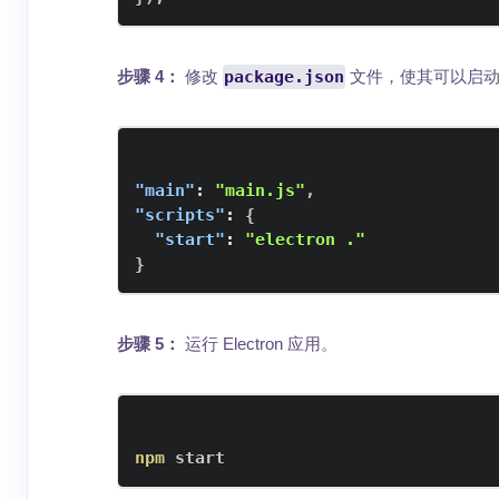
步骤 4：
修改
package.json
文件，使其可以启动 El
"main"
:
"main.js"
,
"scripts"
:
{
"start"
:
"electron ."
}
步骤 5：
运行 Electron 应用。
npm
 start