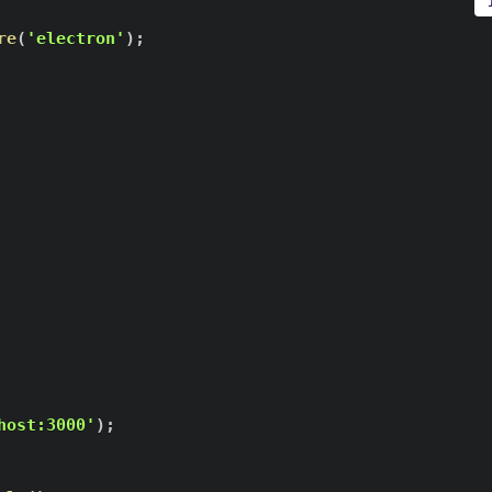
re
(
'electron'
)
;
host:3000'
)
;