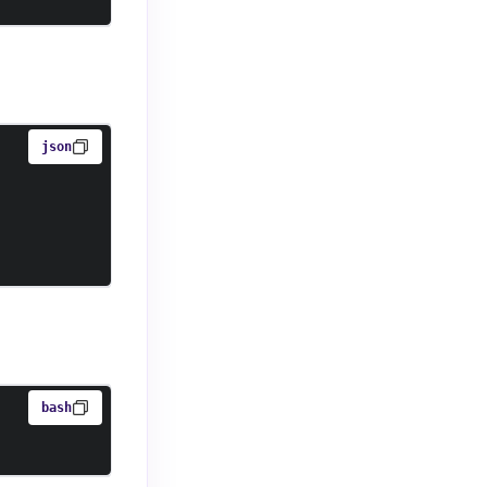
json
bash