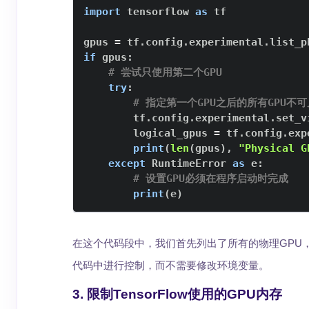
import
 tensorflow 
as
gpus 
=
 tf
.
config
.
experimental
.
list_p
if
 gpus
:
# 尝试只使用第二个GPU
try
:
# 指定第一个GPU之后的所有GPU不可
        tf
.
config
.
experimental
.
set_v
        logical_gpus 
=
 tf
.
config
.
exp
print
(
len
(
gpus
)
,
"Physical G
except
 RuntimeError 
as
 e
:
# 设置GPU必须在程序启动时完成
print
(
e
)
在这个代码段中，我们首先列出了所有的物理GPU
代码中进行控制，而不需要修改环境变量。
3. 限制TensorFlow使用的GPU内存