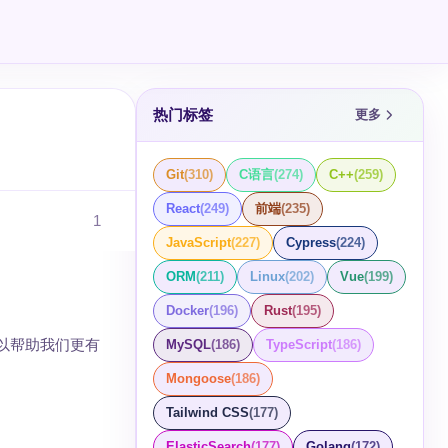
热门标签
更多
Git
(
310
)
C语言
(
274
)
C++
(
259
)
React
(
249
)
前端
(
235
)
1
JavaScript
(
227
)
Cypress
(
224
)
ORM
(
211
)
Linux
(
202
)
Vue
(
199
)
Docker
(
196
)
Rust
(
195
)
可以帮助我们更有
MySQL
(
186
)
TypeScript
(
186
)
Mongoose
(
186
)
Tailwind CSS
(
177
)
ElasticSearch
(
177
)
Golang
(
172
)