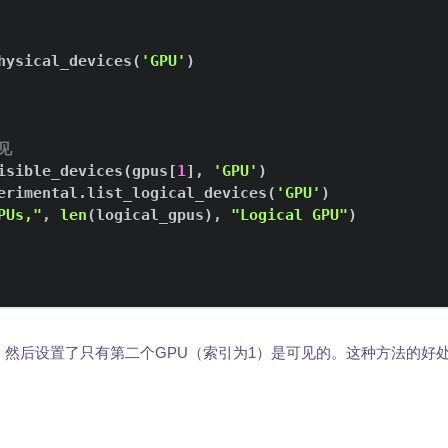
hysical_devices
(
'GPU'
)
见
isible_devices
(
gpus
[
1
]
,
'GPU'
)
erimental
.
list_logical_devices
(
'GPU'
)
PUs,"
,
len
(
logical_gpus
)
,
"Logical GPU"
)
，然后设置了只有第二个GPU（索引为1）是可见的。这种方法的好