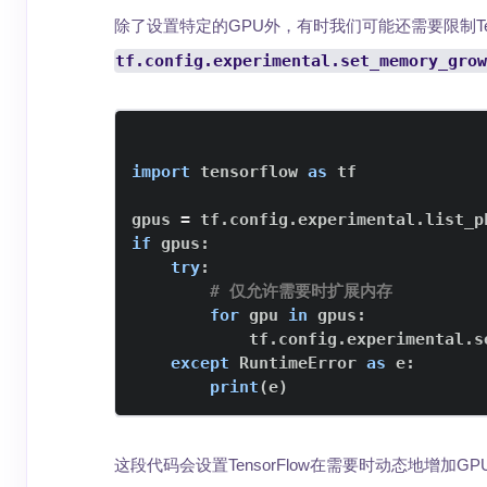
除了设置特定的GPU外，有时我们可能还需要限制Ten
tf.config.experimental.set_memory_grow
import
 tensorflow 
as
gpus 
=
 tf
.
config
.
experimental
.
list_p
if
 gpus
:
try
:
# 仅允许需要时扩展内存
for
 gpu 
in
 gpus
:
            tf
.
config
.
experimental
.
s
except
 RuntimeError 
as
 e
:
print
(
e
)
这段代码会设置TensorFlow在需要时动态地增加