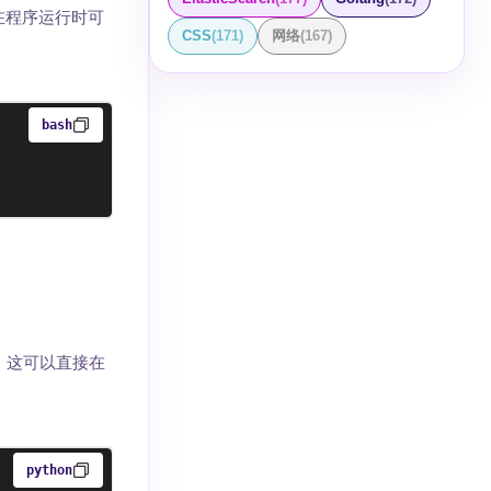
在程序运行时可
CSS
(
171
)
网络
(
167
)
bash
。这可以直接在
python