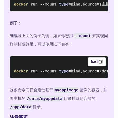
docker
 run --mount 
type
=
bind,source
=
[
主机目录
例子：
继续以上面的例子为例，如果你想用
--mount
来实现同
样的挂载效果，可以使用以下命令：
bash
docker
 run --mount 
type
=
bind,source
=
/data/m
这条命令同样会启动基于
myappimage
镜像的容器，并
将主机的
/data/myappdata
目录挂载到容器的
/app/data
目录。
注意事项