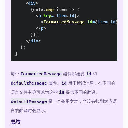
<
div
>
{
data
.
map
(
item
=>
(
<
p
key
=
{
item
.
id
}
>
<
FormattedMessage
id
=
{
item
.
id
}
de
</
p
>
)
)
}
</
div
>
)
;
}
每个
FormattedMessage
组件都接受
id
和
defaultMessage
属性。
id
用于标识消息，在不同的
语言文件中你可以为这些
id
提供不同的翻译。
defaultMessage
是一个备用文本，当没有找到对应语
言的翻译时会显示。
总结