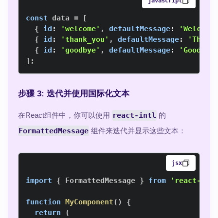
javascript
const
 data 
=
[
{
id
:
'welcome'
,
defaultMessage
:
'Welcome
{
id
:
'thank_you'
,
defaultMessage
:
'Thank
{
id
:
'goodbye'
,
defaultMessage
:
'Goodbye
]
;
步骤 3: 迭代并使用国际化文本
在React组件中，你可以使用
react-intl
的
FormattedMessage
组件来迭代并显示这些文本：
jsx
import
{
FormattedMessage
}
from
'react-int
function
MyComponent
(
)
{
return
(