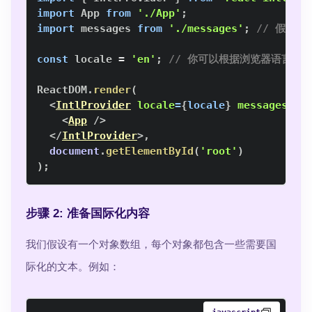
import
App
from
'./App'
;
import
messages
from
'./messages'
;
// 假设
const
 locale 
=
'en'
;
// 你可以根据浏览器语言或
ReactDOM
.
render
(
<
IntlProvider
locale
=
{
locale
}
messages
=
{
m
<
App
/>
</
IntlProvider
>
,
document
.
getElementById
(
'root'
)
)
;
步骤 2: 准备国际化内容
我们假设有一个对象数组，每个对象都包含一些需要国
际化的文本。例如：