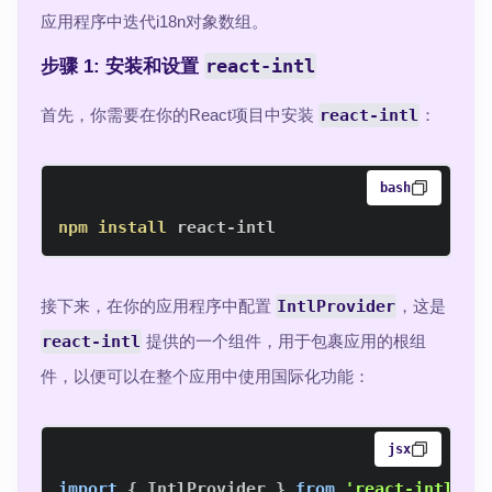
应用程序中迭代i18n对象数组。
react-intl
步骤 1: 安装和设置
首先，你需要在你的React项目中安装
react-intl
：
bash
npm
install
 react-intl
接下来，在你的应用程序中配置
IntlProvider
，这是
react-intl
提供的一个组件，用于包裹应用的根组
件，以便可以在整个应用中使用国际化功能：
jsx
import
{
IntlProvider
}
from
'react-intl'
;