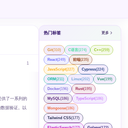
热门标签
更多
Git
(
310
)
C语言
(
274
)
C++
(
259
)
React
(
249
)
前端
(
235
)
1
JavaScript
(
227
)
Cypress
(
224
)
ORM
(
211
)
Linux
(
202
)
Vue
(
199
)
Docker
(
196
)
Rust
(
195
)
提供了一系列的
MySQL
(
186
)
TypeScript
(
186
)
的数据验证。以
Mongoose
(
186
)
Tailwind CSS
(
177
)
ElasticSearch
(
177
)
Golang
(
172
)