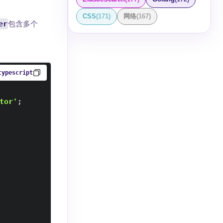
CSS
(
171
)
网络
(
167
)
er
包含多个
typescript
tor'
;