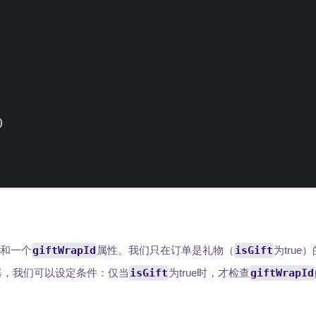
)
和一个
giftWrapId
属性。我们只在订单是礼物（
isGift
为tru
器，我们可以设定条件：仅当
isGift
为true时，才检查
giftWrapId