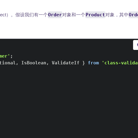
Object）。假设我们有一个
Order
对象和一个
Product
对象，其中
Ord
mer'
;
tional
,
IsBoolean
,
ValidateIf
}
from
'class-valida