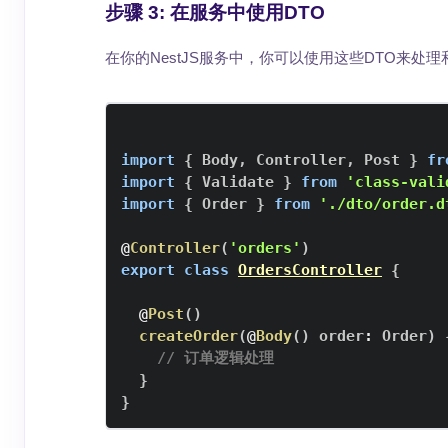
步骤 3: 在服务中使用DTO
在你的NestJS服务中，你可以使用这些DTO来处
import
{
Body
,
Controller
,
Post
}
fr
import
{
Validate
}
from
'class-vali
import
{
Order
}
from
'./dto/order.d
@
Controller
(
'orders'
)
export
class
OrdersController
{
@
Post
(
)
createOrder
(
@
Body
(
)
 order
:
Order
)
// 订单逻辑处理
}
}