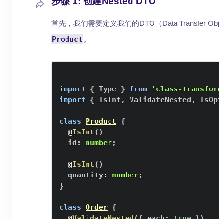
步骤 1: 创建Nested DTO
首先，我们需要定义我们的DTO（Data Transfer 
Product
。
import
{
Type
}
from
'class-transfor
import
{
IsInt
,
ValidateNested
,
IsOp
class
Product
{
@
IsInt
(
)
  id
:
number
;
@
IsInt
(
)
  quantity
:
number
;
}
class
Order
{
@
ValidateNested
(
{
 each
:
true
}
)