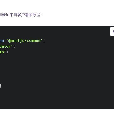
理和验证来自客户端的数据：
om
'@nestjs/common'
;
dator'
;
to'
;
{