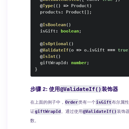
@
Type
(
(
)
=>
Product
)
  products
:
Product
[
]
;
@
IsBoolean
(
)
  isGift
:
boolean
;
@
IsOptional
(
)
@
ValidateIf
(
o 
=>
 o
.
isGift
===
true
@
IsInt
(
)
  giftWrapId
:
number
;
}
@ValidateIf()
步骤 2: 使用
装饰器
在上面的例子中，
Order
类有一个
isGift
布尔属性
证
giftWrapId
。通过使用
@ValidateIf()
装饰
数。