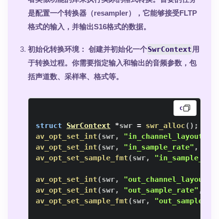
是配置一个转换器（resampler），它能够接受FLTP
格式的输入，并输出S16格式的数据。
初始化转换环境
： 创建并初始化一个
SwrContext
用
于转换过程。你需要指定输入和输出的音频参数，包
括声道数、采样率、格式等。
c
struct
SwrContext
*
swr 
=
swr_alloc
(
)
;
av_opt_set_int
(
swr
,
"in_channel_layout"
,
 
av_opt_set_int
(
swr
,
"in_sample_rate"
,
 输入
av_opt_set_sample_fmt
(
swr
,
"in_sample_fmt
av_opt_set_int
(
swr
,
"out_channel_layout"
,
av_opt_set_int
(
swr
,
"out_sample_rate"
,
 输
av_opt_set_sample_fmt
(
swr
,
"out_sample_fm