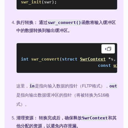
swr_init
(
swr
)
;
执行转换
： 通过
swr_convert()
函数将输入缓冲区
中的数据转换到输出缓冲区。
c
int
swr_convert
(
struct
SwrContext
*
s
,
uin
const
uint8
这里，
in
是指向输入数据的指针（FLTP格式），
out
是指向输出数据缓冲区的指针（将被转换为S16格
式）。
清理资源
： 转换完成后，确保释放
SwrContext
和其
他分配的资源，以避免内存泄漏。