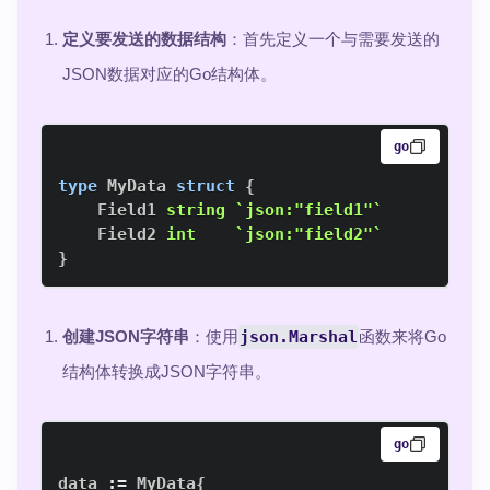
定义要发送的数据结构
：首先定义一个与需要发送的
JSON数据对应的Go结构体。
go
type
 MyData 
struct
{
    Field1 
string
`json:"field1"`
    Field2 
int
`json:"field2"`
}
创建JSON字符串
：使用
json.Marshal
函数来将Go
结构体转换成JSON字符串。
go
data 
:=
 MyData
{