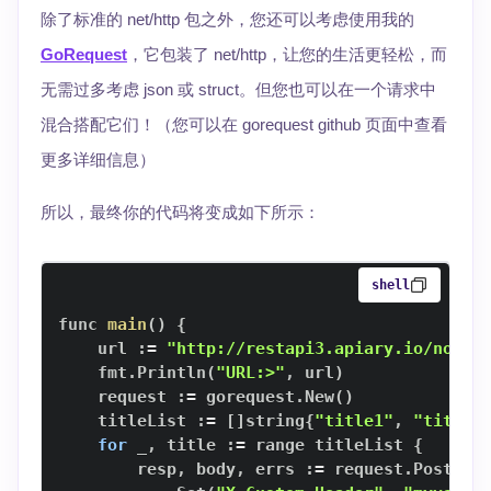
除了标准的 net/http 包之外，您还可以考虑使用我的
GoRequest
，它包装了 net/http，让您的生活更轻松，而
无需过多考虑 json 或 struct。但您也可以在一个请求中
混合搭配它们！（您可以在 gorequest github 页面中查看
更多详细信息）
所以，最终你的代码将变成如下所示：
shell
func 
main
(
)
{
    url :
=
"http://restapi3.apiary.io/notes
    fmt.Println
(
"URL:>"
, url
)
    request :
=
 gorequest.New
(
)
    titleList :
=
[
]
string
{
"title1"
, 
"title2
for
 _, title :
=
 range titleList 
{
        resp, body, errs :
=
 request.Post
(
ur