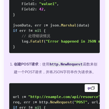
    Field1
:
"value1"
,
    Field2
:
42
,
}
jsonData
,
 err 
:=
 json
.
Marshal
(
data
)
if
 err 
!=
nil
{
// 处理错误情况
    log
.
Fatalf
(
"Error happened in JSON mars
}
创建POST请求
：使用
http.NewRequest
函数来创
建一个POST请求，并将JSON字符串作为请求体。
go
url 
:=
"http://example.com/api/resource"
req
,
 err 
:=
 http
.
NewRequest
(
"POST"
,
 url
,
 by
if
 err 
!=
nil
{