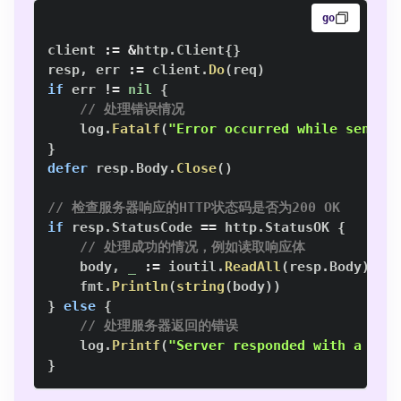
go
client 
:=
&
http
.
Client
{
}
resp
,
 err 
:=
 client
.
Do
(
req
)
if
 err 
!=
nil
{
// 处理错误情况
    log
.
Fatalf
(
"Error occurred while sendin
}
defer
 resp
.
Body
.
Close
(
)
// 检查服务器响应的HTTP状态码是否为200 OK
if
 resp
.
StatusCode 
==
 http
.
StatusOK 
{
// 处理成功的情况，例如读取响应体
    body
,
_
:=
 ioutil
.
ReadAll
(
resp
.
Body
)
    fmt
.
Println
(
string
(
body
)
)
}
else
{
// 处理服务器返回的错误
    log
.
Printf
(
"Server responded with a non
}