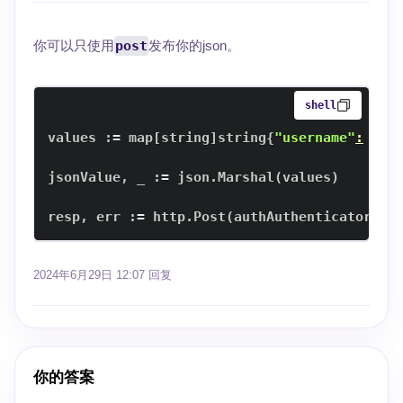
你可以只使用
post
发布你的json。
shell
values :
=
 map
[
string
]
string
{
"username"
:
 use
jsonValue, _ :
=
 json.Marshal
(
values
)
resp, err :
=
 http.Post
(
authAuthenticatorUrl
2024年6月29日 12:07
回复
你的答案