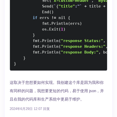
            Set
(
"X-Custom-Header"
, 
"myvalue
            Send
(
`
{
"title"
:"
`
 + title + 
`
"
}
            End
(
)
if
 errs 
!=
 nil 
{
            fmt.Println
(
errs
)
            os.Exit
(
1
)
}
        fmt.Println
(
"response Status:"
, res
        fmt.Println
(
"response Headers:"
, re
        fmt.Println
(
"response Body:"
, body
)
}
}
这取决于您想要如何实现。我创建这个库是因为我和你
有同样的问题，我想要更短的代码，易于使用 json，并
且在我的代码库和生产系统中更易于维护。
2024年6月29日 12:07
回复