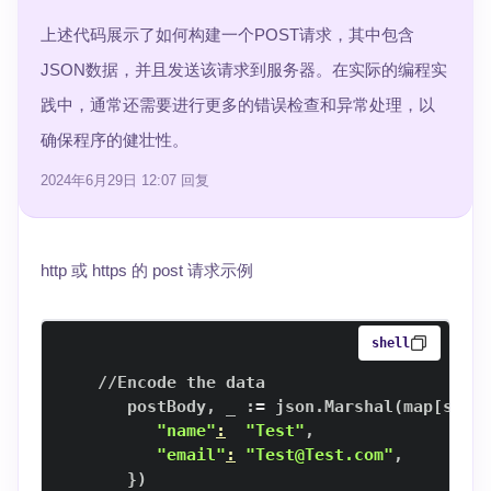
上述代码展示了如何构建一个POST请求，其中包含
JSON数据，并且发送该请求到服务器。在实际的编程实
践中，通常还需要进行更多的错误检查和异常处理，以
确保程序的健壮性。
2024年6月29日 12:07
回复
http 或 https 的 post 请求示例
shell
       postBody, _ :
=
 json.Marshal
(
map
[
stri
"name"
:
"Test"
"email"
:
"Test@Test.com"
}
)