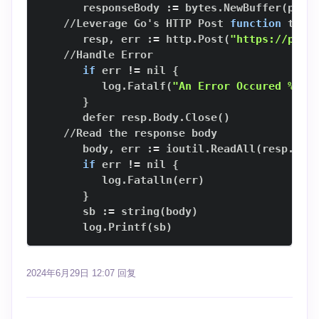
       responseBody :
=
 bytes.NewBuffer
(
post
    //Leverage Go's HTTP Post 
function
 to 
m
       resp, err :
=
 http.Post
(
"https://post
if
 err 
!=
 nil 
{
          log.Fatalf
(
"An Error Occured %v"
,
}
       defer resp.Body.Close
(
)
       body, err :
=
 ioutil.ReadAll
(
resp.Bod
if
 err 
!=
 nil 
{
          log.Fatalln
(
err
)
}
       sb :
=
 string
(
body
)
       log.Printf
(
sb
)
2024年6月29日 12:07
回复