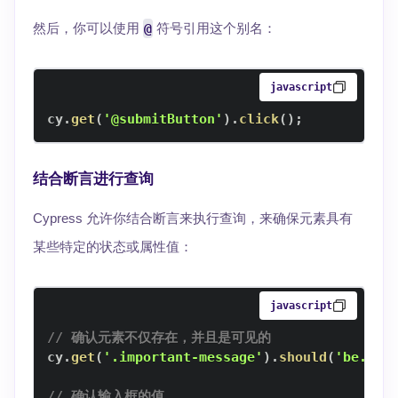
然后，你可以使用
@
符号引用这个别名：
javascript
cy
.
get
(
'@submitButton'
)
.
click
(
)
;
结合断言进行查询
Cypress 允许你结合断言来执行查询，来确保元素具有
某些特定的状态或属性值：
javascript
// 确认元素不仅存在，并且是可见的
cy
.
get
(
'.important-message'
)
.
should
(
'be.vis
// 确认输入框的值