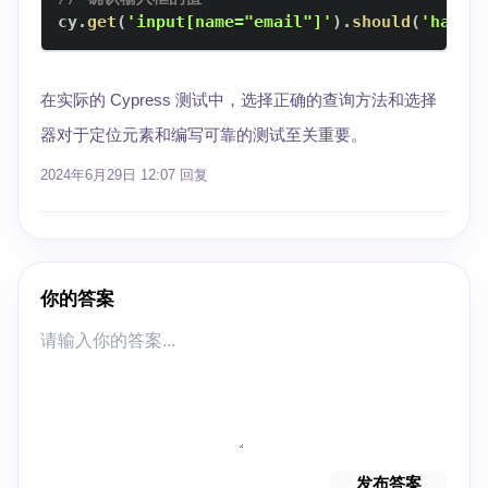
cy
.
get
(
'input[name="email"]'
)
.
should
(
'have.
在实际的 Cypress 测试中，选择正确的查询方法和选择
器对于定位元素和编写可靠的测试至关重要。
2024年6月29日 12:07
回复
你的答案
发布答案