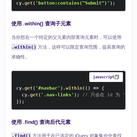
cy
.
get
(
'button:contains("Submit")'
)
;
使用 .within() 查询子元素
当你想在一个特定的父元素内部查询元素时，可以使用
.within()
方法，这样可以限定查询范围，提高查询的
准确性。
javascript
cy
.
get
(
'#navbar'
)
.
within
(
(
)
=>
{
  cy
.
get
(
'.nav-links'
)
;
// 只会在 id 为 'nav
}
)
;
使用 .find() 查询后代元素
.find()
方法用于在已选定的 jQuery 对象集合中查找