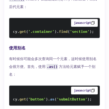
后代元素：
javascript
cy
.
get
(
'.container'
)
.
find
(
'section'
)
;
使用别名
有时候你可能会多次查询同一个元素，这时候使用别名
会很方便。首先，使用
.as()
方法给元素赋予一个别
名：
javascript
cy
.
get
(
'button'
)
.
as
(
'submitButton'
)
;