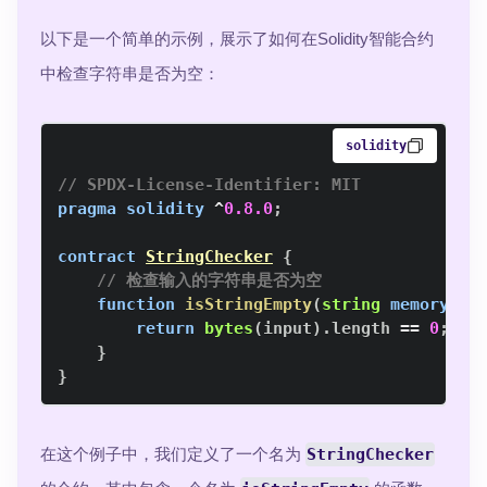
以下是一个简单的示例，展示了如何在Solidity智能合约
中检查字符串是否为空：
solidity
// SPDX-License-Identifier: MIT
pragma
solidity
^
0.8.0
;
contract
StringChecker
{
// 检查输入的字符串是否为空
function
isStringEmpty
(
string
memory
 in
return
bytes
(
input
)
.
length 
==
0
;
}
}
在这个例子中，我们定义了一个名为
StringChecker