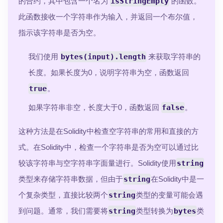
的合约，其中包含一个名为
isStringEmpty
的函数。
此函数接收一个字符串作为输入，并返回一个布尔值，
指示该字符串是否为空。
我们使用
bytes(input).length
来获取字符串的
长度。如果长度为0，说明字符串为空，函数返回
true
。
如果字符串非空，长度大于0，函数返回
false
。
这种方法是在Solidity中检查空字符串的常用和直接的方
式。在Solidity中，检查一个字符串是否为空可以通过比
较该字符串与空字符串字面量进行。Solidity使用
string
类型来存储字符串数据，但由于
string
在Solidity中是一
个复杂类型，直接比较两个
string
类型的变量可能会遇
到问题。通常，我们需要将
string
类型转换为
bytes
类