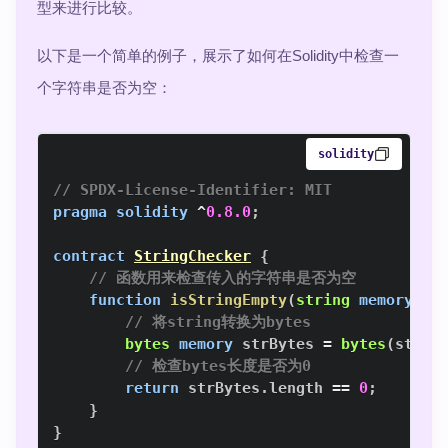
型来进行比较。
以下是一个简单的例子，展示了如何在Solidity中检查一
个字符串是否为空：
solidity
// SPDX-License-Identifier: MIT
pragma
solidity
^
0.8.0
;
contract
StringChecker
{
// 函数用来检查传入的字符串是否为空
function
isStringEmpty
(
string
memory
 st
// 将string转换为bytes
bytes
memory
 strBytes 
=
bytes
(
str
)
;
// 检查bytes长度是否为0
return
 strBytes
.
length 
==
0
;
}
}