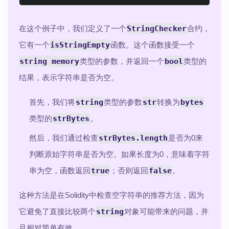
在这个例子中，我们定义了一个
StringChecker
合约，
它有一个
isStringEmpty
函数。这个函数接受一个
string memory
类型的参数，并返回一个
bool
类型的
结果，表示字符串是否为空。
首先，我们将
string
类型的参数
str
转换为
bytes
类型的
strBytes
。
然后，我们通过检查
strBytes.length
是否为0来
判断原始字符串是否为空。如果长度为0，意味着字符
串为空，函数返回
true
；否则返回
false
。
这种方法是在Solidity中检查空字符串的推荐方法，因为
它避免了直接比较两个
string
对象可能带来的问题，并
且相对简单有效。