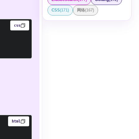
CSS
(
171
)
网络
(
167
)
css
html