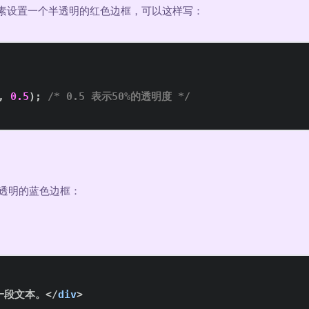
素设置一个半透明的红色边框，可以这样写：
,
0.5
)
;
/* 0.5 表示50%的透明度 */
透明的蓝色边框：
一段文本。
</
div
>