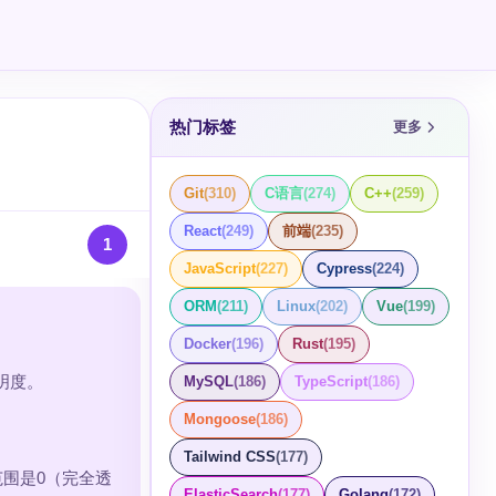
热门标签
更多
Git
(
310
)
C语言
(
274
)
C++
(
259
)
React
(
249
)
前端
(
235
)
1
JavaScript
(
227
)
Cypress
(
224
)
ORM
(
211
)
Linux
(
202
)
Vue
(
199
)
Docker
(
196
)
Rust
(
195
)
明度。
MySQL
(
186
)
TypeScript
(
186
)
Mongoose
(
186
)
Tailwind CSS
(
177
)
范围是0（完全透
ElasticSearch
(
177
)
Golang
(
172
)