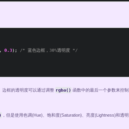
,
0.3
)
;
/* 蓝色边框，30%透明度 */
。边框的透明度可以通过调整
rgba()
函数中的最后一个参数来控制
)
，但是使用色调(Hue)、饱和度(Saturation)、亮度(Lightness)和透明