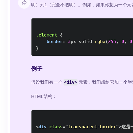
明）到1（完全不透明）。例如，如果你想为一个元
.element
{
border
:
3
px
 solid 
rgba
(
255
,
0
,
0
}
例子
假设我们有一个
<div>
元素，我们想给它加一个半
HTML结构：
<
div
class
=
"
transparent-border
"
>
这是