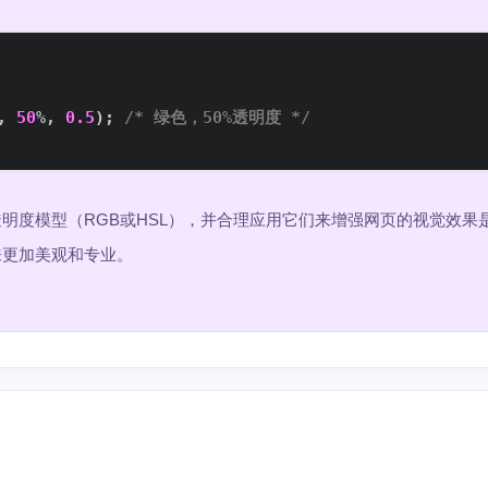
,
50
%
,
0.5
)
;
/* 绿色，50%透明度 */
明度模型（RGB或HSL），并合理应用它们来增强网页的视觉效果
来更加美观和专业。