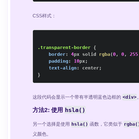
CSS样式：
.transparent-border
{
border
:
4
px
 solid 
rgba
(
0
,
0
,
255
padding
:
10
px
;
text-align
:
 center
;
}
这段代码会显示一个带有半透明蓝色边框的
<div>
hsla()
方法2: 使用
另一个选择是使用
hsla()
函数，它类似于
rgba(
义颜色。